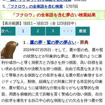
「フクロウ」の全単語を含む検索
- 1707回
「フクロウ」の全単語を含む夢占い検索結果
【表示範囲】項目1～項目15（全 123項目中）
次ページ
1
2
3
・・・
最後
1．
鷹の夢・鷲の夢の夢占い
- 辞典
2024年07月05日
- そして、鷹や鷲の色、鷹や鷲
の状態などが印象的な夢は、鷹や鷲のように勝
利や成功へと導く洞察力と力強さを持つ側面、高い目標を追
い求める行動力や決断力を持つ側面、自由で高貴な生き方を
して尊敬される側面などの長所を備える鷹や鷲が象徴するポ
ジティブな人、動物、組織などの対象に対する肯定的な印象
や、鷹や鷲のように破壊的な行動を取りがちな攻撃的な側
面、周囲を俯瞰的に見て距離を置く警戒心の強い側面、自分
の欲求を優先する自己中心的な側面などの欠点を持つ鷹や鷲