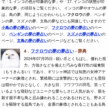
で「1. インコの色が印象的な夢」や「17. インコの状態が印
象的な夢」の項目をご覧ください。 インコの夢やオウムの夢
は、鳥の夢、同じようにかわいらしい
フクロウ
の夢、ペンギ
ンの夢、スズメの夢、文鳥の夢などにも関連していますので
小鳥の夢の夢占い
のページ、
フクロウ
の夢の夢占い
のペー
ジ、
ペンギンの夢の夢占い
のページ、
スズメの夢の夢占い
の
ページ、
文鳥の夢の夢占い
のページなどもご覧ください。
4．
フクロウの夢の夢占い
- 辞典
2024年07月05日
- 鋭い爪とくちばし、優れた視
力、力強さなどを備えた巧みな夜行性の猛禽類
（もうきんるい）であり、ギリシャ神話では知恵の女神アテ
ーナーの象徴とされ、繁殖期には攻撃的になるけれども普段
は穏やかでおとなしく、大きな目、フワフワの羽毛、笑って
いるような寝顔などユニークな愛らしさに人気があり、親を
殺す親不孝な鳥と忌み嫌われることがあるけれども、野ネズ
ミを駆除する益鳥であり、金運の象徴とされることもある鳥