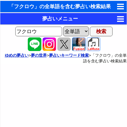
「フクロウ」の全単語を含む夢占い検索結果
東洋・西洋占星術
夢占いメニュー
ホラリー占星術
AIゆめの夢占いチャット
夢の世界
手相占いで未来診断
ヨセフの夢占い
夢占い掲示板
タロットカードで無料占い
ゆめの夢占い
>
夢の世界
>
夢占いキーワード検索
>「フクロウ」の全単
語を含む夢占い検索結果
夢占いの歴史
カテゴリー別夢占い
命名の姓名判断
夢を見るメカニズム
夢占い辞典
飛星派風水で住宅開運
無意識の6種類のアーキタイプ
人気の夢占い
男と女の心理学と心理テスト
夢診断の方法
正夢と逆夢
予知夢とデジャヴ