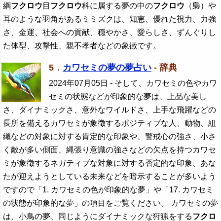
綱
フクロウ
目
フクロウ
科に属する夢の中の
フクロウ
（梟）や
耳のような羽角があるミミズクは、知恵、優れた視力、力強
さ、金運、社会への貢献、穏やかさ、愛らしさ、ずんぐりし
た体型、攻撃性、親不孝者などの象徴です。
5．
カワセミの夢の夢占い
- 辞典
2024年07月05日
- そして、カワセミの色やカワ
セミの状態などが印象的な夢は、上品な美し
さ、ダイナミックさ、意外なワイルドさ、上手な飛躍などの
長所を備えるカワセミが象徴するポジティブな人、動物、組
織などの対象に対する肯定的な印象や、警戒心の強さ、小さ
く敵が多い側面、縄張り意識の強さなどの欠点を持つカワセ
ミが象徴するネガティブな対象に対する否定的な印象、あな
たが迎えようとしている未来などを暗示することが多いよう
ですので「1. カワセミの色が印象的な夢」や「17. カワセミ
の状態が印象的な夢」の項目をご覧ください。 カワセミの夢
は、小鳥の夢、同じようにダイナミックな狩猟をする
フクロ