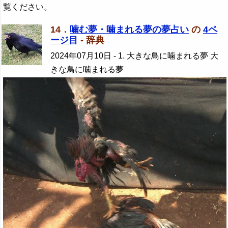
覧ください。
14．
噛む夢・噛まれる夢の夢占い
の
4ペ
ージ目
- 辞典
2024年07月10日
- 1. 大きな鳥に噛まれる夢 大
きな鳥に噛まれる夢