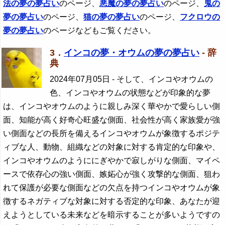
法の夢の夢占い
のページ、
悪魔の夢の夢占い
のページ、
鬼の
夢の夢占い
のページ、
猫の夢の夢占い
のページ、
フクロウ
の
夢の夢占い
のページなどもご覧ください。
3．
インコの夢・オウムの夢の夢占い
- 辞
典
2024年07月05日
- そして、インコやオウムの
色、インコやオウムの状態などが印象的な夢
は、インコやオウムのように親しみ深く華やかで愛らしい側
面、知能が高く好奇心旺盛な側面、社会性が高く家族愛が強
い側面などの長所を備えるインコやオウムが象徴するポジテ
ィブな人、動物、組織などの対象に対する肯定的な印象や、
インコやオウムのようににぎやかで寂しがりな側面、マイペ
ースで依存心の強い側面、嫉妬心が強く攻撃的な側面、狙わ
れて保護が必要な側面などの欠点を持つインコやオウムが象
徴するネガティブな対象に対する否定的な印象、あなたが迎
えようとしている未来などを暗示することが多いようですの