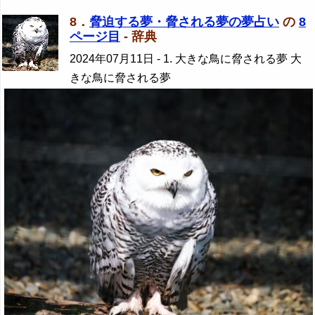
8．
脅迫する夢・脅される夢の夢占い
の
8
ページ目
- 辞典
2024年07月11日
- 1. 大きな鳥に脅される夢 大
きな鳥に脅される夢