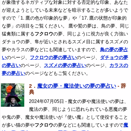
が象徴するネガティブな対象に対する否定的な印象、あなた
が迎えようとしている未来などを暗示することが多いようで
すので「1. 鷹の色が印象的な夢」や「17. 鷹の状態が印象的
な夢」の項目をご覧ください。 鷹や鷲の夢は、鳥の夢、同じ
猛禽類に属する
フクロウ
の夢、同じように視力が良く力強い
ダチョウの夢、隼が近いとされるスズメ目に属するスズメの
夢やカラスの夢などにも関連していますので、
鳥の夢の夢占
い
のページ、
フクロウ
の夢の夢占い
のページ、
ダチョウの夢
の夢占い
のページ、
スズメの夢の夢占い
のページ、
カラスの
夢の夢占い
のページなどもご覧ください。
2．
魔女の夢・魔法使いの夢の夢占い
- 辞
典
2024年07月05日
- 魔女の夢や魔法使いの夢は、
魔法の夢、同じように恐れられている悪魔の夢
や鬼の夢、魔女や魔法使いが『使い魔』として使役すること
が多い猫の夢や
フクロウ
の夢などにも関連していますので
魔