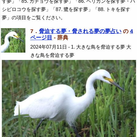
す夢」「85. ガチョウを探す夢」「86. ペリカンを探す夢・ハ
シビロコウを探す夢」「87. 鷺を探す夢」「88. トキを探す
夢」の項目をご覧ください。
7．
脅迫する夢・脅される夢の夢占い
の
4
ページ目
- 辞典
2024年07月11日
- 1. 大きな鳥を脅迫する夢 大
きな鳥を脅迫する夢