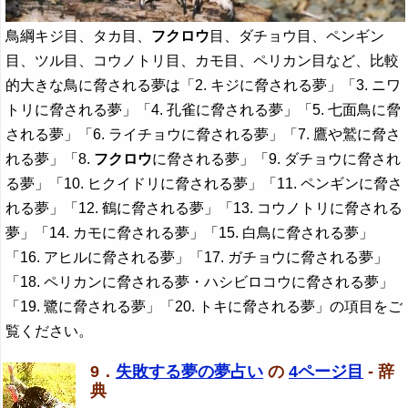
鳥綱キジ目、タカ目、
フクロウ
目、ダチョウ目、ペンギン
目、ツル目、コウノトリ目、カモ目、ペリカン目など、比較
的大きな鳥に脅される夢は「2. キジに脅される夢」「3. ニワ
トリに脅される夢」「4. 孔雀に脅される夢」「5. 七面鳥に脅
される夢」「6. ライチョウに脅される夢」「7. 鷹や鷲に脅さ
れる夢」「8.
フクロウ
に脅される夢」「9. ダチョウに脅され
る夢」「10. ヒクイドリに脅される夢」「11. ペンギンに脅さ
れる夢」「12. 鶴に脅される夢」「13. コウノトリに脅される
夢」「14. カモに脅される夢」「15. 白鳥に脅される夢」
「16. アヒルに脅される夢」「17. ガチョウに脅される夢」
「18. ペリカンに脅される夢・ハシビロコウに脅される夢」
「19. 鷺に脅される夢」「20. トキに脅される夢」の項目をご
覧ください。
9．
失敗する夢の夢占い
の
4ページ目
- 辞
典