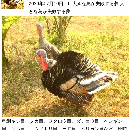
2024年07月10日
- 1. 大きな鳥が失敗する夢 大
きな鳥が失敗する夢
鳥綱キジ目、タカ目、
フクロウ
目、ダチョウ目、ペンギン
目、ツル目、コウノトリ目、カモ目、ペリカン目など、比較