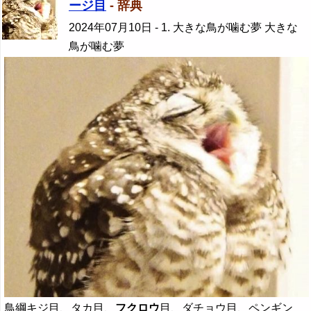
ージ目
- 辞典
2024年07月10日
- 1. 大きな鳥が噛む夢 大きな
鳥が噛む夢
鳥綱キジ目、タカ目、
フクロウ
目、ダチョウ目、ペンギン