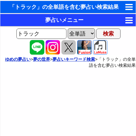
「トラック」の全単語を含む夢占い検索結果
東洋・西洋占星術
夢占いメニュー
ホラリー占星術
AIゆめの夢占いチャット
夢の世界
手相占いで未来診断
ヨセフの夢占い
夢占い掲示板
タロットカードで無料占い
ゆめの夢占い
>
夢の世界
>
夢占いキーワード検索
>「トラック」の全単
語を含む夢占い検索結果
夢占いの歴史
カテゴリー別夢占い
命名の姓名判断
夢を見るメカニズム
夢占い辞典
飛星派風水で住宅開運
無意識の6種類のアーキタイプ
人気の夢占い
男と女の心理学と心理テスト
夢診断の方法
正夢と逆夢
予知夢とデジャヴ