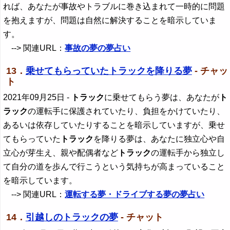
れば、あなたが事故やトラブルに巻き込まれて一時的に問題
を抱えますが、問題は自然に解決することを暗示していま
す。
--> 関連URL：
事故の夢の夢占い
13．
乗せてもらっていたトラックを降りる夢
- チャッ
ト
2021年09月25日
-
トラック
に乗せてもらう夢は、あなたが
ト
ラック
の運転手に保護されていたり、負担をかけていたり、
あるいは依存していたりすることを暗示していますが、乗せ
てもらっていた
トラック
を降りる夢は、あなたに独立心や自
立心が芽生え、親や配偶者など
トラック
の運転手から独立し
て自分の道を歩んで行こうという気持ちが高まっていること
を暗示しています。
--> 関連URL：
運転する夢・ドライブする夢の夢占い
14．
引越しのトラックの夢
- チャット