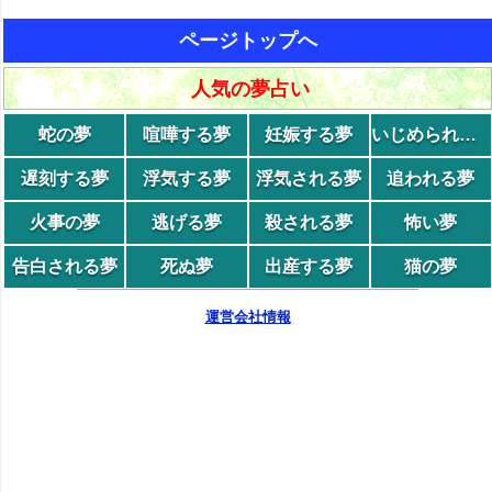
ページトップへ
人気の夢占い
蛇の夢
喧嘩する夢
妊娠する夢
いじめられる夢
遅刻する夢
浮気する夢
浮気される夢
追われる夢
火事の夢
逃げる夢
殺される夢
怖い夢
告白される夢
死ぬ夢
出産する夢
猫の夢
運営会社情報