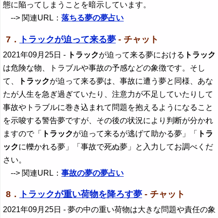
態に陥ってしまうことを暗示しています。
--> 関連URL：
落ちる夢の夢占い
7．
トラックが迫って来る夢
- チャット
2021年09月25日
-
トラック
が迫って来る夢における
トラック
は危険な物、トラブルや事故の予感などの象徴です。そし
て、
トラック
が迫って来る夢は、事故に遭う夢と同様、あな
たが人生を急ぎ過ぎていたり、注意力が不足していたりして
事故やトラブルに巻き込まれて問題を抱えるようになること
を示唆する警告夢ですが、その後の状況により判断が分かれ
ますので「
トラック
が迫って来るが逃げて助かる夢」「
トラ
ック
に轢かれる夢」「事故で死ぬ夢」と入力してお調べくだ
さい。
--> 関連URL：
事故の夢の夢占い
8．
トラックが重い荷物を降ろす夢
- チャット
2021年09月25日
- 夢の中の重い荷物は大きな問題や責任の象