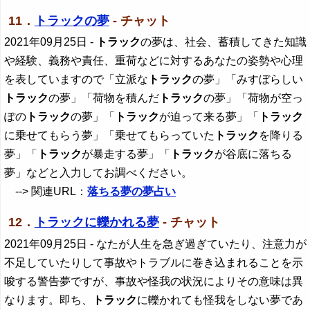
11．
トラックの夢
- チャット
2021年09月25日
-
トラック
の夢は、社会、蓄積してきた知識
や経験、義務や責任、重荷などに対するあなたの姿勢や心理
を表していますので「立派な
トラック
の夢」「みすぼらしい
トラック
の夢」「荷物を積んだ
トラック
の夢」「荷物が空っ
ぽの
トラック
の夢」「
トラック
が迫って来る夢」「
トラック
に乗せてもらう夢」「乗せてもらっていた
トラック
を降りる
夢」「
トラック
が暴走する夢」「
トラック
が谷底に落ちる
夢」などと入力してお調べください。
--> 関連URL：
落ちる夢の夢占い
12．
トラックに轢かれる夢
- チャット
2021年09月25日
- なたが人生を急ぎ過ぎていたり、注意力が
不足していたりして事故やトラブルに巻き込まれることを示
唆する警告夢ですが、事故や怪我の状況によりその意味は異
なります。即ち、
トラック
に轢かれても怪我をしない夢であ