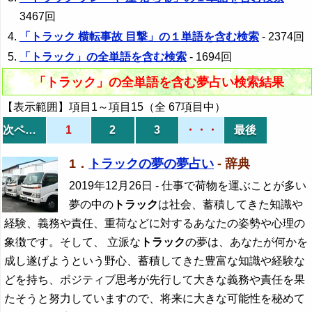
3467回
「トラック 横転事故 目撃」の１単語を含む検索
- 2374回
「トラック」の全単語を含む検索
- 1694回
「トラック」の全単語を含む夢占い検索結果
【表示範囲】項目1～項目15（全 67項目中）
次ページ
1
2
3
・・・
最後
1．
トラックの夢の夢占い
- 辞典
2019年12月26日
- 仕事で荷物を運ぶことが多い
夢の中の
トラック
は社会、蓄積してきた知識や
経験、義務や責任、重荷などに対するあなたの姿勢や心理の
象徴です。そして、 立派な
トラック
の夢は、あなたが何かを
成し遂げようという野心、蓄積してきた豊富な知識や経験な
どを持ち、ポジティブ思考が先行して大きな義務や責任を果
たそうと努力していますので、将来に大きな可能性を秘めて