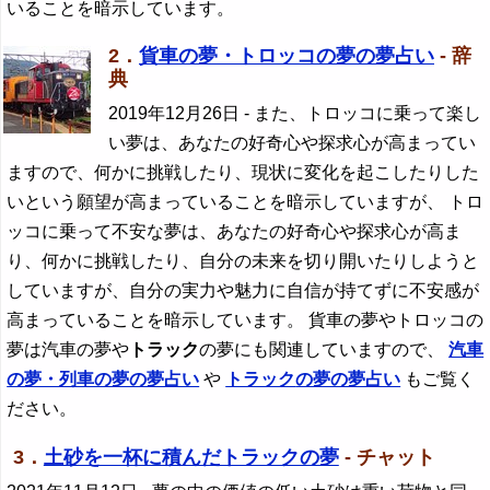
いることを暗示しています。
2．
貨車の夢・トロッコの夢の夢占い
- 辞
典
2019年12月26日
- また、トロッコに乗って楽し
い夢は、あなたの好奇心や探求心が高まってい
ますので、何かに挑戦したり、現状に変化を起こしたりした
いという願望が高まっていることを暗示していますが、 トロ
ッコに乗って不安な夢は、あなたの好奇心や探求心が高ま
り、何かに挑戦したり、自分の未来を切り開いたりしようと
していますが、自分の実力や魅力に自信が持てずに不安感が
高まっていることを暗示しています。 貨車の夢やトロッコの
夢は汽車の夢や
トラック
の夢にも関連していますので、
汽車
の夢・列車の夢の夢占い
や
トラック
の夢の夢占い
もご覧く
ださい。
3．
土砂を一杯に積んだトラックの夢
- チャット