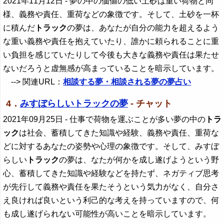
2021年11月12日
- 夢の中の価値の低い土砂は重い荷物と同
様、義務や責任、重荷などの象徴です。そして、土砂を一杯
に積んだ
トラック
の夢は、あなたが自分の能力を超えるよう
な重い義務や責任を抱えていたり、誰かに頼られることに重
い負担を感じていたりして今後も大きな義務や責任は果たせ
ないだろうと虚無感が高まっていることを暗示しています。
--> 関連URL：
相談する夢・相談される夢の夢占い
4．
みすぼらしいトラックの夢
- チャット
2021年09月25日
- 仕事で荷物を運ぶことが多い夢の中の
トラ
ック
は社会、蓄積してきた知識や経験、義務や責任、重荷な
どに対するあなたの姿勢や心理の象徴です。そして、みすぼ
らしい
トラック
の夢は、なたが何かを成し遂げようという野
心、蓄積してきた知識や経験などを持たず、ネガティブ思考
が先行して義務や責任を果たそうという気力がなく、自分さ
え良ければ良いという利己的な考えを持っていますので、何
も成し遂げられない可能性が高いことを暗示しています。