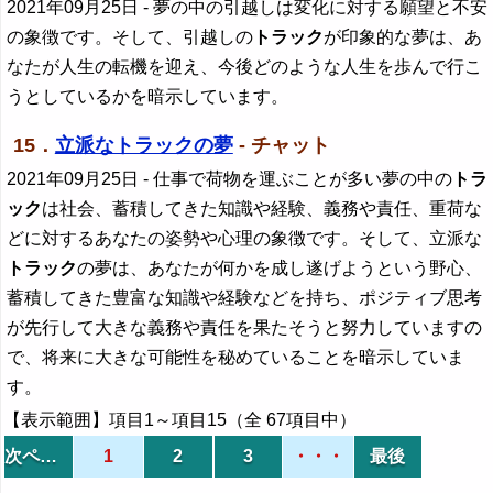
2021年09月25日
- 夢の中の引越しは変化に対する願望と不安
の象徴です。そして、引越しの
トラック
が印象的な夢は、あ
なたが人生の転機を迎え、今後どのような人生を歩んで行こ
うとしているかを暗示しています。
15．
立派なトラックの夢
- チャット
2021年09月25日
- 仕事で荷物を運ぶことが多い夢の中の
トラ
ック
は社会、蓄積してきた知識や経験、義務や責任、重荷な
どに対するあなたの姿勢や心理の象徴です。そして、立派な
トラック
の夢は、あなたが何かを成し遂げようという野心、
蓄積してきた豊富な知識や経験などを持ち、ポジティブ思考
が先行して大きな義務や責任を果たそうと努力していますの
で、将来に大きな可能性を秘めていることを暗示していま
す。
【表示範囲】項目1～項目15（全 67項目中）
次ページ
1
2
3
・・・
最後