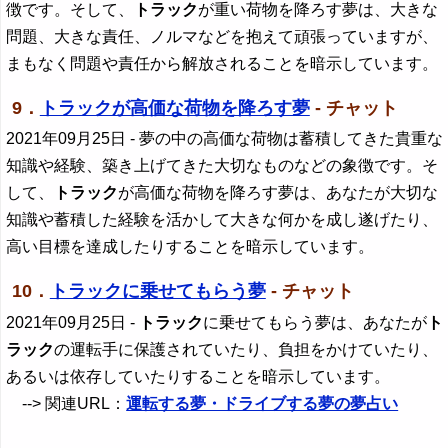
徴です。そして、
トラック
が重い荷物を降ろす夢は、大きな
問題、大きな責任、ノルマなどを抱えて頑張っていますが、
まもなく問題や責任から解放されることを暗示しています。
9．
トラックが高価な荷物を降ろす夢
- チャット
2021年09月25日
- 夢の中の高価な荷物は蓄積してきた貴重な
知識や経験、築き上げてきた大切なものなどの象徴です。そ
して、
トラック
が高価な荷物を降ろす夢は、あなたが大切な
知識や蓄積した経験を活かして大きな何かを成し遂げたり、
高い目標を達成したりすることを暗示しています。
10．
トラックに乗せてもらう夢
- チャット
2021年09月25日
-
トラック
に乗せてもらう夢は、あなたが
ト
ラック
の運転手に保護されていたり、負担をかけていたり、
あるいは依存していたりすることを暗示しています。
--> 関連URL：
運転する夢・ドライブする夢の夢占い