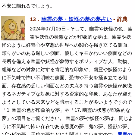
不安に陥れるでしょう。
13．
幽霊の夢・妖怪の夢の夢占い
- 辞典
2024年07月05日
- そして、幽霊や妖怪の色、幽
霊や妖怪の状態などが印象的な夢は、幽霊や妖
怪のように好奇心や空想の世界への関心を掻き立てる側面、
頼りがいのある逞しい側面、優しくキモかわいい側面などの
長所を備える幽霊や妖怪が象徴するポジティブな人、動物、
組織などの対象に対する肯定的な印象や、幽霊や妖怪のよう
に不気味で怖い不明瞭な側面、恐怖や不安を掻き立てる側
面、存在感の乏しい側面などの欠点を持つ幽霊や妖怪が象徴
するネガティブな対象に対する否定的な印象、あなたが迎え
ようとしている未来などを暗示することが多いようですので
「1. 幽霊の色が印象的な夢」や「17. 幽霊の状態が印象的な
夢」の項目をご覧ください。 幽霊の夢や妖怪の夢は、同じよ
うに不気味で怖い存在である悪魔の夢、鬼の夢、怪獣の夢、
ゾンビ
の夢、天狗の夢などにも関連していますので、
悪魔の