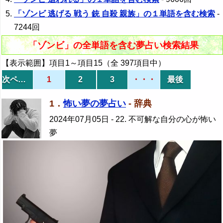
「ゾンビ 逃げる 戦う 銃 自殺 親族」の１単語を含む検索
-
7244回
「ゾンビ」の全単語を含む夢占い検索結果
【表示範囲】項目1～項目15（全 397項目中）
次ページ
1
2
3
・・・
最後
1．
怖い夢の夢占い
- 辞典
2024年07月05日
- 22. 不可解な自分の心が怖い
夢