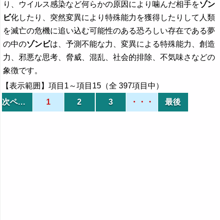
り、ウイルス感染など何らかの原因により噛んだ相手を
ゾン
ビ
化したり、突然変異により特殊能力を獲得したりして人類
を滅亡の危機に追い込む可能性のある恐ろしい存在である夢
の中の
ゾンビ
は、予測不能な力、変異による特殊能力、創造
力、邪悪な思考、脅威、混乱、社会的排除、不気味さなどの
象徴です。
【表示範囲】項目1～項目15（全 397項目中）
次ページ
1
2
3
・・・
最後