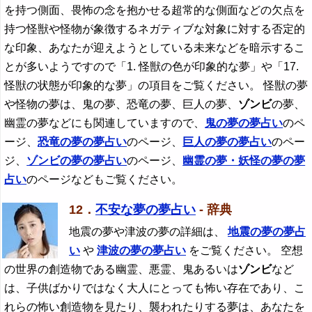
を持つ側面、畏怖の念を抱かせる超常的な側面などの欠点を
持つ怪獣や怪物が象徴するネガティブな対象に対する否定的
な印象、あなたが迎えようとしている未来などを暗示するこ
とが多いようですので「1. 怪獣の色が印象的な夢」や「17.
怪獣の状態が印象的な夢」の項目をご覧ください。 怪獣の夢
や怪物の夢は、鬼の夢、恐竜の夢、巨人の夢、
ゾンビ
の夢、
幽霊の夢などにも関連していますので、
鬼の夢の夢占い
のペ
ージ、
恐竜の夢の夢占い
のページ、
巨人の夢の夢占い
のペー
ジ、
ゾンビ
の夢の夢占い
のページ、
幽霊の夢・妖怪の夢の夢
占い
のページなどもご覧ください。
12．
不安な夢の夢占い
- 辞典
地震の夢や津波の夢の詳細は、
地震の夢の夢占
い
や
津波の夢の夢占い
をご覧ください。 空想
の世界の創造物である幽霊、悪霊、鬼あるいは
ゾンビ
など
は、子供ばかりではなく大人にとっても怖い存在であり、こ
れらの怖い創造物を見たり、襲われたりする夢は、あなたを