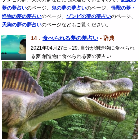
夢の夢占い
のページ、
鬼の夢の夢占い
のページ、
怪獣の夢・
怪物の夢の夢占い
のページ、
ゾンビ
の夢の夢占い
のページ、
天狗の夢の夢占い
のページなどもご覧ください。
14．
食べられる夢の夢占い
- 辞典
2021年04月27日
- 29. 自分が創造物に食べられ
る夢 創造物に食べられる夢の夢占い