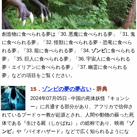
創造物に食べられる夢は「30. 悪魔に食べられる夢」「31. 鬼
に食べられる夢」「32. 怪獣に食べられる夢・恐竜に食べら
れる夢」「33. 龍に食べられる夢」「34.
ゾンビ
に食べられる
夢」「35. 巨人に食べられる夢」「36. 宇宙人に食べられる
夢・エイリアンに食べられる夢」「37. 幽霊に食べられる
夢」などの項目をご覧ください。
15．
ゾンビの夢の夢占い
- 辞典
2024年07月05日
- 中国の死体妖怪『キョンシ
ー』に共通する部分があり、アフリカで信仰さ
れているブードゥー教が起源とされ、人間や動物の蘇った死
体である『生ける屍（しかばね）』の総称であり、映画『
ゾ
ンビ
』や『バイオハザード』などで広く知られるようにな