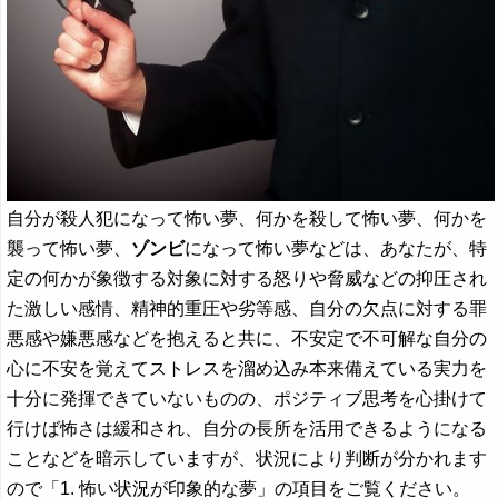
自分が殺人犯になって怖い夢、何かを殺して怖い夢、何かを
襲って怖い夢、
ゾンビ
になって怖い夢などは、あなたが、特
定の何かが象徴する対象に対する怒りや脅威などの抑圧され
た激しい感情、精神的重圧や劣等感、自分の欠点に対する罪
悪感や嫌悪感などを抱えると共に、不安定で不可解な自分の
心に不安を覚えてストレスを溜め込み本来備えている実力を
十分に発揮できていないものの、ポジティブ思考を心掛けて
行けば怖さは緩和され、自分の長所を活用できるようになる
ことなどを暗示していますが、状況により判断が分かれます
ので「1. 怖い状況が印象的な夢」の項目をご覧ください。