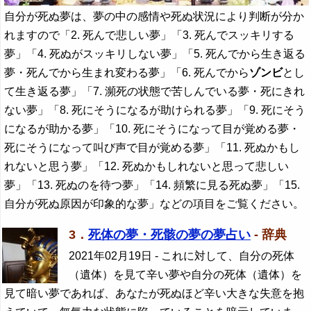
自分が死ぬ夢は、夢の中の感情や死ぬ状況により判断が分か
れますので「2. 死んで悲しい夢」「3. 死んでスッキリする
夢」「4. 死ぬがスッキリしない夢」「5. 死んでから生き返る
夢・死んでから生まれ変わる夢」「6. 死んでから
ゾンビ
とし
て生き返る夢」「7. 瀕死の状態で苦しんでいる夢・死にきれ
ない夢」「8. 死にそうになるが助けられる夢」「9. 死にそう
になるが助かる夢」「10. 死にそうになって目が覚める夢・
死にそうになって叫び声で目が覚める夢」「11. 死ぬかもし
れないと思う夢」「12. 死ぬかもしれないと思って悲しい
夢」「13. 死ぬのを待つ夢」「14. 頻繁に見る死ぬ夢」「15.
自分が死ぬ原因が印象的な夢」などの項目をご覧ください。
3．
死体の夢・死骸の夢の夢占い
- 辞典
2021年02月19日
- これに対して、自分の死体
（遺体）を見て辛い夢や自分の死体（遺体）を
見て暗い夢であれば、あなたが死ぬほど辛い大きな失意を抱