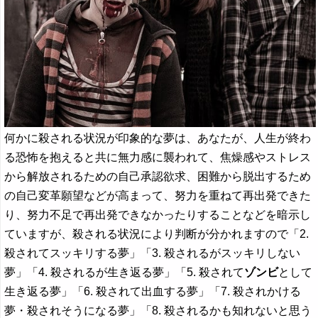
何かに殺される状況が印象的な夢は、あなたが、人生が終わ
る恐怖を抱えると共に無力感に襲われて、焦燥感やストレス
から解放されるための自己承認欲求、困難から脱出するため
の自己変革願望などが高まって、努力を重ねて再出発できた
り、努力不足で再出発できなかったりすることなどを暗示し
ていますが、殺される状況により判断が分かれますので「2.
殺されてスッキリする夢」「3. 殺されるがスッキリしない
夢」「4. 殺されるが生き返る夢」「5. 殺されて
ゾンビ
として
生き返る夢」「6. 殺されて出血する夢」「7. 殺されかける
夢・殺されそうになる夢」「8. 殺されるかも知れないと思う