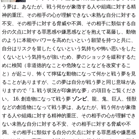
う夢は、あなたが、戦う何かが象徴する人や組織に対する精
神的重圧、その相手の心が理解できない未熟な自分に対する
不安、その相手に対する脅威や不満、その相手に類似する自
分の欠点に対する罪悪感や嫌悪感などを抱えて葛藤し、動物
のように本能やパワーを高めたいという願望を持つと共に、
自分はリスクを冒したくないという気持ちや怖い思いをした
くないという気持ちが強いため、夢のショックを緩和するた
めに検閲（非道徳的なことや危険なことなどを改変するこ
と）が起こり、怖くて獰猛な動物になって何かと戦う夢を見
ることがありますが、この夢は自分が戦う夢と同じ意味があ
りますので「1. 戦う状況が印象的な夢」の項目をご覧くださ
い。 16. 創造物になって戦う夢
ゾンビ
、龍、鬼、巨人、怪獣
などの創造物になって戦う夢は、あなたが、戦う何かが象徴
する人や組織に対する精神的重圧、その相手の心が理解でき
ない未熟な自分に対する不安、その相手に対する脅威や不
満、その相手に類似する自分の欠点に対する罪悪感や嫌悪感