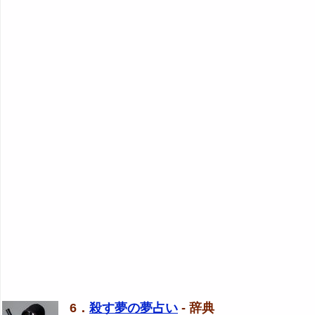
6．
殺す夢の夢占い
- 辞典