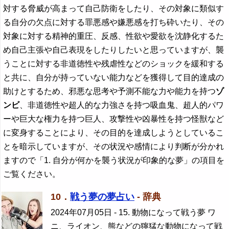
対する脅威が高まって自己防衛をしたり、その対象に類似す
る自分の欠点に対する罪悪感や嫌悪感を打ち砕いたり、その
対象に対する精神的重圧、反感、性欲や愛欲を沈静化するた
め自己主張や自己表現をしたりしたいと思っていますが、襲
うことに対する非道徳性や残虐性などのショックを緩和する
と共に、自分が持っていない能力などを獲得して目的達成の
助けとするため、邪悪な思考や予測不能な力や能力を持つ
ゾ
ンビ
、非道徳性や超人的な力強さを持つ吸血鬼、超人的パワ
ーや巨大な権力を持つ巨人、攻撃性や凶暴性を持つ怪獣など
に変身することにより、その目的を達成しようとしているこ
とを暗示していますが、その状況や感情により判断が分かれ
ますので「1. 自分が何かを襲う状況が印象的な夢」の項目を
ご覧ください。
10．
戦う夢の夢占い
- 辞典
2024年07月05日
- 15. 動物になって戦う夢 ワ
ニ、ライオン、熊などの獰猛な動物になって戦