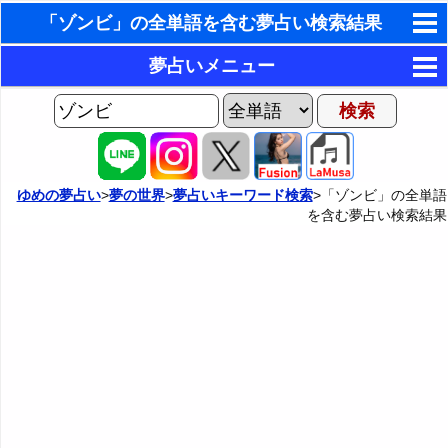
「ゾンビ」の全単語を含む夢占い検索結果
東洋・西洋占星術
夢占いメニュー
ホラリー占星術
AIゆめの夢占いチャット
夢の世界
手相占いで未来診断
ヨセフの夢占い
夢占い掲示板
タロットカードで無料占い
ゆめの夢占い
>
夢の世界
>
夢占いキーワード検索
>「ゾンビ」の全単語
を含む夢占い検索結果
夢占いの歴史
カテゴリー別夢占い
命名の姓名判断
夢を見るメカニズム
夢占い辞典
飛星派風水で住宅開運
無意識の6種類のアーキタイプ
人気の夢占い
男と女の心理学と心理テスト
夢診断の方法
正夢と逆夢
予知夢とデジャヴ