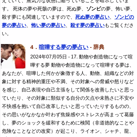
えていて、無気力な状態に陥っていることを暗示していま
す。 死体の夢や死骸の夢は、死ぬ夢、
ゾンビ
の夢、怖い夢、
殺す夢にも関連していますので、
死ぬ夢の夢占い
、
ゾンビ
の
夢の夢占い
、
怖い夢の夢占い
、
殺す夢の夢占い
もご覧くださ
い。
4．
喧嘩する夢の夢占い
- 辞典
2024年07月05日
- 17. 動物や創造物になって喧
嘩する夢 動物や創造物になって喧嘩する夢は、
あなたが、喧嘩した何かが象徴する人、動物、組織などの対
象に対する精神的重圧や不満、その対象への脅威や怒りなど
を感じ、自己表現や自己主張をして関係を改善したいと思っ
ていたり、その対象に類似する自分の欠点や未熟さに不安や
不快感を抱いて自己改革したいと思っていたりするものの、
その思いがなかなか叶わず焦燥感やストレスが高まって葛藤
し、夢のショックを緩和するために検閲（非道徳的なことや
危険なことなどの改変）が起こり、ライオン、シャチ、龍、