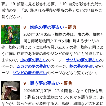
夢」「9. 頻繁に見る殺される夢」「10. 自分が殺された時の
感情の夢」「18. 殺される手段や場所の夢」などの項目をご
覧ください。
8．
蜘蛛の夢の夢占い
- 辞典
2024年07月05日
- 蜘蛛の夢は、虫の夢、蜘蛛と
同じ節足動物門クモガタ綱に属するサソリの
夢、蜘蛛と同じように気持ち悪いムカデの夢、蜘蛛と同じよ
うに怖い存在である蛇の夢や
ゾンビ
の夢などにも関連してい
ますので、
虫の夢の夢占い
のページ、
サソリの夢の夢占い
の
ページ、
ムカデの夢の夢占い
のページ、
蛇の夢の夢占い
のペ
ージ、
ゾンビ
の夢の夢占い
のページなどもご覧ください。
9．
襲う夢の夢占い
- 辞典
2024年07月07日
- 17. 創造物になって何かを襲
う夢 自分が創造物になって何かを襲う夢は、あ
なたが、襲った何かが象徴する人、動物、組織などの対象に