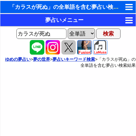
「カラスが死ぬ」の全単語を含む夢占い検索結果
東洋・西洋占星術
夢占いメニュー
ホラリー占星術
AIゆめの夢占いチャット
夢の世界
手相占いで未来診断
ヨセフの夢占い
夢占い掲示板
タロットカードで無料占い
ゆめの夢占い
>
夢の世界
>
夢占いキーワード検索
>「カラスが死ぬ」の
全単語を含む夢占い検索結果
夢占いの歴史
カテゴリー別夢占い
命名の姓名判断
夢を見るメカニズム
夢占い辞典
飛星派風水で住宅開運
無意識の6種類のアーキタイプ
人気の夢占い
男と女の心理学と心理テスト
夢診断の方法
正夢と逆夢
予知夢とデジャヴ