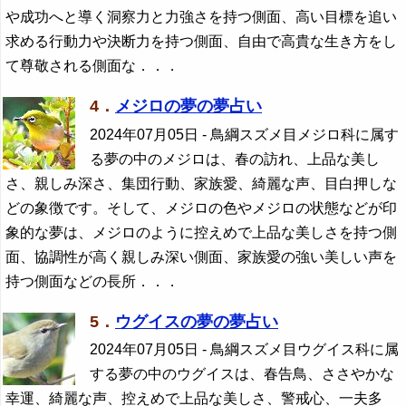
や成功へと導く洞察力と力強さを持つ側面、高い目標を追い
求める行動力や決断力を持つ側面、自由で高貴な生き方をし
て尊敬される側面な．．．
4．
メジロの夢の夢占い
2024年07月05日
- 鳥綱スズメ目メジロ科に属す
る夢の中のメジロは、春の訪れ、上品な美し
さ、親しみ深さ、集団行動、家族愛、綺麗な声、目白押しな
どの象徴です。そして、メジロの色やメジロの状態などが印
象的な夢は、メジロのように控えめで上品な美しさを持つ側
面、協調性が高く親しみ深い側面、家族愛の強い美しい声を
持つ側面などの長所．．．
5．
ウグイスの夢の夢占い
2024年07月05日
- 鳥綱スズメ目ウグイス科に属
する夢の中のウグイスは、春告鳥、ささやかな
幸運、綺麗な声、控えめで上品な美しさ、警戒心、一夫多