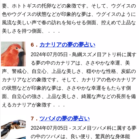
妻、ホトトギスの托卵などの象徴です。そして、ウグイスの
色やウグイスの状態などが印象的な夢は、ウグイスのように
風流な美しい声で春の訪れを知らせる側面、控えめで上品な
美しさを持つ側面、．．．
6．
カナリアの夢の夢占い
2024年07月05日
- 鳥綱スズメ目アトリ科に属す
る夢の中のカナリアは、ささやかな幸運、美
声、警戒心、自立心、上品な美しさ、穏やかな性格、炭鉱の
カナリアなどの象徴です。そして、カナリアの色やカナリア
の状態などが印象的な夢は、ささやかな幸運をもたらす側
面、自立心の強さ、上品な美しさ、綺麗な声などの長所を備
えるカナリアが象徴す．．．
7．
ツバメの夢の夢占い
2024年07月05日
- スズメ目ツバメ科に属する夢
の中のツバメは、良い便り、驚異的な身体能