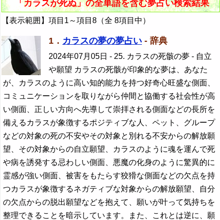
「カラスが死ぬ」の全単語を含む夢占い検索結果
【表示範囲】項目1～項目8（全 8項目中）
1．
カラスの夢の夢占い
- 辞典
2024年07月05日
- 25. カラスの死骸の夢 - 自立
や願望 カラスの死骸が印象的な夢は、あなた
が、カラスのように高い知的能力を持つ好奇心旺盛な側面、
コミュニケーションを取りながら仲間と協働する社会性が高
い側面、正しい方向へ先導して崇拝される側面などの長所を
備えるカラスが象徴するポジティブな人、ペット、グループ
などの対象の死の不安やその対象と別れる不安からの解放願
望、その対象からの自立願望、カラスのように魂を運んで死
や病を誘発する忌わしい側面、悪魔の化身のように驚異的に
霊感が強い側面、被害をもたらす狡猾な側面などの欠点を持
つカラスが象徴するネガティブな対象からの解放願望、自分
の欠点からの脱出願望などを抱えて、願いが叶って気持ちを
整理できることを暗示しています。また、これとは逆に、願