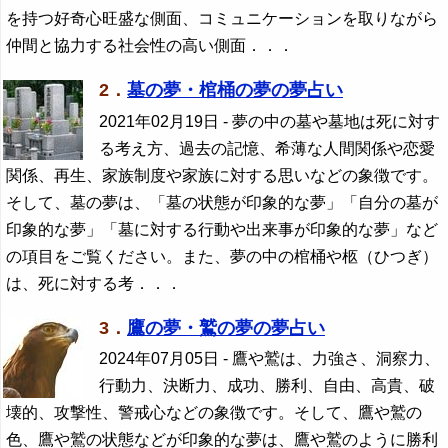
を持つ好奇心旺盛な側面、コミュニケーションを取りながら
仲間と協力する社会性の高い側面．．．
2．
墓の夢・棺桶の夢の夢占い
2021年02月19日
- 夢の中の墓や墓地は死に対す
る考え方、過去の記憶、希薄な人間関係や恋愛
関係、再生、家族制度や家族に対する思いなどの象徴です。
そして、墓の夢は、「墓の状態が印象的な夢」「自分の墓が
印象的な夢」「墓に対する行動や出来事が印象的な夢」など
の項目をご覧ください。また、夢の中の棺桶や柩（ひつぎ）
は、死に対する考．．．
3．
鷹の夢・鷲の夢の夢占い
2024年07月05日
- 鷹や鷲は、力強さ、洞察力、
行動力、決断力、成功、勝利、自由、高貴、破
壊的、攻撃性、警戒心などの象徴です。そして、鷹や鷲の
色、鷹や鷲の状態などが印象的な夢は、鷹や鷲のように勝利