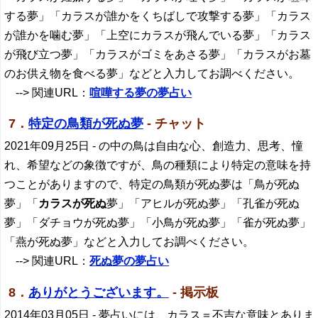
する夢」「カラスが誰かをくちばしで攻撃する夢」「カラス
が誰かを噛む夢」「上空にカラスが飛んでいる夢」「カラス
が飛び立つ夢」「カラスがゴミをあさる夢」「カラスがお墓
のお供え物を食べる夢」などと入力してお調べください。
--> 関連URL：
喧嘩する夢の夢占い
7．
特定の鳥類が死ぬ夢
- チャット
2021年09月25日
- の中の鳥は自由な心、創造力、思考、憧
れ、希望などの象徴ですが、鳥の種類により特定の意味を持
つことがありますので、特定の鳥類が死ぬ夢は「鳥が死ぬ
夢」「
カラスが死ぬ
夢」「アヒルが死ぬ夢」「孔雀が死ぬ
夢」「ダチョウが死ぬ夢」「小鳥が死ぬ夢」「雀が死ぬ夢」
「燕が死ぬ夢」などと入力してお調べください。
--> 関連URL：
死ぬ夢の夢占い
8．
ありがとうございます。
- 掲示板
2014年03月05日
- 夢占いには、カラス＝不吉な意味とありま