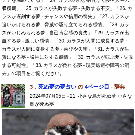
デアを温めている」「24. カラスの卵が孵化する夢 - 人生の
収穫期」「25. カラスが失敗する夢 - 失敗する不安」「26. カ
ラスが遅刻する夢 - チャンスや信用の喪失」「27. カラスが
追いかけられる夢 - 脅威や駆り立てられる感情」「28. カラ
スがいじめられる夢 - 自己肯定感の喪失」「29. カラスが出
血する夢 - 激しい感情」「30. カラスが人間に成長する夢・
カラスが人間に変身する夢 - 喜びや失望」「31. カラスが生
贄になる夢 - 犠牲に対する感情」「32. カラスが転ぶ夢 - 失敗
する可能性」「33. カラスが倒れる夢 - 現実逃避や障害の消
去」の項目をご覧ください。
3．
死ぬ夢の夢占い
の
4ページ目
- 辞典
2024年07月05日
- 21. 小さな鳥が死ぬ夢 小さな
鳥が死ぬ夢