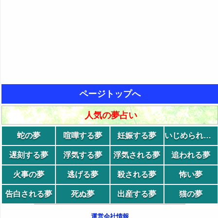
ページトップへ
人気の夢占い
蛇の夢
喧嘩する夢
妊娠する夢
いじめられる夢
遅刻する夢
浮気する夢
浮気される夢
追われる夢
火事の夢
逃げる夢
殺される夢
怖い夢
告白される夢
死ぬ夢
出産する夢
猫の夢
運営会社情報