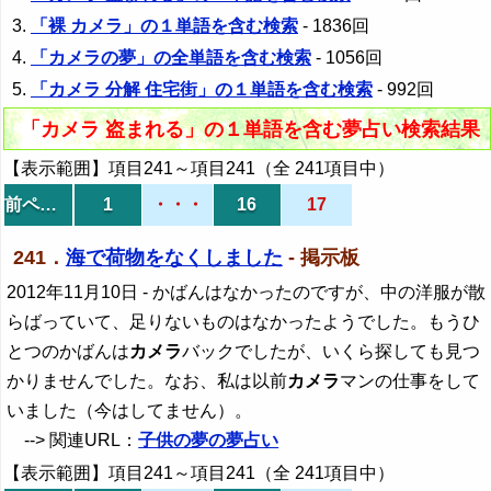
「裸 カメラ」の１単語を含む検索
- 1836回
「カメラの夢」の全単語を含む検索
- 1056回
「カメラ 分解 住宅街」の１単語を含む検索
- 992回
「カメラ 盗まれる」の１単語を含む夢占い検索結果
【表示範囲】項目241～項目241（全 241項目中）
前ページ
1
・・・
16
17
241．
海で荷物をなくしました
- 掲示板
2012年11月10日
- かばんはなかったのですが、中の洋服が散
らばっていて、足りないものはなかったようでした。もうひ
とつのかばんは
カメラ
バックでしたが、いくら探しても見つ
かりませんでした。なお、私は以前
カメラ
マンの仕事をして
いました（今はしてません）。
--> 関連URL：
子供の夢の夢占い
【表示範囲】項目241～項目241（全 241項目中）