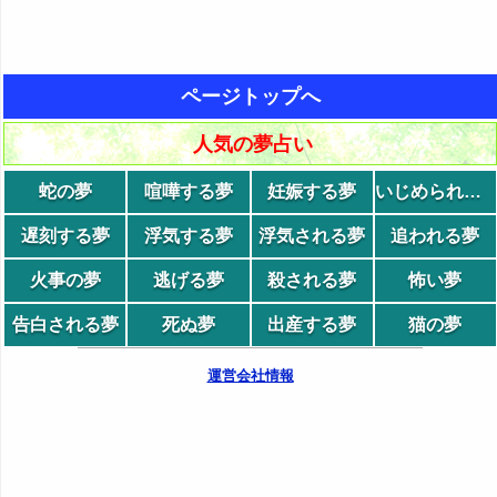
ページトップへ
人気の夢占い
蛇の夢
喧嘩する夢
妊娠する夢
いじめられる夢
遅刻する夢
浮気する夢
浮気される夢
追われる夢
火事の夢
逃げる夢
殺される夢
怖い夢
告白される夢
死ぬ夢
出産する夢
猫の夢
運営会社情報