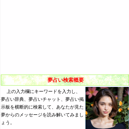
悪夢の原因と対策
初夢
よく見る夢ランキング
夢占いキーワード検索
夢占い検索概要
上の入力欄にキーワードを入力し、
夢占い辞典、夢占いチャット、夢占い掲
示板を横断的に検索して、あなたが見た
夢からのメッセージを読み解いてみまし
ょう。