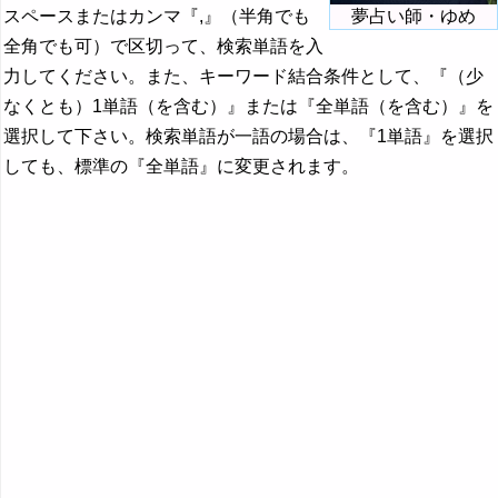
スペースまたはカンマ『,』（半角でも
夢占い師・ゆめ
全角でも可）で区切って、検索単語を入
力してください。また、キーワード結合条件として、『（少
なくとも）1単語（を含む）』または『全単語（を含む）』を
選択して下さい。検索単語が一語の場合は、『1単語』を選択
しても、標準の『全単語』に変更されます。