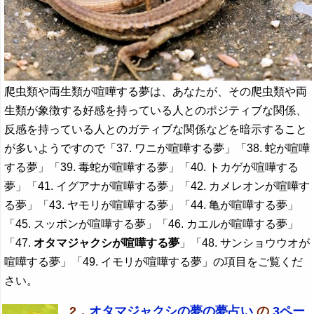
爬虫類や両生類が喧嘩する夢は、あなたが、その爬虫類や両
生類が象徴する好感を持っている人とのポジティブな関係、
反感を持っている人とのガティブな関係などを暗示すること
が多いようですので「37. ワニが喧嘩する夢」「38. 蛇が喧嘩
する夢」「39. 毒蛇が喧嘩する夢」「40. トカゲが喧嘩する
夢」「41. イグアナが喧嘩する夢」「42. カメレオンが喧嘩す
る夢」「43. ヤモリが喧嘩する夢」「44. 亀が喧嘩する夢」
「45. スッポンが喧嘩する夢」「46. カエルが喧嘩する夢」
「47.
オタマジャクシが喧嘩する夢
」「48. サンショウウオが
喧嘩する夢」「49. イモリが喧嘩する夢」の項目をご覧くだ
さい。
2．
オタマジャクシの夢の夢占い
の
3ペー