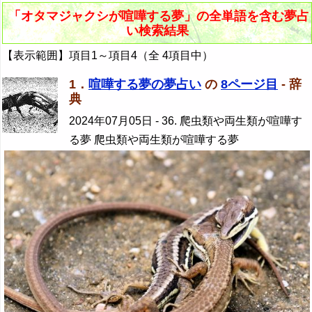
「オタマジャクシが喧嘩する夢」の全単語を含む夢占
い検索結果
【表示範囲】項目1～項目4（全 4項目中）
1．
喧嘩する夢の夢占い
の
8ページ目
- 辞
典
2024年07月05日
- 36. 爬虫類や両生類が喧嘩す
る夢 爬虫類や両生類が喧嘩する夢