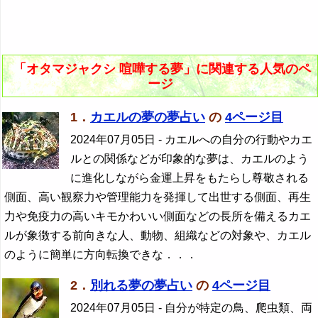
「オタマジャクシ 喧嘩する夢」に関連する人気のペ
ージ
1．
カエルの夢の夢占い
の
4ページ目
2024年07月05日
- カエルへの自分の行動やカエ
ルとの関係などが印象的な夢は、カエルのよう
に進化しながら金運上昇をもたらし尊敬される
側面、高い観察力や管理能力を発揮して出世する側面、再生
力や免疫力の高いキモかわいい側面などの長所を備えるカエ
ルが象徴する前向きな人、動物、組織などの対象や、カエル
のように簡単に方向転換できな．．．
2．
別れる夢の夢占い
の
4ページ目
2024年07月05日
- 自分が特定の鳥、爬虫類、両