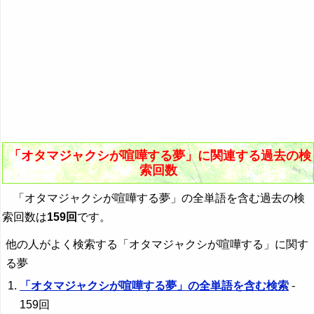
「オタマジャクシが喧嘩する夢」に関連する過去の検
索回数
「オタマジャクシが喧嘩する夢」の全単語を含む過去の検
索回数は
159回
です。
他の人がよく検索する「オタマジャクシが喧嘩する」に関す
る夢
「オタマジャクシが喧嘩する夢」の全単語を含む検索
-
159回