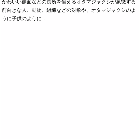
かわいい側面などの長所を備えるオタマジャクシが象徴する
前向きな人、動物、組織などの対象や、オタマジャクシのよ
うに子供のように．．．