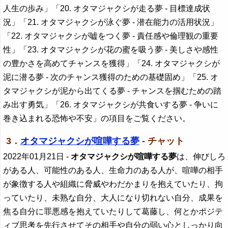
人生の歩み」「20. オタマジャクシが走る夢 - 目標達成状
況」「21. オタマジャクシが泳ぐ夢 - 潜在能力の活用状況」
「22. オタマジャクシが嘘をつく夢 - 責任感や倫理観の重要
性」「23. オタマジャクシが花の蜜を吸う夢 - 美しさや感性
の豊かさを高めてチャンスを獲得」「24. オタマジャクシが
泥に潜る夢 - 次のチャンス獲得のための基礎固め」「25. オ
タマジャクシが泥から出てくる夢 - チャンスを掴むための踏
み出す勇気」「26. オタマジャクシが共食いする夢 - 争いに
巻き込まれる恐怖や不安」の項目をご覧ください。
3．
オタマジャクシが喧嘩する夢
- チャット
2022年01月21日
-
オタマジャクシが喧嘩する夢
は、伸びしろ
がある人、可能性のある人、生命力のある人が、喧嘩の相手
が象徴する人や組織に脅威やわだかまりを抱えていたり、拘
っていたり、未熟な自分、大人になり切れない自分、成果を
焦る自分に罪悪感を抱えていたりして葛藤し、何とかポジテ
ィブ思考を先行させてその相手や自分の弱い心としっかり向