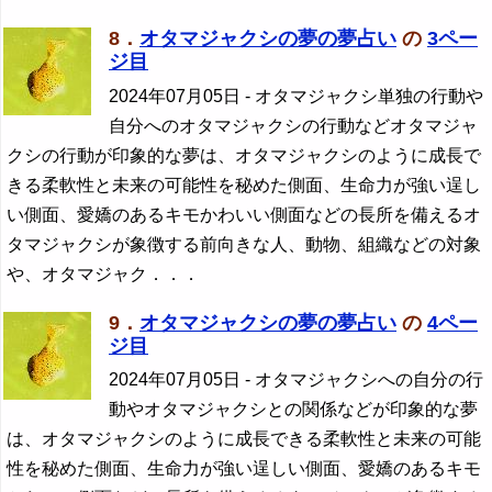
8．
オタマジャクシの夢の夢占い
の
3ペー
ジ目
2024年07月05日
- オタマジャクシ単独の行動や
自分へのオタマジャクシの行動などオタマジャ
クシの行動が印象的な夢は、オタマジャクシのように成長で
きる柔軟性と未来の可能性を秘めた側面、生命力が強い逞し
い側面、愛嬌のあるキモかわいい側面などの長所を備えるオ
タマジャクシが象徴する前向きな人、動物、組織などの対象
や、オタマジャク．．．
9．
オタマジャクシの夢の夢占い
の
4ペー
ジ目
2024年07月05日
- オタマジャクシへの自分の行
動やオタマジャクシとの関係などが印象的な夢
は、オタマジャクシのように成長できる柔軟性と未来の可能
性を秘めた側面、生命力が強い逞しい側面、愛嬌のあるキモ