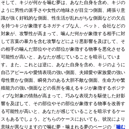
そして、キジが何かを噛む夢は、あなた自身を含め、キジの
ように男性の派手さや女性の地味さが目立つ側面、縄張り意
識が強く好戦的な側面、性生活が乱れがちな側面などの欠点
を持つキジが象徴するネガティブな人、ペット、会社などの
対象が、攻撃性が高まって、噛んだ何かが象徴する相手に対
して言葉の暴力を含む攻撃などにより悪影響を及ぼして、そ
の相手の噛んだ部位やその部位が象徴する物事を悪化させる
可能性が高いと、あなたが感じていることを暗示していま
す。また、これとは逆に、あなた自身を含め、キジのように
自己アピールや愛情表現の強い側面、夫婦愛や家族愛の強い
母性豊かな側面、瞬発力のある大胆不敵な側面、生命力や繁
殖能力の強い側面などの長所を備えるキジが象徴するポジテ
ィブな対象の情熱が高まって、巧みな表現力を駆使した好影
響を及ぼして、その部位やその部位が象徴する物事を改善す
る可能性が高いと、あなたが感じていることを暗示するケー
スもあるでしょう。どちらのケースにおいても、状況により
意味が異なりますので噛む夢・噛まれる夢のページの「
噛む