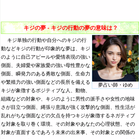
キジの夢の夢占い
16. キジが逃げる夢 - 解放願望
41. キジに殺されそうになる夢 - 再出発できないジレン
聞く夢・聞かれる夢の夢占い
マ
17. キジが吐く夢 - ストレス発散の必要性
汽車の夢・列車の夢の夢占い
42. キジにキスされる夢 - 愛情表現や口を塞がれること
キジの夢 - キジの行動の夢の意味は？
18. キジが笑う夢 - 満足感やごまかし
キスする夢の夢占い
43. キジに逃げられる夢 - 別れやチャンス喪失
キジ単独の行動や自分へのキジの行
19. キジが交尾する夢 - 性に対する感情
・・・
動などキジの行動が印象的な夢は、キジ
44. キジに騙される夢 - 欺かれることや驚かされること
20. キジが排便する夢 - 成功や現実逃避
のように自己アピールや愛情表現の強い
『く・け』の夢
45. キジに嘘をつかれる夢 - 責任感や倫理観の重要性
側面、夫婦愛や家族愛の強い母性豊かな
21. キジが暴れる夢 - 不快感と信頼喪失
『こ』から始まる夢
46. キジに浮気される夢 - 不信感や不安
側面、瞬発力のある勇敢な側面、生命力
22. キジが歩く夢 - 様々な人生の歩み
『さ』から始まる夢
や繁殖力の強い側面などの長所を備える
47. キジに無視される夢 - 自己表現不足や不安
夢占い師・ゆめ
キジが象徴するポジティブな人、動物、
23. キジが走る夢 - 目標達成状況
『し』から始まる夢
48. キジに食べられる夢 - 脅威と現実逃避
組織などの対象や、キジのように男性の派手さや女性の地味
24. キジが泳ぐ夢 - 潜在能力の活用状況
『す～そ』の夢
さが目立つ側面、縄張り意識が強く攻撃的な側面、性生活が
49. キジに嫉妬される夢 - 独占欲や虚栄心
25. キジが嘘をつく夢 - 責任感や倫理観の重要性
乱れがちな側面などの欠点を持つキジが象徴するネガティブ
『た・ち』の夢
50. キジに呪われる夢 - 時間やエネルギーの浪費
な対象を取り巻く環境、その対象やあなたの心理状態、その
26. キジが花の蜜を吸う夢 - 美しさや感性の豊かさを高
『つ～と』の夢
めてチャンスを獲得
51. キジに脅される夢 - 精神的負担の増大
対象が直面するであろう未来の出来事、その対象との関係の