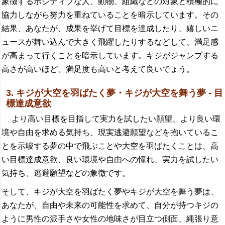
象徴するポジティブな人、動物、組織などの対象と積極的に
協力しながら努力を重ねていることを暗示しています。その
結果、あなたが、成果を挙げて目標を達成したり、嬉しいニ
ュースが舞い込んで大きく飛躍したりするなどして、満足感
が高まって行くことを暗示しています。キジがジャンプする
高さが高いほど、満足度も高いと考えて良いでょう。
3. キジが大空を羽ばたく夢・キジが大空を舞う夢 - 目
標達成意欲
より高い目標を目指して実力を試したい願望、より良い環
境や自由を求める気持ち、現実逃避願望などを抱いているこ
とを示唆する夢の中で飛ぶことや大空を羽ばたくことは、高
い目標達成意欲、良い環境や自由への憧れ、実力を試したい
気持ち、逃避願望などの象徴です。
そして、キジが大空を羽ばたく夢やキジが大空を舞う夢は、
あなたが、自由や未来の可能性を求めて、自分が持つキジの
ように男性の派手さや女性の地味さが目立つ側面、縄張り意