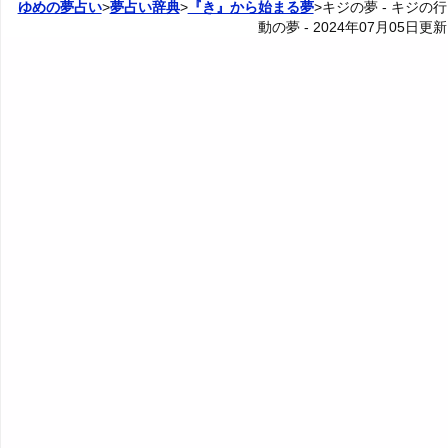
ゆめの夢占い
>
夢占い辞典
>
『き』から始まる夢
>キジの夢 - キジの行
4. キジが颯爽と飛び立つ夢 - 積極的な姿勢
動の夢 -
2024年07月05日
更新
30. キジにくちばしで襲われる夢・キジにくちばしで攻
4P: キジとの関係の夢
カテゴリー別夢占い
撃される夢 - 言葉による攻撃
5. キジがホバリングする夢 - 順風満帆
夢占い辞典
31. キジに爪で引っ掻かれる夢 - 攻撃や裏切り
6. キジが獲物を捕まえる夢 - 目標達成意欲
『あ・い』の夢
人気の夢占い
32. キジにレイプされる夢 - 性に対する脅威
7. キジが自分に留まる夢 - 駆使や達成
『う～お』の夢
33. キジにいじめられる夢 - 自己肯定感の喪失
8. キジが浮気する夢 - 倫理観や信頼の重要性
『か』から始まる夢
34. キジに追いかけられる夢 - 脅威や駆り立てられる感
9. キジがキスする夢 - 愛情表現や口を塞ぐこと
情
『き』から始まる夢
10. キジが怒る夢 - 自己防衛やストレス解消
35. キジに刺される夢 - 攻撃や愛情を受けること
・・・
11. キジが戦う夢 - 心の葛藤
36. キジに銃で撃たれる夢 - 葛藤を克服して再出発
記憶喪失の夢・認知症の夢の夢占い
12. キジが自殺する夢 - 再出発
37. キジに噛まれる夢 - 悪影響や好影響
機械の夢・ロボットの夢・AIの夢の夢占い
13. キジが泣く夢 - 心の解放
38. キジに告白される夢 - 自己顕示欲や承認欲求
着替える夢の夢占い
14. キジが喧嘩する夢 - 焦燥感やストレス
39. キジにプロポーズされる夢 - 結婚願望と責任
気球の夢の夢占い
15. キジが噛む夢 - 意欲や影響力
40. キジに殺される夢 - 人生が終わる恐怖