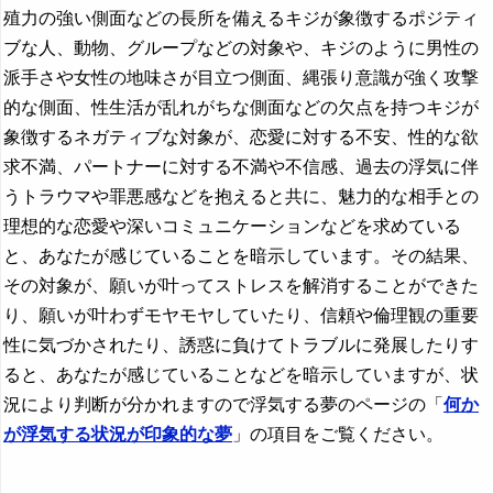
殖力の強い側面などの長所を備えるキジが象徴するポジティ
ブな人、動物、グループなどの対象や、キジのように男性の
派手さや女性の地味さが目立つ側面、縄張り意識が強く攻撃
的な側面、性生活が乱れがちな側面などの欠点を持つキジが
象徴するネガティブな対象が、恋愛に対する不安、性的な欲
求不満、パートナーに対する不満や不信感、過去の浮気に伴
うトラウマや罪悪感などを抱えると共に、魅力的な相手との
理想的な恋愛や深いコミュニケーションなどを求めている
と、あなたが感じていることを暗示しています。その結果、
その対象が、願いが叶ってストレスを解消することができた
り、願いが叶わずモヤモヤしていたり、信頼や倫理観の重要
性に気づかされたり、誘惑に負けてトラブルに発展したりす
ると、あなたが感じていることなどを暗示していますが、状
況により判断が分かれますので浮気する夢のページの「
何か
が浮気する状況が印象的な夢
」の項目をご覧ください。