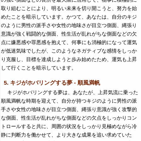
取り組むことにより、明るい未来を切り開こうと、努力を始
めたことを暗示しています。かつて、あなたは、自分のキジ
のように男性の派手さや女性の地味さが目立つ側面、縄張り
意識が強く戦闘的な側面、性生活が乱れがちな側面などの欠
点に嫌悪感や罪悪感を抱えて、何事にも消極的になって運気
が低迷気味でしたが、このようなネガティブな感情をしっか
り克服し、目標を達成しようと歩み始めたため、運気も上昇
して行くことを暗示しています。
5. キジがホバリングする夢 - 順風満帆
キジがホバリングする夢は、あなたが、上昇気流に乗った
順風満帆な時期を迎えて、自分が持つキジのように男性の派
手さや女性の地味さが目立つ側面、縄張り意識が強く攻撃的
な側面、性生活が乱れがちな側面などの欠点をしっかりコン
トロールすると共に、周囲の状況をしっかり見極めながら冷
静に判断力を働かせて、より大きな成果を追い求めていた