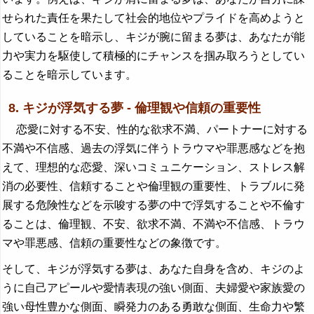
せられた責任を果たして社会的地位やプライドを高めようと
していることを暗示し、キジが腕に留まる夢は、あなたが能
力や実力を駆使して積極的にチャンスを掴み取ろうとしてい
ることを暗示しています。
8. キジが浮気する夢 - 倫理観や信頼の重要性
恋愛に対する不安、性的な欲求不満、パートナーに対する
不満や不信感、過去の浮気に伴うトラウマや罪悪感などを抱
えて、理想的な恋愛、深いコミュニケーション、ストレス解
消の必要性、信頼することや倫理観の重要性、トラブルに発
展する危険性などを示唆する夢の中で浮気することや不倫す
ることは、倫理観、不安、欲求不満、不満や不信感、トラウ
マや罪悪感、信頼の重要性などの象徴です。
そして、キジが浮気する夢は、あなた自身を含め、キジのよ
うに自己アピールや愛情表現の強い側面、夫婦愛や家族愛の
強い母性豊かな側面、瞬発力のある勇敢な側面、生命力や繁