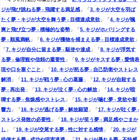
ジが飛び跳ねる夢 - 飛躍する満足感
」「
3. キジが大空を羽ば
たく夢・キジが大空を舞う夢 - 目標達成意欲
」「
4. キジが颯
爽と飛び立つ夢 - 積極的な姿勢
」「
5. キジがホバリングする
夢 - 順風満帆
」「
6. キジが獲物を捕まえる夢 - 目標達成意欲
」
「
7. キジが自分に留まる夢 - 駆使や達成
」「
8. キジが浮気す
る夢 - 倫理観や信頼の重要性
」「
9. キジがキスする夢 - 愛情表
現や口を塞ぐこと
」「
10. キジが怒る夢 - 自己防衛やストレス
解消
」「
11. キジが戦う夢 - 心の葛藤
」「
12. キジが自殺する
夢 - 再出発
」「
13. キジが泣く夢 - 心の解放
」「
14. キジが喧
嘩する夢 - 焦燥感やストレス
」「
15. キジが噛む夢 - 意欲や影
響力
」「
16. キジが逃げる夢 - 解放願望
」「
17. キジが吐く夢 -
ストレス発散の必要性
」「
18. キジが笑う夢 - 満足感やごまか
し
」「
19. キジが交尾する夢 - 性に対する感情
」「
20. キジが
排便する夢 - 成功や現実逃避
」「
21. キジが暴れる夢 - 不快感