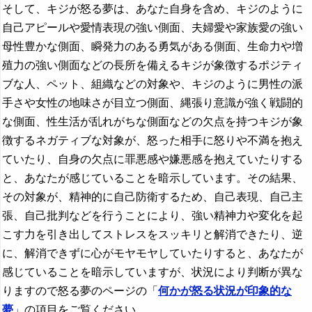
そして、キジが怒る夢は、あなた自身を含め、キジのように
自己アピールや愛情表現の強い側面、夫婦愛や家族愛の強い
母性豊かな側面、瞬発力のある勇気がある側面、生命力や増
殖力の強い側面などの長所を備えるキジが象徴するポジティ
ブな人、ペット、組織などの対象や、キジのように男性の派
手さや女性の地味さが目立つ側面、縄張り意識が強く戦闘的
な側面、性生活が乱れがちな側面などの欠点を持つキジが象
徴するネガティブな対象が、怒った相手に怒りや不満を抱え
ていたり、自身の欠点に罪悪感や嫌悪感を抱えていたりする
と、あなたが感じていることを暗示しています。その結果、
その対象が、精神的に自己防衛するため、自己表現、自己主
張、自己批判などを行うことにより、強い精神力や変化を起
こす力を引き出してストレスをスッキリと解消できたり、逆
に、解消できずに心がモヤモヤしていたりすると、あなたが
感じていることを暗示していますが、状況により判断が異な
りますので怒る夢のページの「
何かが怒る状況が印象的な
夢
」の項目をご覧ください。