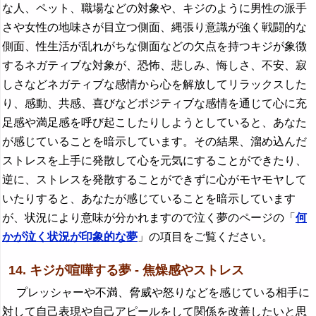
な人、ペット、職場などの対象や、キジのように男性の派手
さや女性の地味さが目立つ側面、縄張り意識が強く戦闘的な
側面、性生活が乱れがちな側面などの欠点を持つキジが象徴
するネガティブな対象が、恐怖、悲しみ、悔しさ、不安、寂
しさなどネガティブな感情から心を解放してリラックスした
り、感動、共感、喜びなどポジティブな感情を通じて心に充
足感や満足感を呼び起こしたりしようとしていると、あなた
が感じていることを暗示しています。その結果、溜め込んだ
ストレスを上手に発散して心を元気にすることができたり、
逆に、ストレスを発散することができずに心がモヤモヤして
いたりすると、あなたが感じていることを暗示しています
が、状況により意味が分かれますので泣く夢のページの「
何
かが泣く状況が印象的な夢
」の項目をご覧ください。
14. キジが喧嘩する夢 - 焦燥感やストレス
プレッシャーや不満、脅威や怒りなどを感じている相手に
対して自己表現や自己アピールをして関係を改善したいと思