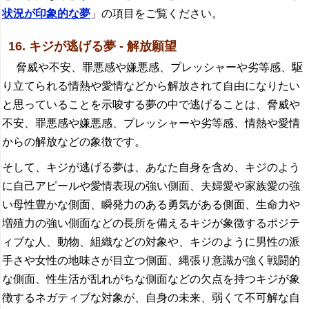
状況が印象的な夢
」の項目をご覧ください。
16. キジが逃げる夢 - 解放願望
脅威や不安、罪悪感や嫌悪感、プレッシャーや劣等感、駆
り立てられる情熱や愛情などから解放されて自由になりたい
と思っていることを示唆する夢の中で逃げることは、脅威や
不安、罪悪感や嫌悪感、プレッシャーや劣等感、情熱や愛情
からの解放などの象徴です。
そして、キジが逃げる夢は、あなた自身を含め、キジのよう
に自己アピールや愛情表現の強い側面、夫婦愛や家族愛の強
い母性豊かな側面、瞬発力のある勇気がある側面、生命力や
増殖力の強い側面などの長所を備えるキジが象徴するポジテ
ィブな人、動物、組織などの対象や、キジのように男性の派
手さや女性の地味さが目立つ側面、縄張り意識が強く戦闘的
な側面、性生活が乱れがちな側面などの欠点を持つキジが象
徴するネガティブな対象が、自身の未来、弱くて不可解な自