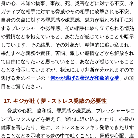
身の心、未知の物事、事故、死、災害などに対する不安、ネ
ガティブな相手に対する脅威やその相手に攻撃される不安、
自身の欠点に対する罪悪感や嫌悪感、魅力が溢れる相手に対
するプレッシャーや劣等感、その相手に駆り立てられる情熱
や愛情などを抱えていると、あなたが感じていることを暗示
しています。その結果、その対象が、精神的に追い込まれ、
果たすべき義務や責任、苦悩、激しい感情などから解放され
て自由になりたいと思っていると、あなたが感じていること
などを暗示していますが、状況により判断が分かれますので
逃げる夢のページの「
何かが逃げる状況が印象的な夢
」の項
目をご覧ください。
17. キジが吐く夢 - ストレス発散の必要性
脅威や心配、違和感、罪悪感や嫌悪感、プレッシャーやコ
ンプレックスなどを抱えて、窮地に追い込まれたり、心身の
健康を害したり、逆に、ストレスをスッキリ発散できたりす
ることなどを示唆する夢の中で吐くことは、脅威や心配、違