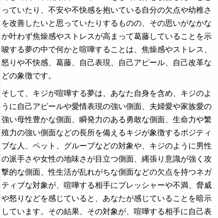
っていたり、不安や不快感を抱いている自分の欠点や幼稚さ
を改善したいと思っていたりするものの、その思いがなかな
か叶わず焦燥感やストレスが高まって葛藤していることを示
唆する夢の中で何かと喧嘩することは、焦燥感やストレス、
怒りや不快感、葛藤、自己表現、自己アピール、自己改革な
どの象徴です。
そして、キジが喧嘩する夢は、あなた自身を含め、キジのよ
うに自己アピールや愛情表現の強い側面、夫婦愛や家族愛の
強い母性豊かな側面、瞬発力のある勇敢な側面、生命力や繁
殖力の強い側面などの長所を備えるキジが象徴するポジティ
ブな人、ペット、グループなどの対象や、キジのように男性
の派手さや女性の地味さが目立つ側面、縄張り意識が強く攻
撃的な側面、性生活が乱れがちな側面などの欠点を持つネガ
ティブな対象が、喧嘩する相手にプレッシャーや不満、脅威
や怒りなどを感じていると、あなたが感じていることを暗示
しています。その結果、その対象が、喧嘩する相手に自己表