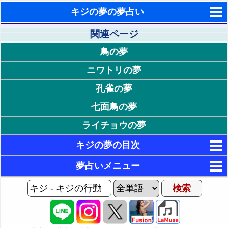
キジの夢の夢占い
東洋・西洋占星術
関連ページ
鳥の夢
ホラリー占星術
ニワトリの夢
手相占いで未来診断
孔雀の夢
タロットカードで無料占い
七面鳥の夢
命名の姓名判断
ライチョウの夢
飛星派風水で住宅開運
キジの夢の目次
男と女の心理学と心理テスト
1. キジの行動が印象的な夢
夢占いメニュー
27. 自分へのキジの行動が印象的な夢
2. キジがジャンプする夢・キジが飛び跳ねる夢 - 飛躍
AIゆめの夢占いチャット
する満足感
1P: キジの夢Home
28. キジに怒られる夢 - 力を借りて成長
夢の世界
3. キジが大空を羽ばたく夢・キジが大空を舞う夢 - 目
標達成意欲
29. キジに襲われる夢 - 脅威やプレッシャー
2P: 感情やキジの状況の夢
夢占い掲示板