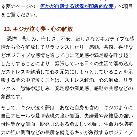
る夢のページの「
何かが自殺する状況が印象的な夢
」の項目
をご覧ください。
13. キジが泣く夢 - 心の解放
恐怖、悲しみ、悔しさ、不安、寂しさなどネガティブな感
情から心を解放してリラックスしたり、感動、共感、喜びな
どポジティブな感情を通じて心に充足感や満足感を呼び起こ
したりすることにより、緊張している日々の生活で溜め込ん
だストレスを解消して心を元気にしようとしていることを示
唆する夢の中で泣くことは、ストレス解消、心の解放、リラ
ックス、恐怖や悲しみ、充足感や満足感、感動や共感などの
象徴です。
そして、キジが泣く夢は、あなた自身を含め、キジのように
自己アピールや愛情表現の強い側面、夫婦愛や家族愛の強い
母性豊かな側面、瞬発力のある勇ましい側面、生命力や増殖
力の強い側面などの長所を備えるキジが象徴するポジティブ