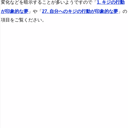
『な行』の夢
変化などを暗示することが多いようですので「
1. キジの行動
52. キジに助けられる夢 - 判断ミスの可能性
が印象的な夢
」や「
27. 自分へのキジの行動が印象的な夢
」の
『は』から始まる夢
53. キジに尿をかけられる夢 - 関係の発展やストーカー
行為
項目をご覧ください。
『ひ』から始まる夢
54. キジに糞をかけられる夢 - 金運上昇や不快感
『ふ～ほ』の夢
『ま行』の夢
『や行』の夢
『ら行』の夢
『わ行』の夢