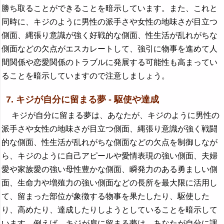
勝ち取ることができることを暗示しています。また、これと
同時に、キジのように男性の派手さや女性の地味さが目立つ
側面、縄張り意識が強く好戦的な側面、性生活が乱れがちな
側面などの欠点がエスカレートして、強引に物事を進めて人
間関係や恋愛関係のトラブルに発展する可能性も高まってい
ることを暗示していますので注意しましょう。
7. キジが自分に留まる夢 - 駆使や達成
キジが自分に留まる夢は、あなたが、キジのように男性の
派手さや女性の地味さが目立つ側面、縄張り意識が強く戦闘
的な側面、性生活が乱れがちな側面などの欠点を制御しなが
ら、キジのように自己アピールや愛情表現の強い側面、夫婦
愛や家族愛の強い母性豊かな側面、瞬発力のある勇ましい側
面、生命力や増殖力の強い側面などの長所を最大限に活用し
て、留まった部位が象徴する物事を果たしたり、駆使した
り、高めたり、達成したりしようとしていることを暗示して
います。例えば、キジが肩に留まる夢は、あなたが自分に課