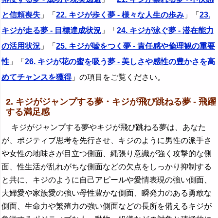
と信頼喪失
」「
22. キジが歩く夢 - 様々な人生の歩み
」「
23.
キジが走る夢 - 目標達成状況
」「
24. キジが泳ぐ夢 - 潜在能力
の活用状況
」「
25. キジが嘘をつく夢 - 責任感や倫理観の重要
性
」「
26. キジが花の蜜を吸う夢 - 美しさや感性の豊かさを高
めてチャンスを獲得
」の項目をご覧ください。
2. キジがジャンプする夢・キジが飛び跳ねる夢 - 飛躍
する満足感
キジがジャンプする夢やキジが飛び跳ねる夢は、あなた
が、ポジティブ思考を先行させ、キジのように男性の派手さ
や女性の地味さが目立つ側面、縄張り意識が強く攻撃的な側
面、性生活が乱れがちな側面などの欠点をしっかり抑制する
と共に、キジのように自己アピールや愛情表現の強い側面、
夫婦愛や家族愛の強い母性豊かな側面、瞬発力のある勇敢な
側面、生命力や繁殖力の強い側面などの長所を備えるキジが