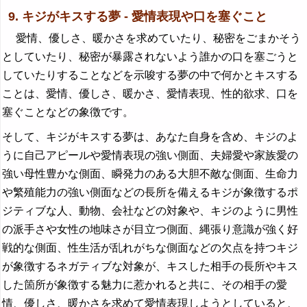
9. キジがキスする夢 - 愛情表現や口を塞ぐこと
愛情、優しさ、暖かさを求めていたり、秘密をごまかそう
としていたり、秘密が暴露されないよう誰かの口を塞ごうと
していたりすることなどを示唆する夢の中で何かとキスする
ことは、愛情、優しさ、暖かさ、愛情表現、性的欲求、口を
塞ぐことなどの象徴です。
そして、キジがキスする夢は、あなた自身を含め、キジのよ
うに自己アピールや愛情表現の強い側面、夫婦愛や家族愛の
強い母性豊かな側面、瞬発力のある大胆不敵な側面、生命力
や繁殖能力の強い側面などの長所を備えるキジが象徴するポ
ジティブな人、動物、会社などの対象や、キジのように男性
の派手さや女性の地味さが目立つ側面、縄張り意識が強く好
戦的な側面、性生活が乱れがちな側面などの欠点を持つキジ
が象徴するネガティブな対象が、キスした相手の長所やキス
した箇所が象徴する魅力に惹かれると共に、その相手の愛
情、優しさ、暖かさを求めて愛情表現しようとしていると、