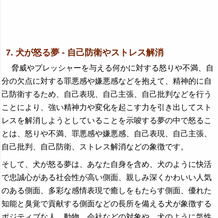
7. 犬が怒る夢 - 自己防衛やストレス解消
脅威やプレッシャーを与える何かに対する怒りや不満、自
分の欠点に対する罪悪感や嫌悪感などを抱えて、精神的に自
己防衛するため、自己表現、自己主張、自己批判などを行う
ことにより、強い精神力や変化を起こす力を引き出してスト
レスを解消しようとしていることを示唆する夢の中で怒るこ
とは、怒りや不満、罪悪感や嫌悪感、自己表現、自己主張、
自己批判、自己防衛、ストレス解消などの象徴です。
そして、犬が怒る夢は、あなた自身を含め、犬のように快活
で忠誠心がある社会性が高い側面、親しみ深くかわいい人気
のある側面、多彩な感情表現で癒しをもたらす側面、優れた
知能と臭覚で貢献する側面などの長所を備える犬が象徴する
ポジティブな人、動物、会社などの対象や、犬のように気性