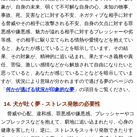
象が、自身の未来、弱くて不可解な自身の心、未知の物事、
事故、死、災害などに対する不安、ネガティブな相手に対す
る脅威やその相手に攻撃される不安、自身の欠点に対する罪
悪感や嫌悪感、魅力が溢れる相手に対するプレッシャーや劣
等感、その相手に駆り立てられる情熱や愛情などを抱えてい
ると、あなたが感じていることを暗示しています。その結
果、その対象が、精神的に追い込まれ、果たすべき義務や責
任、苦悩、激しい感情などから解放されて自由になりたいと
思っていると、あなたが感じていることなどを暗示していま
すが、状況により意味が分かれますので逃げる夢のページの
「
何かが逃げる状況が印象的な夢
」の項目をご覧ください。
14. 犬が吐く夢 - ストレス発散の必要性
脅威や心配、違和感、罪悪感や嫌悪感、プレッシャーやコ
ンプレックスなどを抱えて、窮地に追い込まれたり、心身の
健康を害したり、逆に、ストレスをスッキリ発散できたりす