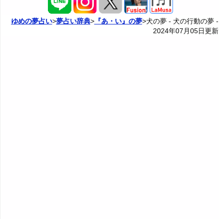
3. 犬が飛ぶ夢 - 目指す目標や自由
27. 犬に襲われる夢 - 脅威やプレッシャー
2P: 感情や犬の状況の夢
夢占い掲示板
4. 犬が獲物を捕まえる夢 - 目標達成意欲
ゆめの夢占い
>
夢占い辞典
>
『あ・い』の夢
>犬の夢 - 犬の行動の夢 -
2024年07月05日
更新
28. 犬にレイプされる夢 - 性に対する脅威
4P: 犬との関係の夢
カテゴリー別夢占い
5. 犬が浮気する夢 - 倫理観や信頼の重要性
29. 犬にいじめられる夢 - 自己肯定感の喪失
夢占い辞典
6. 犬がキスする夢 - 愛情表現や口を塞ぐこと
30. 犬に追いかけられる夢 - 脅威や駆り立てられる感情
『あ・い』の夢
人気の夢占い
7. 犬が怒る夢 - 自己防衛やストレス解消
31. 犬に刺される夢 - 攻撃や愛情を受けること
・・・
8. 犬が戦う夢 - 心の葛藤
32. 犬に銃で撃たれる夢 - 葛藤を克服して再出発
井戸の夢の夢占い
9. 犬が自殺する夢 - 再出発
33. 犬に噛まれる夢 - 悪影響や好影響
田舎の夢の夢占い
10. 犬が泣く夢 - 心の解放
34. 犬に告白される夢 - 自己顕示欲や承認欲求
犬の夢の夢占い
11. 犬が喧嘩する夢 - 焦燥感やストレス
35. 犬にプロポーズされる夢 - 結婚願望と責任
イノシシの夢の夢占い
12. 犬が噛む夢 - 意欲や影響力
36. 犬に殺される夢 - 人生が終わる恐怖
祈る夢の夢占い
13. 犬が逃げる夢 - 解放願望
37. 犬に殺されそうになる夢 - 再出発できないジレンマ
・・・
14. 犬が吐く夢 - ストレス発散の必要性
『う～お』の夢
38. 犬にキスされる夢 - 愛情表現や口を塞がれること