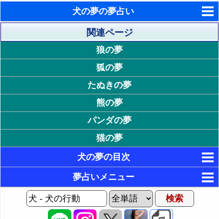
犬の夢の夢占い
東洋・西洋占星術
関連ページ
狼の夢
ホラリー占星術
狐の夢
手相占いで未来診断
たぬきの夢
タロットカードで無料占い
熊の夢
命名の姓名判断
パンダの夢
飛星派風水で住宅開運
猫の夢
男と女の心理学と心理テスト
犬の夢の目次
1. 犬の行動が印象的な夢
夢占いメニュー
25. 自分への犬の行動が印象的な夢
2. 犬がジャンプする夢・犬が飛び跳ねる夢 - 飛躍する
AIゆめの夢占いチャット
満足感
1P: 犬の夢Home
26. 犬に怒られる夢 - 力を借りて成長
夢の世界