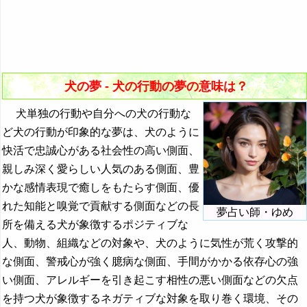
15. 犬が笑う夢 - 満足感やごまかし
『か』から始まる夢
39. 犬に逃げられる夢 - 別れやチャンス喪失
16. 犬が交尾する夢 - 性に対する感情
『き』から始まる夢
40. 犬に騙される夢 - 欺かれることや驚かされること
17. 犬が排便する夢 - 成功や現実逃避
『く・け』の夢
41. 犬に嘘をつかれる夢 - 責任感や倫理観の重要性
犬の夢 - 犬の行動の夢の意味は？
18. 犬が暴れる夢 - 不快感と信頼喪失
『こ』から始まる夢
42. 犬に浮気される夢 - 不信感や不安
19. 犬が歩く夢 - 様々な人生の歩み
犬単独の行動や自分への犬の行動な
『さ』から始まる夢
43. 犬に無視される夢 - 自己表現不足や不安
ど犬の行動が印象的な夢は、犬のように
20. 犬が走る夢 - 目標達成状況
快活で忠誠心がある社会性の高い側面、
『し』から始まる夢
44. 犬に食べられる夢 - 脅威と現実逃避
21. 犬が泳ぐ夢 - 潜在能力の活用状況
親しみ深く愛らしい人気のある側面、豊
『す～そ』の夢
45. 犬に嫉妬される夢 - 独占欲や虚栄心
かな感情表現で癒しをもたらす側面、優
22. 犬が嘘をつく夢 - 責任感や倫理観の重要性
れた知能と嗅覚で貢献する側面などの長
『た・ち』の夢
46. 犬に呪われる夢 - 時間やエネルギーの浪費
夢占い師・ゆめ
23. 犬が尻尾を振る夢 - 忠実と背信
所を備える犬が象徴するポジティブな
『つ～と』の夢
47. 犬に脅される夢 - 精神的負担の増大
人、動物、組織などの対象や、犬のように気性が荒く攻撃的
24. 犬が地面を掘る夢 - 恩恵と不安
『な行』の夢
48. 犬に助けられる夢 - 判断ミスの可能性
な側面、警戒心が強く臆病な側面、手間がかかる依存心の強
い側面、アレルギーを引き起こす相性の悪い側面などの欠点
『は』から始まる夢
49. 犬に尿をかけられる夢 - 関係の発展やストーカー行
為
を持つ犬が象徴するネガティブな対象を取り巻く環境、その