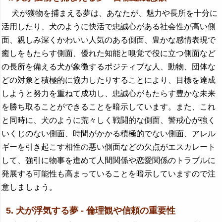
犬が獲物を捕まえる夢は、あなたが、魅力や長所を十分に
活用したり、犬のように快活で忠誠心がある社会性が高い側
面、親しみ深くかわいい人気のある側面、豊かな感情表現で
癒しをもたらす側面、優れた知能と嗅覚で役に立つ側面など
の長所を備える犬が象徴するポジティブな人、動物、団体な
どの対象と積極的に協力したりすることにより、目標を達成
しようと努力を重ねて成功し、忠誠心がもたらす豊かな未来
を勝ち取ることができることを暗示しています。また、これ
と同時に、犬のように荒々しく戦闘的な側面、警戒心が強く
いくじのない側面、時間がかかる積極的でない側面、アレル
ギーを引き起こす相性の悪い側面などの欠点がエスカレート
して、強引に物事を進めて人間関係や恋愛関係のトラブルに
発展する可能性も高まっていることを暗示していますので注
意しましょう。
5. 犬が浮気する夢 - 倫理観や信頼の重要性