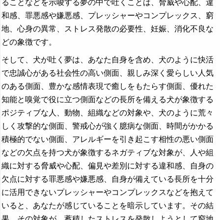
ることなどを示唆する夢の中で吐くことは、脅威や心配、違
和感、罪悪感や嫌悪感、プレッシャーやコンプレックス、窮
地、心身の異常、ストレス発散の必要性、妊娠、消化不良な
どの象徴です。
そして、犬が吐く夢は、あなた自身を含め、犬のように快活
で忠誠心がある社会性の高い側面、親しみ深く愛らしい人気
のある側面、豊かな感情表現で癒しをもたらす側面、優れた
知能と嗅覚で役に立つ側面などの長所を備える犬が象徴する
ポジティブな人、動物、組織などの対象や、犬のように荒々
しく攻撃的な側面、警戒心が強く臆病な側面、時間がかかる
積極的でない側面、アレルギーを引き起こす相性の悪い側面
などの欠点を持つ犬が象徴するネガティブな対象が、人や組
織に対する脅威や心配、偏見や差別に対する違和感、自身の
欠点に対する罪悪感や嫌悪感、自身が備えている長所を十分
に活用できないプレッシャーやコンプレックスなどを抱えて
いると、あなたが感じていることを暗示しています。その結
果、その対象が、蓄積したストレスを発散しようとして窮地