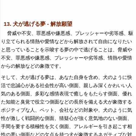
13. 犬が逃げる夢 - 解放願望
脅威や不安、罪悪感や嫌悪感、プレッシャーや劣等感、駆
り立てられる情熱や愛情などから解放されて自由になりたい
と思っていることを示唆する夢の中で逃げることは、脅威や
不安、罪悪感や嫌悪感、プレッシャーや劣等感、情熱や愛情
からの解放などの象徴です。
そして、犬が逃げる夢は、あなた自身を含め、犬のように快
活で忠誠心がある社会性が高い側面、親しみ深くかわいい人
気のある側面、多彩な感情表現で癒しをもたらす側面、優れ
た知能と臭覚で役立つ側面などの長所を備える犬が象徴する
ポジティブな人、ペット、会社などの対象や、犬のように気
性が激しく戦闘的な側面、猜疑心が強く意気地のない側面、
手間を要する積極性を欠く側面、アレルギーを引き起こす相
性の悪い側面などの欠点を持つ犬が象徴するネガティブな対