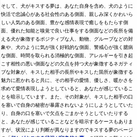
そして、犬がキスする夢は、あなた自身を含め、犬のように
快活で忠誠心がある社会性のある側面、親しみ深くかわいら
しい人気のある側面、豊かな感情表現で癒しをもたらす側
面、優れた知能と嗅覚で良い仕事をする側面などの長所を備
える犬が象徴するポジティブな人、動物、グループなどの対
象や、犬のように気が強く好戦的な側面、警戒心が強く臆病
な側面、時間を取られる消極的な側面、アレルギーを引き起
こす相性の悪い側面などの欠点を持つ犬が象徴するネガティ
ブな対象が、キスした相手の長所やキスした箇所が象徴する
魅力に惹かれると共に、その相手の愛情、優しさ、暖かさを
求めて愛情表現しようとしていると、あなたが感じているこ
とを暗示しています。また、その対象が、キスした相手の口
を塞いで自身の秘密が暴露されないようにしようとしていた
り、自身の口を塞いで欠点をごまかそうとしていたりする
と、あなたが感じていることなどを暗示するケースもありま
すが、状況により判断が異なりますのでキスする夢のページ