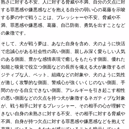
熟さに対する不安、人に対する脅威や不満、自分の欠点に対
する罪悪感や嫌悪感などを抱える自分の弱い心の葛藤を示唆
する夢の中で戦うことは、プレッシャーや不安、脅威や不
満、罪悪感や嫌悪感、葛藤、自己防衛、勇気を出すことなど
の象徴です。
そして、犬が戦う夢は、あなた自身を含め、犬のように快活
で忠誠心がある社会性の高い側面、親しみ深く愛らしい人気
のある側面、豊かな感情表現で癒しをもたらす側面、優れた
知能と嗅覚で役立つ側面などの長所を備える犬が象徴するポ
ジティブな人、ペット、組織などの対象や、犬のように気性
が激しく攻撃的な側面、警戒心が強くいくじのない側面、手
間のかかる自立できない側面、アレルギーを引き起こす相性
の悪い側面などの欠点を持つ犬が象徴するネガティブな対象
が、戦う相手に対するプレッシャー、その相手の心が理解で
きない自身の未熟さに対する不安、その相手に対する脅威や
不満、自身が持つ欠点に対する罪悪感や嫌悪感などを抱えて