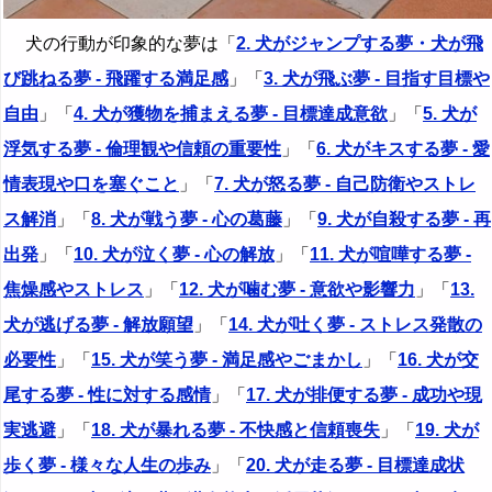
犬の行動が印象的な夢は「
2. 犬がジャンプする夢・犬が飛
び跳ねる夢 - 飛躍する満足感
」「
3. 犬が飛ぶ夢 - 目指す目標や
自由
」「
4. 犬が獲物を捕まえる夢 - 目標達成意欲
」「
5. 犬が
浮気する夢 - 倫理観や信頼の重要性
」「
6. 犬がキスする夢 - 愛
情表現や口を塞ぐこと
」「
7. 犬が怒る夢 - 自己防衛やストレ
ス解消
」「
8. 犬が戦う夢 - 心の葛藤
」「
9. 犬が自殺する夢 - 再
出発
」「
10. 犬が泣く夢 - 心の解放
」「
11. 犬が喧嘩する夢 -
焦燥感やストレス
」「
12. 犬が噛む夢 - 意欲や影響力
」「
13.
犬が逃げる夢 - 解放願望
」「
14. 犬が吐く夢 - ストレス発散の
必要性
」「
15. 犬が笑う夢 - 満足感やごまかし
」「
16. 犬が交
尾する夢 - 性に対する感情
」「
17. 犬が排便する夢 - 成功や現
実逃避
」「
18. 犬が暴れる夢 - 不快感と信頼喪失
」「
19. 犬が
歩く夢 - 様々な人生の歩み
」「
20. 犬が走る夢 - 目標達成状