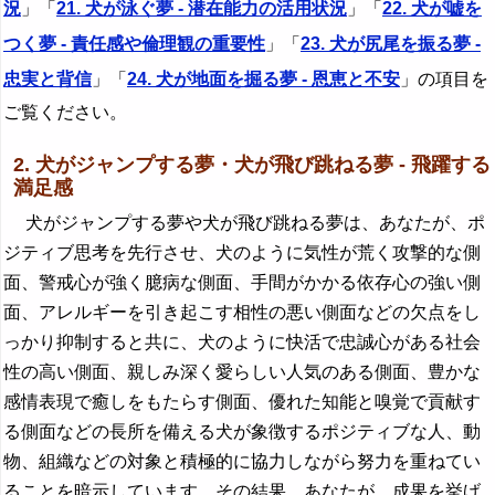
況
」「
21. 犬が泳ぐ夢 - 潜在能力の活用状況
」「
22. 犬が嘘を
つく夢 - 責任感や倫理観の重要性
」「
23. 犬が尻尾を振る夢 -
忠実と背信
」「
24. 犬が地面を掘る夢 - 恩恵と不安
」の項目を
ご覧ください。
2. 犬がジャンプする夢・犬が飛び跳ねる夢 - 飛躍する
満足感
犬がジャンプする夢や犬が飛び跳ねる夢は、あなたが、ポ
ジティブ思考を先行させ、犬のように気性が荒く攻撃的な側
面、警戒心が強く臆病な側面、手間がかかる依存心の強い側
面、アレルギーを引き起こす相性の悪い側面などの欠点をし
っかり抑制すると共に、犬のように快活で忠誠心がある社会
性の高い側面、親しみ深く愛らしい人気のある側面、豊かな
感情表現で癒しをもたらす側面、優れた知能と嗅覚で貢献す
る側面などの長所を備える犬が象徴するポジティブな人、動
物、組織などの対象と積極的に協力しながら努力を重ねてい
ることを暗示しています。その結果、あなたが、成果を挙げ