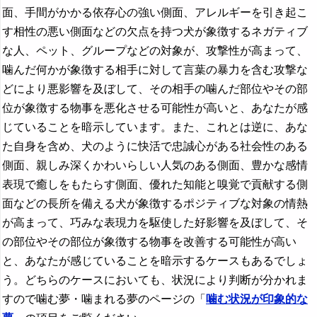
面、手間がかかる依存心の強い側面、アレルギーを引き起こ
す相性の悪い側面などの欠点を持つ犬が象徴するネガティブ
な人、ペット、グループなどの対象が、攻撃性が高まって、
噛んだ何かが象徴する相手に対して言葉の暴力を含む攻撃な
どにより悪影響を及ぼして、その相手の噛んだ部位やその部
位が象徴する物事を悪化させる可能性が高いと、あなたが感
じていることを暗示しています。また、これとは逆に、あな
た自身を含め、犬のように快活で忠誠心がある社会性のある
側面、親しみ深くかわいらしい人気のある側面、豊かな感情
表現で癒しをもたらす側面、優れた知能と嗅覚で貢献する側
面などの長所を備える犬が象徴するポジティブな対象の情熱
が高まって、巧みな表現力を駆使した好影響を及ぼして、そ
の部位やその部位が象徴する物事を改善する可能性が高い
と、あなたが感じていることを暗示するケースもあるでしょ
う。どちらのケースにおいても、状況により判断が分かれま
すので噛む夢・噛まれる夢のページの「
噛む状況が印象的な