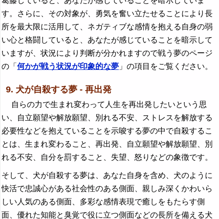
葛藤していると、あなたが感じていることを暗示していま
す。さらに、その対象が、勇気を奮い立たせることにより長
所を最大限に活用して、ネガティブな感情を抱える自身の弱
い心と格闘していると、あなたが感じていることを暗示して
いますが、状況により判断が分かれますので戦う夢のページ
の「
何かが戦う状況が印象的な夢
」の項目をご覧ください。
9. 犬が自殺する夢 - 再出発
自らの力で生まれ変わって人生を再出発したいという思
い、自立願望や解放願望、別れる不安、ストレスを解放する
必要性などを抱えていることを示唆する夢の中で自殺するこ
とは、生まれ変わること、再出発、自立願望や解放願望、別
れる不安、自分を罰すること、失望、怒りなどの象徴です。
そして、犬が自殺する夢は、あなた自身を含め、犬のように
快活で忠誠心がある社会性のある側面、親しみ深くかわいら
しい人気のある側面、多彩な感情表現で癒しをもたらす側
面、優れた知能と臭覚で役に立つ側面などの長所を備える犬