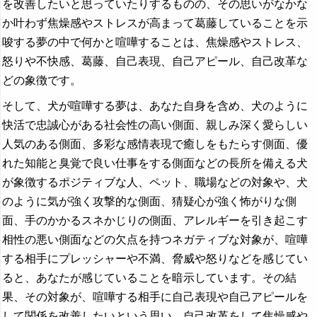
を改善したいと思っていたりするものの、その思いがなかな
か叶わず焦燥感やストレスが高まって葛藤していることを示
唆する夢の中で何かと喧嘩することは、焦燥感やストレス、
怒りや不快感、葛藤、自己表現、自己アピール、自己改革な
どの象徴です。
そして、犬が喧嘩する夢は、あなた自身を含め、犬のように
快活で忠誠心がある社会性の高い側面、親しみ深く愛らしい
人気のある側面、多彩な感情表現で癒しをもたらす側面、優
れた知能と臭覚で良い仕事をする側面などの長所を備える犬
が象徴するポジティブな人、ペット、職場などの対象や、犬
のように気が強く攻撃的な側面、猜疑心が強く怖がりな側
面、手のかかるスネかじりの側面、アレルギーを引き起こす
相性の悪い側面などの欠点を持つネガティブな対象が、喧嘩
する相手にプレッシャーや不満、脅威や怒りなどを感じてい
ると、あなたが感じていることを暗示しています。その結
果、その対象が、喧嘩する相手に自己表現や自己アピールを
して関係を改善したいという思い、自己改革をして焦燥感や