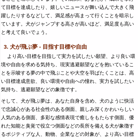
て目標を達成したり、嬉しいニュースが舞い込んで大きく飛
躍したりするなどして、満足感が高まって行くことを暗示し
ています。犬がジャンプする高さが高いほど、満足度も高い
と考えて良いでょう。
3. 犬が飛ぶ夢 - 目指す目標や自由
より高い目標を目指して実力を試したい願望、より良い環
境や自由を求める気持ち、現実逃避願望などを抱いているこ
とを示唆する夢の中で飛ぶことや大空を羽ばたくことは、高
い目標達成意欲、良い環境や自由への憧れ、実力を試したい
気持ち、逃避願望などの象徴です。
そして、犬が飛ぶ夢は、あなた自身を含め、犬のように快活
で忠誠心がある社会性のある側面、親しみ深くかわいらしい
人気のある側面、多彩な感情表現で癒しをもたらす側面、優
れた知能と臭覚で役立つ側面などの長所を備える犬が象徴す
るポジティブな人、動物、企業などの対象が、より高い目標