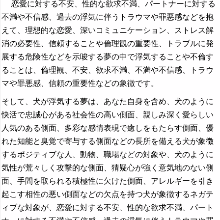
恋愛に対する不安、性的な欲求不満、パートナーに対する
不満や不信感、過去の浮気に伴うトラウマや罪悪感などを抱
えて、理想的な恋愛、深いコミュニケーション、ストレス解
消の必要性、信頼することや倫理観の重要性、トラブルに発
展する危険性などを示唆する夢の中で浮気することや不倫す
ることは、倫理観、不安、欲求不満、不満や不信感、トラウ
マや罪悪感、信頼の重要性などの象徴です。
そして、犬が浮気する夢は、あなた自身を含め、犬のように
快活で忠誠心がある社会性の高い側面、親しみ深く愛らしい
人気のある側面、多彩な感情表現で癒しをもたらす側面、優
れた知能と臭覚で寄与する側面などの長所を備える犬が象徴
するポジティブな人、動物、職場などの対象や、犬のように
気性が荒々しく攻撃的な側面、猜疑心が強く意気地のない側
面、手間を取られる積極性に欠けた側面、アレルギーを引き
起こす相性の悪い側面などの欠点を持つ犬が象徴するネガテ
ィブな対象が、恋愛に対する不安、性的な欲求不満、パート