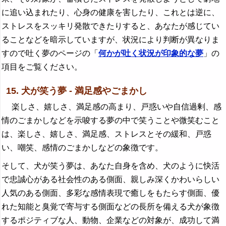
に追い込まれたり、心身の健康を害したり、これとは逆に、
ストレスをスッキリ発散できたりすると、あなたが感じてい
ることなどを暗示していますが、状況により判断が異なりま
すので吐く夢のページの「
何かが吐く状況が印象的な夢
」の
項目をご覧ください。
15. 犬が笑う夢 - 満足感やごまかし
楽しさ、嬉しさ、満足感の高まり、戸惑いや自信過剰、感
情のごまかしなどを示唆する夢の中で笑うことや微笑むこと
は、楽しさ、嬉しさ、満足感、ストレスとその緩和、戸惑
い、嘲笑、感情のごまかしなどの象徴です。
そして、犬が笑う夢は、あなた自身を含め、犬のように快活
で忠誠心がある社会性のある側面、親しみ深くかわいらしい
人気のある側面、多彩な感情表現で癒しをもたらす側面、優
れた知能と臭覚で寄与する側面などの長所を備える犬が象徴
するポジティブな人、動物、企業などの対象が、成功して満