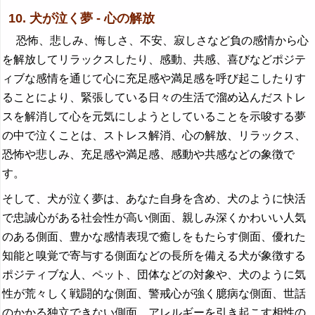
10. 犬が泣く夢 - 心の解放
恐怖、悲しみ、悔しさ、不安、寂しさなど負の感情から心
を解放してリラックスしたり、感動、共感、喜びなどポジテ
ィブな感情を通じて心に充足感や満足感を呼び起こしたりす
ることにより、緊張している日々の生活で溜め込んだストレ
スを解消して心を元気にしようとしていることを示唆する夢
の中で泣くことは、ストレス解消、心の解放、リラックス、
恐怖や悲しみ、充足感や満足感、感動や共感などの象徴で
す。
そして、犬が泣く夢は、あなた自身を含め、犬のように快活
で忠誠心がある社会性が高い側面、親しみ深くかわいい人気
のある側面、豊かな感情表現で癒しをもたらす側面、優れた
知能と嗅覚で寄与する側面などの長所を備える犬が象徴する
ポジティブな人、ペット、団体などの対象や、犬のように気
性が荒々しく戦闘的な側面、警戒心が強く臆病な側面、世話
のかかる独立できない側面、アレルギーを引き起こす相性の