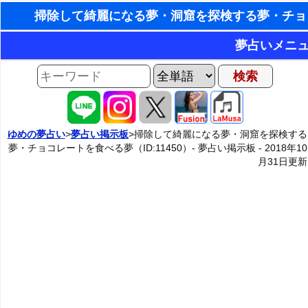
東洋・西洋
夢占いメニ
ホラリー占
AIゆめの夢占いチャット
夢の世界
手相占いで未
夢占い掲示板
タロットカード
ゆめの夢占い
>
夢占い掲示板
>掃除して綺麗になる夢・洞窟を探検する
夢・チョコレートを食べる夢（ID:11450）- 夢占い掲示板 -
2018年10
夢占い掲示板の使用ルール
カテゴリー別夢占い
命名の姓名
月31日
更新
掲示板の入力・編集フォーム
夢占い辞典
飛星派風水で
人気の夢占い
男と女の心理学と