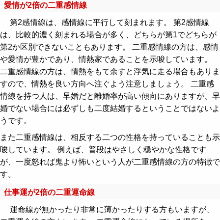
愛情が2倍の二重感情線
第2感情線は、感情線に平行して刻まれます。 第2感情線
は、比較的濃く刻まれる場合が多く、どちらが第1でどちらが
第2か区別できないこともあります。 二重感情線の方は、感情
や愛情が豊かであり、情熱家であることを示唆しています。
二重感情線の方は、情熱をもて余すと浮気に走る場合もありま
すので、情熱を良い方向へ注ぐよう注意しましょう。 二重感
情線を持つ人は、早婚だと離婚率が高い傾向にありますが、早
婚でない場合には必ずしも二度結婚するということではないよ
うです。
また二重感情線は、相反する二つの性格を持っていることも示
唆しています。 例えば、普段はやさしく穏やかな性格です
が、一度怒れば鬼より怖いという人が二重感情線の方の特徴で
す。
仕事運が2倍の二重運命線
運命線が無かったり非常に薄かったりする方もいますが、