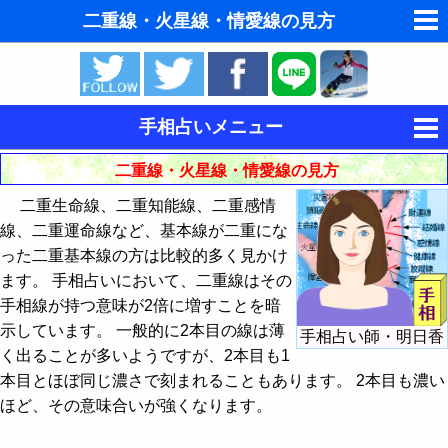
二重線・火星線・情愛線の見方
ゆめの夢占い
人気の夢占い
手相占いメニュー
東洋・西洋占星術
二重線・火星線・情愛線の見方
手相の見方
ホラリー占星術
二重生命線、二重知能線、二重感情
感情の左手と理性の右手
線、二重運命線など、基本線が二重にな
タロットカードで無料占い
った二重基本線の方は比較的多く見かけ
掌丘 - 手のひらの丘の見方
ます。 手相占いにおいて、二重線はその
命名の姓名判断
手相線上の年齢 - 流年法
手相線が持つ意味が2倍に増すことを暗
示しています。 一般的に2本目の線は薄
飛星派風水で住宅開運
手相占い師・明日香
基本線の見方
生命線の流年法
く出ることが多いようですが、2本目も1
男と女の心理学と心理テスト
本目とほぼ同じ濃さで刻まれることもあります。 2本目も濃い
他の主要な手相線の見方
運命線の流年法
生命線の見方
ほど、その意味合いが強くなります。
手相占い
感情線の流年法
知能線（頭脳線）の見方
太陽線の見方