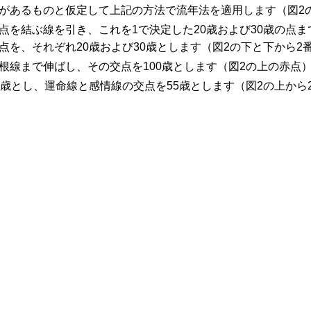
があるものと仮定して上記の方法で流年法を適用します（図2
点を結ぶ線を引き、これを1で決定した20歳および30歳の点ま
点を、それぞれ20歳および30歳とします（図2の下と下から2
根線まで伸ばし、その交点を100歳とします（図2の上の赤点
5歳とし、運命線と感情線の交点を55歳とします（図2の上から