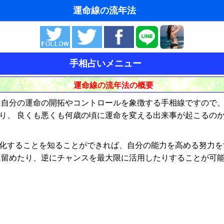
運命線の流年法
ゆめの夢占い
人気の夢占い
手相占いメニュー
東洋・西洋占星術
運命線の流年法の概要
ホラリー占星術
自分の運命の開拓やコントロールを象徴する手相線ですので
り、 良くも悪くも何歳の頃に運命を変える出来事が起こるの
タロットカードで無料占い
方
命名の姓名判断
化することを知ることができれば、自分の能力を高める努力を
に留めたり、逆にチャンスを最大限に活用したりすることが可
飛星派風水で住宅開運
男と女の心理学と心理テスト
方