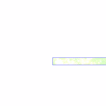
参考文献 & 書籍
恋愛占い
結婚線の流年法
感情線の見方
健康線の見方
金運占い
運命線の見方
結婚線の見方
恋愛の6タイプ
結婚運占い
ますかけ線の見方
恋愛線の見方
エロスな恋愛度を診断
健康運占い
二重線・火星線・情愛
影響線の見方
ルダスな恋愛度を診断
性格診断
財運線の見方
ストルゲな恋愛度を診
向上線の見方
プラグマな恋愛度を診
希望線の見方
マニアな恋愛度を診断
金星帯・ソロモン環・
アガペな恋愛度を診断
フィッシュや特殊紋の
ほくろの見方