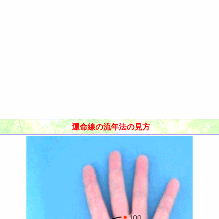
線の見方
断
運命線の流年法の見方
断
土星環
見方