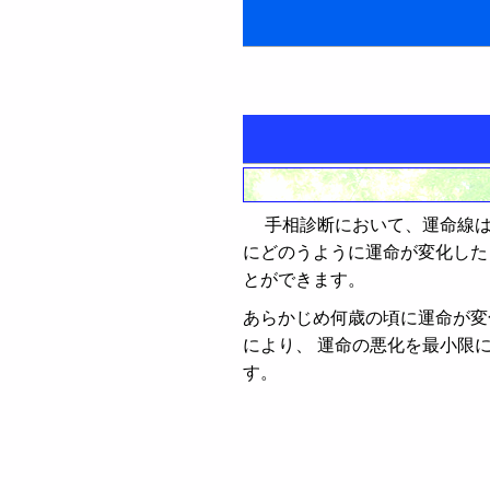
手相の見方
手相診断において、運命線は
感情の左手と理性の右手
にどのうように運命が変化した
とができます。
掌丘 - 手のひらの丘の見
あらかじめ何歳の頃に運命が変
手相線上の年齢 - 流年法
により、 運命の悪化を最小限
す。
基本線の見方
生命線の流年法
他の主要な手相線の見方
運命線の流年法
生命線の見方
手相占い
感情線の流年法
知能線（頭脳線）の見
太陽線の見方