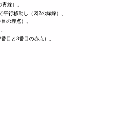
の青線）。
で平行移動し（図2の緑線）、
番目の赤点）。
）。
2番目と3番目の赤点）。