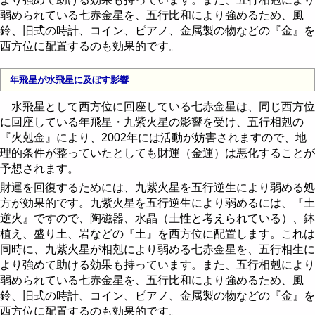
弱められている七赤金星を、五行比和により強めるため、風
鈴、旧式の時計、コイン、ピアノ、金属製の物などの『金』を
西方位に配置するのも効果的です。
年飛星が水飛星に及ぼす影響
水飛星として西方位に回座している七赤金星は、同じ西方位
に回座している年飛星・九紫火星の影響を受け、五行相剋の
『火剋金』により、2002年には活動が妨害されますので、地
理的条件が整っていたとしても財運（金運）は悪化することが
予想されます。
財運を回復するためには、九紫火星を五行逆生により弱める処
方が効果的です。九紫火星を五行逆生により弱めるには、『土
逆火』ですので、陶磁器、水晶（土性と考えられている）、鉢
植え、盛り土、岩などの『土』を西方位に配置します。これは
同時に、九紫火星が相剋により弱める七赤金星を、五行相生に
より強めて助ける効果も持っています。また、五行相剋により
弱められている七赤金星を、五行比和により強めるため、風
鈴、旧式の時計、コイン、ピアノ、金属製の物などの『金』を
西方位に配置するのも効果的です。