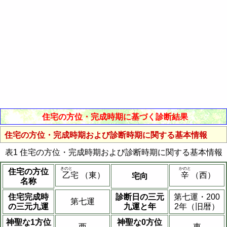
住宅の方位・完成時期に基づく診断結果
住宅の方位・完成時期および診断時期に関する基本情報
表1 住宅の方位・完成時期および診断時期に関する基本情報
きのと
かのと
住宅の方位
乙
宅 （東）
辛
（西）
宅向
名称
住宅完成時
診断日の三元
第七運・200
第七運
の三元九運
九運と年
2年（旧暦）
神聖な1方位
神聖な0方位
西
東