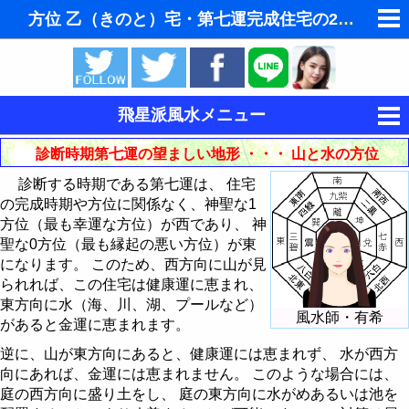
方位 乙（きのと）宅・第七運完成住宅の2002年（
ゆめの夢占い
人気の夢占い
飛星派風水メニュー
東洋・西洋占星術
風水とは
診断時期第七運の望ましい地形 ・・・ 山と水の方位
ホラリー占星術
診断する時期である第七運は、 住宅
風水と家相
の完成時期や方位に関係なく、神聖な1
手相占いで未来診断
方位（最も幸運な方位）が西であり、 神
飛星派風水入門
聖な0方位（最も縁起の悪い方位）が東
タロットカードで無料占い
になります。 このため、西方向に山が見
飛星派風水応用
インテリア・家具・財布を鑑定 - 巒頭風水
られれば、この住宅は健康運に恵まれ、
命名の姓名判断
東方向に水（海、川、湖、プールなど）
風水と色 - ラッキーカラー
住宅の宅向・座山の決め方
理想的な住宅の立地条件
風水師・有希
があると金運に恵まれます。
男と女の心理学と心理テスト
風水都市
住宅の中心の求め方
風水では玄関を重視
風水による2008年の色
逆に、山が東方向にあると、健康運には恵まれず、 水が西方
向にあれば、金運には恵まれません。 このような場合には、
易学から陰陽説 - 八卦とは
宅向・座山の方位を読む
玄関の風水インテリア
風水による2009年の色
風水都市 - 京都
庭の西方向に盛り土をし、 庭の東方向に水がめあるいは池を