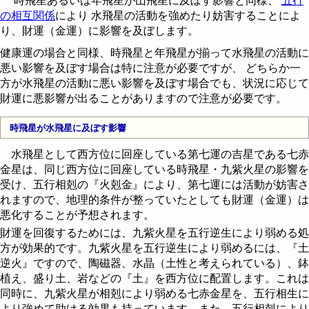
時飛星あるいは年飛星が山飛星に及ぼす影響と同様、
五行
の相互関係
により 水飛星の活動を強めたり妨害することによ
り、財運（金運）に影響を及ぼします。
健康運の場合と同様、時飛星と年飛星が揃って水飛星の活動に
悪い影響を及ぼす場合は特に注意が必要ですが、 どちらか一
方が水飛星の活動に悪い影響を及ぼす場合でも、状況に応じて
財運に悪影響が出ることがありますので注意が必要です。
時飛星が水飛星に及ぼす影響
水飛星として西方位に回座している第七運の吉星である七赤
金星は、同じ西方位に回座している時飛星・九紫火星の影響を
受け、五行相剋の『火剋金』により、第七運には活動が妨害さ
れますので、地理的条件が整っていたとしても財運（金運）は
悪化することが予想されます。
財運を回復するためには、九紫火星を五行逆生により弱める処
方が効果的です。九紫火星を五行逆生により弱めるには、『土
逆火』ですので、陶磁器、水晶（土性と考えられている）、鉢
植え、盛り土、岩などの『土』を西方位に配置します。これは
同時に、九紫火星が相剋により弱める七赤金星を、五行相生に
より強めて助ける効果も持っています。また、五行相剋により