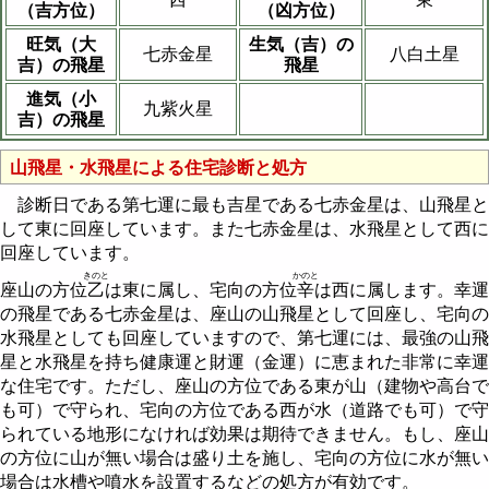
（吉方位）
（凶方位）
旺気（大
生気（吉）の
七赤金星
八白土星
吉）の飛星
飛星
進気（小
九紫火星
吉）の飛星
山飛星・水飛星による住宅診断と処方
診断日である第七運に最も吉星である七赤金星は、山飛星と
して東に回座しています。また七赤金星は、水飛星として西に
回座しています。
きのと
かのと
座山の方位
乙
は東に属し、宅向の方位
辛
は西に属します。幸運
の飛星である七赤金星は、座山の山飛星として回座し、宅向の
水飛星としても回座していますので、第七運には、最強の山飛
星と水飛星を持ち健康運と財運（金運）に恵まれた非常に幸運
な住宅です。ただし、座山の方位である東が山（建物や高台で
も可）で守られ、宅向の方位である西が水（道路でも可）で守
られている地形になければ効果は期待できません。もし、座山
の方位に山が無い場合は盛り土を施し、宅向の方位に水が無い
場合は水槽や噴水を設置するなどの処方が有効です。