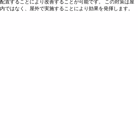
配置することにより改善することが可能です。 この対策は屋
五行説とは
住宅の飛星図を作成する
風水財布で金運アップ
風水による2010年の色
風水都市 - 東京
内ではなく、屋外で実施することにより効果を発揮します。
九星とは
住宅の飛星図を読む
風水による2011年の色
風水都市 - 名古屋
飛星の回座 - 後天定位盤
風水による2012年の色
三元九運説 - 時飛星
風水による2013年の色
山飛星の飛星図
風水による2014年の色
水飛星の飛星図
風水による2015年の色
第六運における山飛星
年飛星の飛星図
風水による2016年の色
第七運における山飛星
第六運における水飛星
風水方位盤
風水による2017年の色
第八運における山飛星
第七運における水飛星
第八運における水飛星