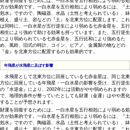
財運を回復するためには、一白水星を五行相剋により弱める処
方が効果的です。一白水星を五行相剋により弱めるには、『土
剋水』ですので、陶磁器、水晶（土性と考えられている）、鉢
植え、盛り土、岩などの『土』を北東方位に配置します。これ
は同時に、一白水星が五行逆生により弱める七赤金星を、五行
相生により強めて助ける効果も持っています。また、五行逆生
により弱められている七赤金星を、五行比和により強めるた
め、風鈴、旧式の時計、コイン、ピアノ、金属製の物などの
『金』を北東方位に配置するのも効果的です。
年飛星が水飛星に及ぼす影響
水飛星として北東方位に回座している七赤金星は、同じ北東
方位に回座している年飛星・一白水星の影響を受け、五行逆生
の『水逆金』により、2002年には活動がやや弱められますの
で、地理的条件が整っていたとしても財運（金運）はやや悪化
することが予想されます。
財運を回復するためには、一白水星を五行相剋により弱める処
方が効果的です。一白水星を五行相剋により弱めるには、『土
剋水』ですので、陶磁器、水晶（土性と考えられている）、鉢
植え、盛り土、岩などの『土』を北東方位に配置します。これ