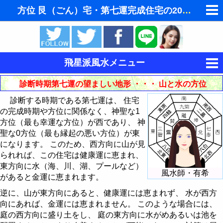
方位 艮（ごん）宅・第七運完成住宅の2002年（第
ゆめの夢占い
人気の夢占い
飛星派風水メニュー
東洋・西洋占星術
風水とは
診断時期第七運の望ましい地形 ・・・ 山と水の方位
ホラリー占星術
診断する時期である第七運は、 住宅
風水と家相
の完成時期や方位に関係なく、神聖な1
手相占いで未来診断
方位（最も幸運な方位）が西であり、 神
飛星派風水入門
聖な0方位（最も縁起の悪い方位）が東
タロットカードで無料占い
になります。 このため、西方向に山が見
飛星派風水応用
インテリア・家具・財布を鑑定 - 巒頭風水
られれば、この住宅は健康運に恵まれ、
命名の姓名判断
東方向に水（海、川、湖、プールなど）
風水と色 - ラッキーカラー
住宅の宅向・座山の決め方
理想的な住宅の立地条件
風水師・有希
があると金運に恵まれます。
男と女の心理学と心理テスト
風水都市
住宅の中心の求め方
風水では玄関を重視
風水による2008年の色
逆に、山が東方向にあると、健康運には恵まれず、 水が西方
向にあれば、金運には恵まれません。 このような場合には、
易学から陰陽説 - 八卦とは
宅向・座山の方位を読む
玄関の風水インテリア
風水による2009年の色
風水都市 - 京都
庭の西方向に盛り土をし、 庭の東方向に水がめあるいは池を