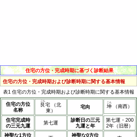
住宅の方位・完成時期に基づく診断結果
住宅の方位・完成時期および診断時期に関する基本情報
表1 住宅の方位・完成時期および診断時期に関する基本情報
ごん
こん
住宅の方位
艮
宅 （北
坤
（南西）
宅向
名称
東）
住宅完成時
診断日の三元
第七運・200
第七運
の三元九運
九運と年
2年（旧暦）
神聖な1方位
神聖な0方位