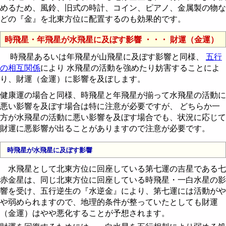
めるため、風鈴、旧式の時計、コイン、ピアノ、金属製の物な
どの『金』を北東方位に配置するのも効果的です。
時飛星・年飛星が水飛星に及ぼす影響 ・・・ 財運（金運）
時飛星あるいは年飛星が山飛星に及ぼす影響と同様、
五行
の相互関係
により 水飛星の活動を強めたり妨害することによ
り、財運（金運）に影響を及ぼします。
健康運の場合と同様、時飛星と年飛星が揃って水飛星の活動に
悪い影響を及ぼす場合は特に注意が必要ですが、 どちらか一
方が水飛星の活動に悪い影響を及ぼす場合でも、状況に応じて
財運に悪影響が出ることがありますので注意が必要です。
時飛星が水飛星に及ぼす影響
水飛星として北東方位に回座している第七運の吉星である七
赤金星は、同じ北東方位に回座している時飛星・一白水星の影
響を受け、五行逆生の『水逆金』により、第七運には活動がや
や弱められますので、地理的条件が整っていたとしても財運
（金運）はやや悪化することが予想されます。