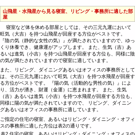
山飛星・水飛星から見る寝室、リビング・事務所に適した部
屋
寝室など体を休める部屋としては、その三元九運において
旺気（大吉）を持つ山飛星が回座する方位がベストです。
『陰の気（静的な女性の気）』が満たされていますので、ゆっ
くり休養でき、健康運がアップします。 また、生気（吉）あ
るいは進気（小吉）を持つ山飛星が回座する方位も、同様に陰
の気が満たされていますので寝室に適しています。
また、リビング、ダイニングあるいはオフィスの事務所として
は、その三元九運において旺気（大吉）を持つ水飛星が回座す
る方位がベストです。 『陽の気（活動的な男性の気）』によ
り、活力が湧き、財運（金運）に恵まれます。 また、生気
（吉）あるいは進気（小吉）を持つ水飛星が回座する方位も、
同様に陽の気が満たされていますので、 リビング、ダイニン
グあるいはオフィスの事務所に適しています。
ご指定の住宅の寝室、あるいはリビング・ダイニング・オフィ
スの事務所に適した方位は表2の通りです。
表2 住宅の寝室、あるいはリビング・ダイニング・オフィスの