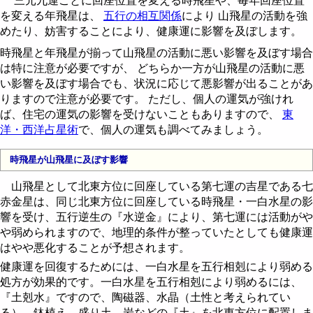
三元九運ごとに回座位置を変える時飛星や、毎年回座位置
を変える年飛星は、
五行の相互関係
により 山飛星の活動を強
めたり、妨害することにより、健康運に影響を及ぼします。
時飛星と年飛星が揃って山飛星の活動に悪い影響を及ぼす場合
は特に注意が必要ですが、 どちらか一方が山飛星の活動に悪
い影響を及ぼす場合でも、状況に応じて悪影響が出ることがあ
りますので注意が必要です。 ただし、個人の運気が強けれ
ば、住宅の運気の影響を受けないこともありますので、
東
洋・西洋占星術
で、個人の運気も調べてみましょう。
時飛星が山飛星に及ぼす影響
山飛星として北東方位に回座している第七運の吉星である七
赤金星は、同じ北東方位に回座している時飛星・一白水星の影
響を受け、五行逆生の『水逆金』により、第七運には活動がや
や弱められますので、地理的条件が整っていたとしても健康運
はやや悪化することが予想されます。
健康運を回復するためには、一白水星を五行相剋により弱める
処方が効果的です。一白水星を五行相剋により弱めるには、
『土剋水』ですので、陶磁器、水晶（土性と考えられてい
る）、鉢植え、盛り土、岩などの『土』を北東方位に配置しま