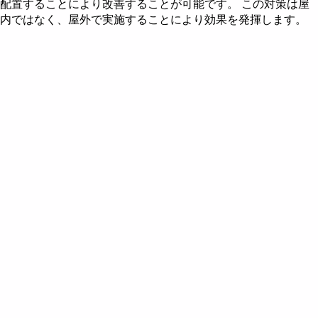
配置することにより改善することが可能です。 この対策は屋
五行説とは
住宅の飛星図を作成する
風水財布で金運アップ
風水による2010年の色
風水都市 - 東京
内ではなく、屋外で実施することにより効果を発揮します。
九星とは
住宅の飛星図を読む
風水による2011年の色
風水都市 - 名古屋
飛星の回座 - 後天定位盤
風水による2012年の色
三元九運説 - 時飛星
風水による2013年の色
山飛星の飛星図
風水による2014年の色
水飛星の飛星図
風水による2015年の色
第六運における山飛星
年飛星の飛星図
風水による2016年の色
第七運における山飛星
第六運における水飛星
風水方位盤
風水による2017年の色
第八運における山飛星
第七運における水飛星
第八運における水飛星