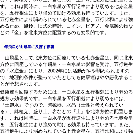
す。これは同時に、一白水星が五行逆生により弱める七赤金星
を、五行相生により強めて助ける効果も持っています。また、
五行逆生により弱められている七赤金星を、五行比和により強
めるため、風鈴、旧式の時計、コイン、ピアノ、金属製の物な
どの『金』を北東方位に配置するのも効果的です。
年飛星が山飛星に及ぼす影響
山飛星として北東方位に回座している七赤金星は、同じ北東
方位に回座している年飛星・一白水星の影響を受け、五行逆生
の『水逆金』により、2002年には活動がやや弱められますの
で、地理的条件が整っていたとしても健康運はやや悪化するこ
とが予想されます。
健康運を回復するためには、一白水星を五行相剋により弱める
処方が効果的です。一白水星を五行相剋により弱めるには、
『土剋水』ですので、陶磁器、水晶（土性と考えられてい
る）、鉢植え、盛り土、岩などの『土』を北東方位に配置しま
す。これは同時に、一白水星が五行逆生により弱める七赤金星
を、五行相生により強めて助ける効果も持っています。また、
五行逆生により弱められている七赤金星を、五行比和により強