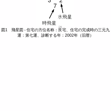
ごん
図1 飛星図 - 住宅の方位名称：
艮
宅、住宅の完成時の三元九
運：第七運、診断する年：2002年（旧暦）