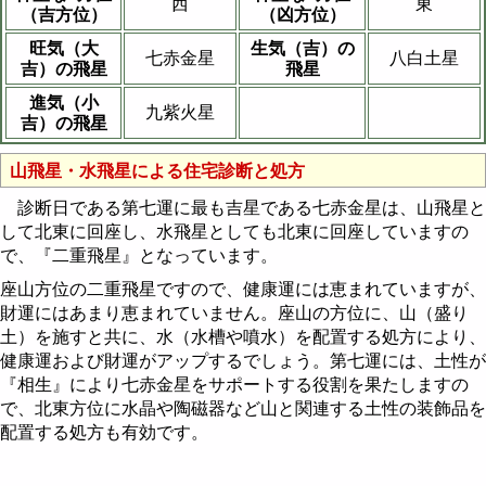
西
東
（吉方位）
（凶方位）
旺気（大
生気（吉）の
七赤金星
八白土星
吉）の飛星
飛星
進気（小
九紫火星
吉）の飛星
山飛星・水飛星による住宅診断と処方
診断日である第七運に最も吉星である七赤金星は、山飛星と
して北東に回座し、水飛星としても北東に回座していますの
で、『二重飛星』となっています。
座山方位の二重飛星ですので、健康運には恵まれていますが、
財運にはあまり恵まれていません。座山の方位に、山（盛り
土）を施すと共に、水（水槽や噴水）を配置する処方により、
健康運および財運がアップするでしょう。第七運には、土性が
『相生』により七赤金星をサポートする役割を果たしますの
で、北東方位に水晶や陶磁器など山と関連する土性の装飾品を
配置する処方も有効です。