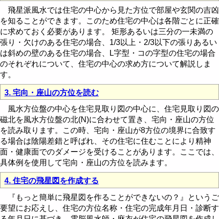
飛星派風水では住宅の中心から見た方位で部屋や玄関の吉凶
を知ることができます。このため住宅の中心は各階ごとに正確
に求めておく必要があります。 矩形あるいは三分の一未満の
張り・欠けのある住宅の場合、1/3以上・2/3以下の張りあるい
は斜めの壁のある住宅の場合、L字型・コの字型の住宅の場合
のそれぞれについて、住宅の中心の求め方について解説しま
す。
3. 宅向・座山の方位を読む
風水方位盤の中心を住宅見取り図の中心に、住宅見取り図の
磁北を風水方位盤の北(N)に合わせて置き、宅向・座山の方位
を読み取ります。この時、宅向・座山が8方位の境界に合致す
る場合は陰陽差錯と呼ばれ、その住宅に住むことにより精神
面・健康面でのダメージを受けることがあります。ここでは、
具体例を使用して宅向・座山の方位を読みます。
4. 住宅の飛星図を作成する
『もっと簡単に飛星図を作ることができないの？』というご
要望にお応えし、住宅の方位名称・住宅の完成年月日・診断す
る年月日に基づき、電脳風水師・麻衣が住宅の飛星図を作成し