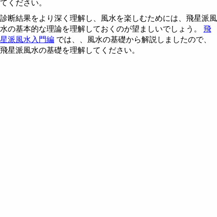
てください。
五行説とは
住宅の飛星図を作成する
風水財布で金運アップ
風水による2010年の色
風水都市 - 東京
診断結果をより深く理解し、風水を楽しむためには、飛星派風
水の基本的な理論を理解しておくのが望ましいでしょう。
飛
九星とは
住宅の飛星図を読む
風水による2011年の色
風水都市 - 名古屋
星派風水入門編
では、、風水の基礎から解説しましたので、
飛星派風水の基礎を理解してください。
飛星の回座 - 後天定位盤
風水による2012年の色
三元九運説 - 時飛星
風水による2013年の色
山飛星の飛星図
風水による2014年の色
水飛星の飛星図
風水による2015年の色
第六運における山飛星
年飛星の飛星図
風水による2016年の色
第七運における山飛星
第六運における水飛星
風水方位盤
風水による2017年の色
第八運における山飛星
第七運における水飛星
第八運における水飛星