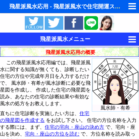
飛星派風水応用 - 飛星派風水で住宅開運スマホ版
ゆめの夢占い
人気の夢占い
飛星派風水メニュー
東洋・西洋占星術
風水とは
飛星派風水応用の概要
ホラリー占星術
この飛星派風水応用編では、飛星派風
風水と家相
水に関する知識が無くても、診断したい
手相占いで未来診断
住宅の方位や完成年月日を入力するだけ
飛星派風水入門
で、 風水師・有希が風水診断に必要な飛
タロットカードで無料占い
星図を作成し、 作成した住宅の飛星図を
飛星派風水応用
インテリア・家具・財布を鑑定 - 巒頭風水
読み、あなたの住宅の診断結果や有効な
命名の姓名判断
風水の処方をお教えします。
風水と色 - ラッキーカラー
住宅の宅向・座山の決め方
理想的な住宅の立地条件
風水師・有希
男と女の心理学と心理テスト
直ちに住宅診断を実施したい方は、
住宅
風水都市
住宅の中心の求め方
風水では玄関を重視
風水による2008年の色
の飛星図を作成する
をお試し下さい。 住宅の方位名称を入力
する際には、まず、
住宅の宅向・座山の決め方
で、宅向・座
易学から陰陽説 - 八卦とは
宅向・座山の方位を読む
玄関の風水インテリア
風水による2009年の色
風水都市 - 京都
山を決め、
宅向・座山の方位を読む
で、方位名称を読み取っ