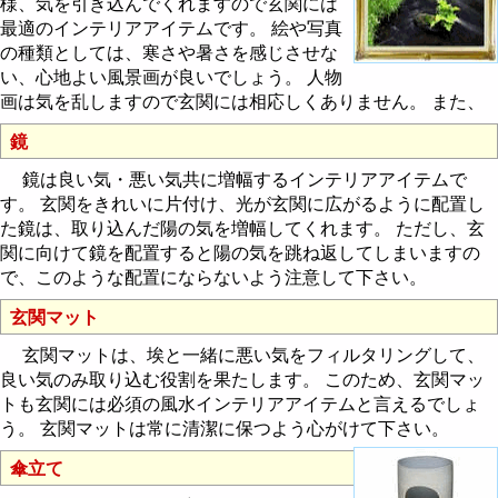
様、気を引き込んでくれますので玄関には
最適のインテリアアイテムです。 絵や写真
の種類としては、寒さや暑さを感じさせな
い、心地よい風景画が良いでしょう。 人物
画は気を乱しますので玄関には相応しくありません。 また、
鏡
鏡は良い気・悪い気共に増幅するインテリアアイテムで
す。 玄関をきれいに片付け、光が玄関に広がるように配置し
た鏡は、取り込んだ陽の気を増幅してくれます。 ただし、玄
関に向けて鏡を配置すると陽の気を跳ね返してしまいますの
で、このような配置にならないよう注意して下さい。
玄関マット
玄関マットは、埃と一緒に悪い気をフィルタリングして、
良い気のみ取り込む役割を果たします。 このため、玄関マッ
トも玄関には必須の風水インテリアアイテムと言えるでしょ
う。 玄関マットは常に清潔に保つよう心がけて下さい。
傘立て