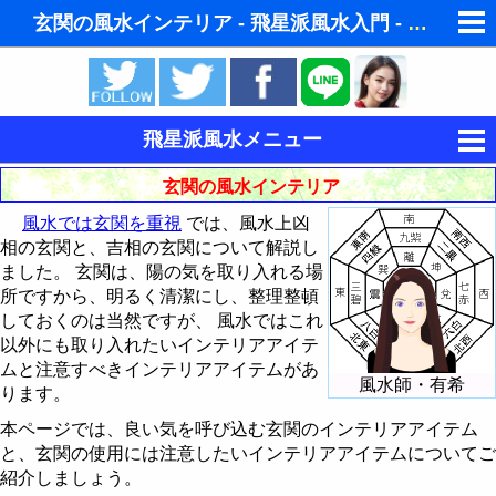
玄関の風水インテリア - 飛星派風水入門 - 飛星派風水で住宅開運スマホ版
ゆめの夢占い
人気の夢占い
飛星派風水メニュー
東洋・西洋占星術
風水とは
玄関の風水インテリア
ホラリー占星術
風水では玄関を重視
では、風水上凶
風水と家相
相の玄関と、吉相の玄関について解説し
手相占いで未来診断
ました。 玄関は、陽の気を取り入れる場
飛星派風水入門
所ですから、明るく清潔にし、整理整頓
タロットカードで無料占い
しておくのは当然ですが、 風水ではこれ
インテリア・家具・財布を鑑定 - 巒頭風水
以外にも取り入れたいインテリアアイテ
命名の姓名判断
ムと注意すべきインテリアアイテムがあ
風水と色 - ラッキーカラー
理想的な住宅の立地条件
風水師・有希
ります。
男と女の心理学と心理テスト
風水都市
風水では玄関を重視
風水による2008年の色
本ページでは、良い気を呼び込む玄関のインテリアアイテム
と、玄関の使用には注意したいインテリアアイテムについてご
易学から陰陽説 - 八卦とは
玄関の風水インテリア
風水による2009年の色
風水都市 - 京都
紹介しましょう。