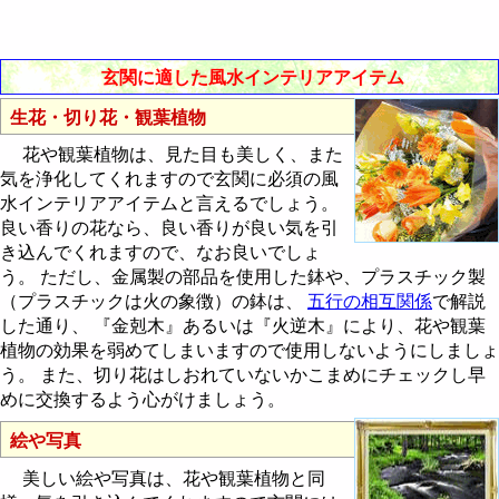
住宅の中心の求め方
宅向・座山の方位を読む
玄関に適した風水インテリアアイテム
住宅の飛星図を作成する
生花・切り花・観葉植物
住宅の飛星図を読む
花や観葉植物は、見た目も美しく、また
気を浄化してくれますので玄関に必須の風
水インテリアアイテムと言えるでしょう。
良い香りの花なら、良い香りが良い気を引
き込んでくれますので、なお良いでしょ
う。 ただし、金属製の部品を使用した鉢や、プラスチック製
（プラスチックは火の象徴）の鉢は、
五行の相互関係
で解説
した通り、 『金剋木』あるいは『火逆木』により、花や観葉
植物の効果を弱めてしまいますので使用しないようにしましょ
う。 また、切り花はしおれていないかこまめにチェックし早
めに交換するよう心がけましょう。
絵や写真
美しい絵や写真は、花や観葉植物と同