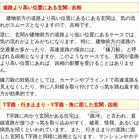
道路より高い位置にある玄関 - 吉相
建物前方の道路より高い位置にあるにある玄関は、気の流
れがスムーズとなりますので、吉相です。
逆に、玄関が建物前方の道路より低い位置にあるケースでは、
気の流れがよどみがちになります。 特に、建物前方の道路の
れんとうさつ
交通量が多かったり、高速道路の場合には、 『
鎌刀殺
』 と呼
ばれる凶相となりますが、このようなケースでも、玄関が道路
より高い位置にあれば、凶相の影響を受けることはありませ
ん。
鎌刀殺の対処法としては、カーテンやブラインドで高速道路を
見えなくしたり、外に八卦鏡を取り付けてさっ気を跳ね返す処
方が効果的です。
T字路・行き止まり・Y字路・角に面した玄関 - 凶相
ろちゅう
T字路に向かう玄関がある住宅は、 『
路冲
』 と言われ、直
線道路が放つさっ気を取り込みやすく、破産、怪我、あるいは
病気を招くといわれています。 また、行き止まりの道路に面
した玄関もT字路と同様に凶相となります。 マンションやホテ