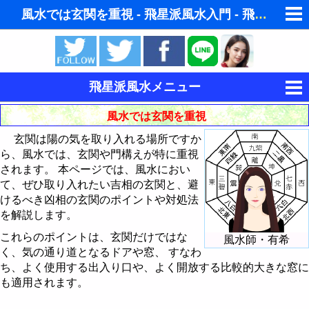
風水では玄関を重視 - 飛星派風水入門 - 飛星派風
ゆめの夢占い
人気の夢占い
飛星派風水メニュー
東洋・西洋占星術
風水とは
風水では玄関を重視
ホラリー占星術
玄関は陽の気を取り入れる場所ですか
風水と家相
ら、風水では、玄関や門構えが特に重視
手相占いで未来診断
されます。 本ページでは、風水におい
飛星派風水入門
て、ぜひ取り入れたい吉相の玄関と、避
タロットカードで無料占い
けるべき凶相の玄関のポイントや対処法
インテリア・家具・財布を鑑定 - 巒頭風水
を解説します。
命名の姓名判断
風水と色 - ラッキーカラー
理想的な住宅の立地条件
これらのポイントは、玄関だけではな
風水師・有希
男と女の心理学と心理テスト
く、気の通り道となるドアや窓、 すなわ
風水都市
風水では玄関を重視
風水による2008年の色
ち、よく使用する出入り口や、よく開放する比較的大きな窓に
も適用されます。
易学から陰陽説 - 八卦とは
玄関の風水インテリア
風水による2009年の色
風水都市 - 京都