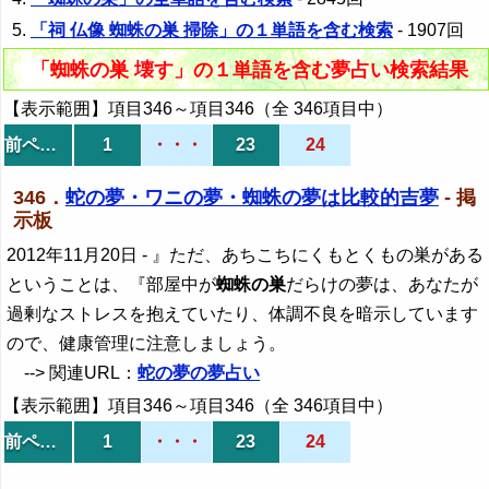
「祠 仏像 蜘蛛の巣 掃除」の１単語を含む検索
- 1907回
「蜘蛛の巣 壊す」の１単語を含む夢占い検索結果
【表示範囲】項目346～項目346（全 346項目中）
前ページ
1
・・・
23
24
346．
蛇の夢・ワニの夢・蜘蛛の夢は比較的吉夢
- 掲
示板
2012年11月20日
- 』ただ、あちこちにくもとくもの巣がある
ということは、『部屋中が
蜘蛛の巣
だらけの夢は、あなたが
過剰なストレスを抱えていたり、体調不良を暗示しています
ので、健康管理に注意しましょう。
--> 関連URL：
蛇の夢の夢占い
【表示範囲】項目346～項目346（全 346項目中）
前ページ
1
・・・
23
24