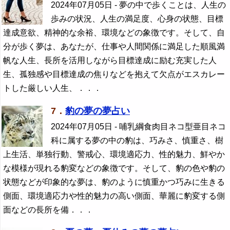
2024年07月05日
- 夢の中で歩くことは、人生の
歩みの状況、人生の満足度、心身の状態、目標
達成意欲、精神的な余裕、環境などの象徴です。そして、自
分が歩く夢は、あなたが、仕事や人間関係に満足した順風満
帆な人生、長所を活用しながら目標達成に励む充実した人
生、孤独感や目標達成の焦りなどを抱えて欠点がエスカレー
トした厳しい人生、．．．
7．
豹の夢の夢占い
2024年07月05日
- 哺乳綱食肉目ネコ型亜目ネコ
科に属する夢の中の豹は、巧みさ、慎重さ、樹
上生活、単独行動、警戒心、環境適応力、性的魅力、鮮やか
な模様が現れる豹変などの象徴です。そして、豹の色や豹の
状態などが印象的な夢は、豹のように慎重かつ巧みに生きる
側面、環境適応力や性的魅力の高い側面、華麗に豹変する側
面などの長所を備．．．