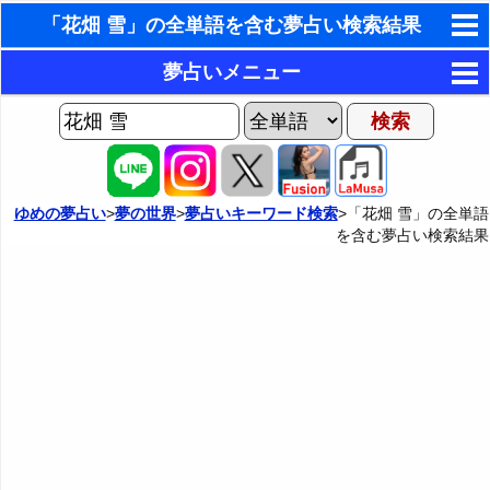
「花畑 雪」の全単語を含む夢占い検索結果
東洋・西洋占星術
夢占いメニュー
ホラリー占星術
AIゆめの夢占いチャット
夢の世界
手相占いで未来診断
ヨセフの夢占い
夢占い掲示板
タロットカードで無料占い
ゆめの夢占い
>
夢の世界
>
夢占いキーワード検索
>「花畑 雪」の全単語
を含む夢占い検索結果
夢占いの歴史
カテゴリー別夢占い
命名の姓名判断
夢を見るメカニズム
夢占い辞典
飛星派風水で住宅開運
無意識の6種類のアーキタイプ
人気の夢占い
男と女の心理学と心理テスト
夢診断の方法
正夢と逆夢
予知夢とデジャヴ