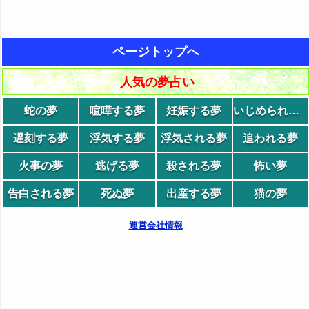
ページトップへ
人気の夢占い
蛇の夢
喧嘩する夢
妊娠する夢
いじめられる夢
遅刻する夢
浮気する夢
浮気される夢
追われる夢
火事の夢
逃げる夢
殺される夢
怖い夢
告白される夢
死ぬ夢
出産する夢
猫の夢
運営会社情報