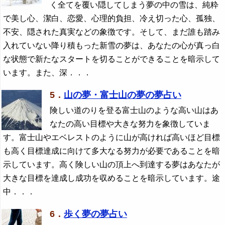
く全てを覆い隠してしまう夢の中の雪は、純粋
で美し心、潔白、恋愛、心理的負担、冷え切った心、孤独、
不安、隠された真実などの象徴です。そして、まだ誰も踏み
入れていない降り積もった新雪の夢は、あなたの心が真っ白
な状態で新たなスタートを切ることができることを暗示して
います。また、深．．．
5．
山の夢・富士山の夢の夢占い
険しい道のりを登る富士山のような高い山はあ
なたの高い目標や大きな努力を象徴していま
す。富士山やエベレストのように山が高ければ高いほど目標
も高く目標達成に向けて多大なる努力が必要であることを暗
示しています。高く険しい山の頂上へ到達する夢はあなたが
大きな目標を達成し成功を収めることを暗示しています。途
中．．．
6．
歩く夢の夢占い