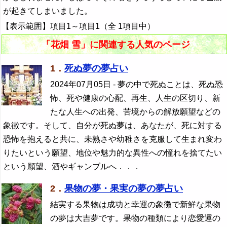
が起きてしまいました。
【表示範囲】項目1～項目1（全 1項目中）
「花畑 雪」に関連する人気のページ
1．
死ぬ夢の夢占い
2024年07月05日
- 夢の中で死ぬことは、死ぬ恐
怖、死や健康の心配、再生、人生の区切り、新
たな人生への出発、苦境からの解放願望などの
象徴です。そして、自分が死ぬ夢は、あなたが、死に対する
恐怖を抱えると共に、未熟さや幼稚さを克服して生まれ変わ
りたいという願望、地位や魅力的な異性への憧れを捨てたい
という願望、酒やギャンブルへ．．．
2．
果物の夢・果実の夢の夢占い
結実する果物は成功と幸運の象徴で新鮮な果物
の夢は大吉夢です。果物の種類により恋愛運の