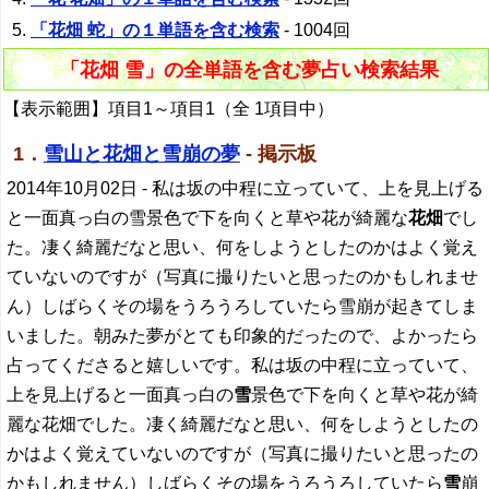
「花畑 蛇」の１単語を含む検索
- 1004回
「花畑 雪」の全単語を含む夢占い検索結果
【表示範囲】項目1～項目1（全 1項目中）
1．
雪山と花畑と雪崩の夢
- 掲示板
2014年10月02日
- 私は坂の中程に立っていて、上を見上げる
と一面真っ白の雪景色で下を向くと草や花が綺麗な
花畑
でし
た。凄く綺麗だなと思い、何をしようとしたのかはよく覚え
ていないのですが（写真に撮りたいと思ったのかもしれませ
ん）しばらくその場をうろうろしていたら雪崩が起きてしま
いました。朝みた夢がとても印象的だったので、よかったら
占ってくださると嬉しいです。私は坂の中程に立っていて、
上を見上げると一面真っ白の
雪
景色で下を向くと草や花が綺
麗な花畑でした。凄く綺麗だなと思い、何をしようとしたの
かはよく覚えていないのですが（写真に撮りたいと思ったの
かもしれません）しばらくその場をうろうろしていたら
雪
崩