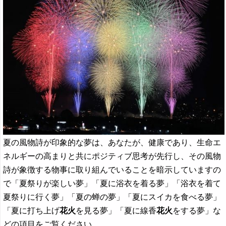
夏の風物詩が印象的な夢は、あなたが、健康であり、生命エ
ネルギーの高まりと共にポジティブ思考が先行し、その風物
詩が象徴する物事に取り組んでいることを暗示していますの
で「夏祭りが楽しい夢」「夏に浴衣を着る夢」「浴衣を着て
夏祭りに行く夢」「夏の蝉の夢」「夏にスイカを食べる夢」
「夏に打ち上げ
花火
を見る夢」「夏に線香
花火
をする夢」な
どの項目をご覧ください。