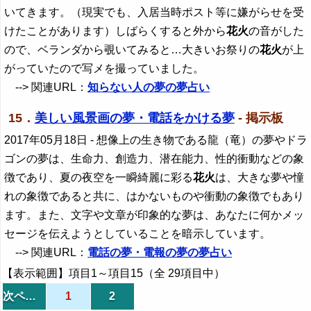
いてきます。（現実でも、入居当時ポスト等に嫌がらせを受
けたことがあります）しばらくすると外から
花火
の音がした
ので、ベランダから覗いてみると…大きいお祭りの
花火
が上
がっていたので写メを撮っていました。
--> 関連URL：
知らない人の夢の夢占い
15．
美しい風景画の夢・電話をかける夢
- 掲示板
2017年05月18日
- 想像上の生き物である龍（竜）の夢やドラ
ゴンの夢は、生命力、創造力、潜在能力、性的衝動などの象
徴であり、夏の夜空を一瞬綺麗に彩る
花火
は、大きな夢や憧
れの象徴であると共に、はかないものや衝動の象徴でもあり
ます。また、文字や文章が印象的な夢は、あなたに何かメッ
セージを伝えようとしていることを暗示しています。
--> 関連URL：
電話の夢・電報の夢の夢占い
【表示範囲】項目1～項目15（全 29項目中）
次ページ
1
2