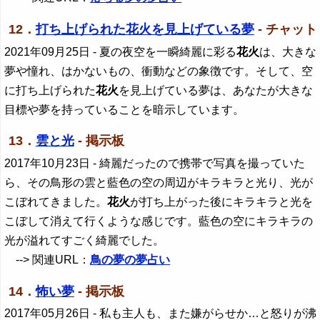
12．
打ち上げられた花火を見上げている夢
- チャット
2021年09月25日
- 夏の夜空を一瞬綺麗に彩る
花火
は、大きな
夢や憧れ、はかないもの、衝動などの象徴です。そして、空
に打ち上げられた
花火
を見上げている夢は、あなたが大きな
目標や夢を持っていることを暗示しています。
13．
雲と光
- 掲示板
2017年10月23日
- 綺麗だったので携帯で写真を撮っていた
ら、その鳥形の雲と藍色の空の周辺がキラキラと光り、光が
こぼれてきました。
花火
が打ち上がった後にキラキラと光を
こぼして消えて行くような感じです。藍色の空にキラキラの
光が溢れてすごく綺麗でした。
--> 関連URL：
鳥の夢の夢占い
14．
怖い夢
- 掲示板
2017年05月26日
- 私も主人も、また嫌がらせか…と怒りが沸