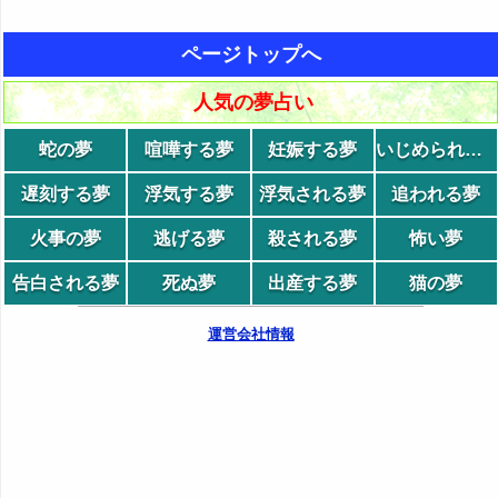
ページトップへ
人気の夢占い
蛇の夢
喧嘩する夢
妊娠する夢
いじめられる夢
遅刻する夢
浮気する夢
浮気される夢
追われる夢
火事の夢
逃げる夢
殺される夢
怖い夢
告白される夢
死ぬ夢
出産する夢
猫の夢
運営会社情報