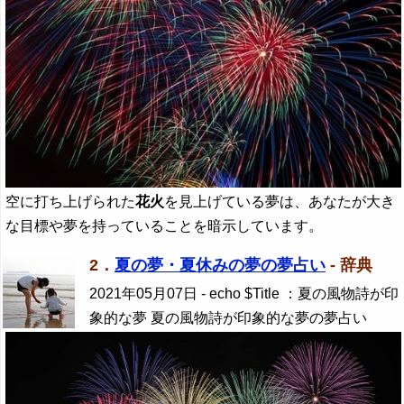
空に打ち上げられた
花火
を見上げている夢は、あなたが大き
な目標や夢を持っていることを暗示しています。
2．
夏の夢・夏休みの夢の夢占い
- 辞典
2021年05月07日
- echo $Title ：夏の風物詩が印
象的な夢 夏の風物詩が印象的な夢の夢占い