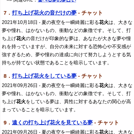
7．
打ち上げ花火の音だけの夢
- チャット
2021年10月18日
- 夏の夜空を一瞬綺麗に彩る
花火
は、大きな
夢や憧れ、はかないもの、衝動などの象徴です。そして、打
ち上げ
花火
の音だけが印象的な夢は、あなたが大きな夢や憧
れを持っていますが、自分の未来に対する恐怖心や不安感が
強すぎるため、夢や憧れの達成に向けて努力しようとする気
持ちが持てない状態であることを暗示しています。
8．
打ち上げ花火をしている夢
- チャット
2021年09月26日
- 夏の夜空を一瞬綺麗に彩る
花火
は、大きな
夢や憧れ、はかないもの、衝動などの象徴です。そして、打
ち上げ
花火
をしている夢は、異性に対するあなたの関心が高
まっていることを暗示しています。
9．
遠くの打ち上げ花火を見ている夢
- チャット
2021年09月26日
- 夏の夜空を一瞬綺麗に彩る
花火
は、大きな