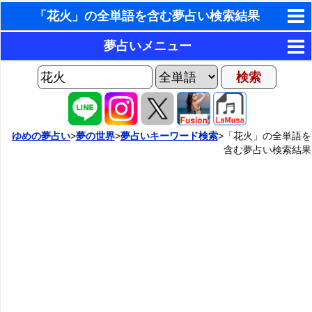
「花火」の全単語を含む夢占い検索結果
東洋・西洋占星術
夢占いメニュー
ホラリー占星術
AIゆめの夢占いチャット
夢の世界
手相占いで未来診断
ヨセフの夢占い
夢占い掲示板
タロットカードで無料占い
ゆめの夢占い
>
夢の世界
>
夢占いキーワード検索
>「花火」の全単語を
含む夢占い検索結果
夢占いの歴史
カテゴリー別夢占い
命名の姓名判断
夢を見るメカニズム
夢占い辞典
飛星派風水で住宅開運
無意識の6種類のアーキタイプ
人気の夢占い
男と女の心理学と心理テスト
夢診断の方法
正夢と逆夢
予知夢とデジャヴ