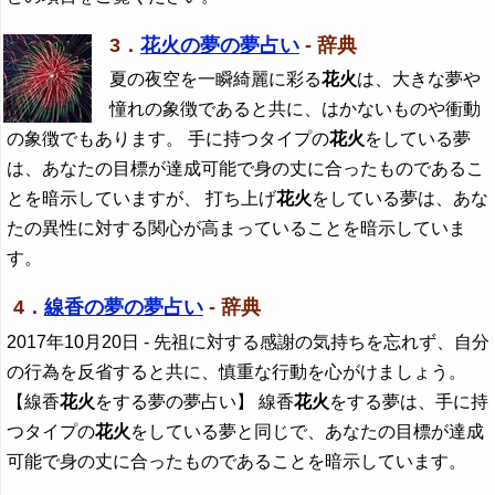
3．
花火の夢の夢占い
- 辞典
夏の夜空を一瞬綺麗に彩る
花火
は、大きな夢や
憧れの象徴であると共に、はかないものや衝動
の象徴でもあります。 手に持つタイプの
花火
をしている夢
は、あなたの目標が達成可能で身の丈に合ったものであるこ
とを暗示していますが、 打ち上げ
花火
をしている夢は、あな
たの異性に対する関心が高まっていることを暗示していま
す。
4．
線香の夢の夢占い
- 辞典
2017年10月20日
- 先祖に対する感謝の気持ちを忘れず、自分
の行為を反省すると共に、慎重な行動を心がけましょう。
【線香
花火
をする夢の夢占い】 線香
花火
をする夢は、手に持
つタイプの
花火
をしている夢と同じで、あなたの目標が達成
可能で身の丈に合ったものであることを暗示しています。