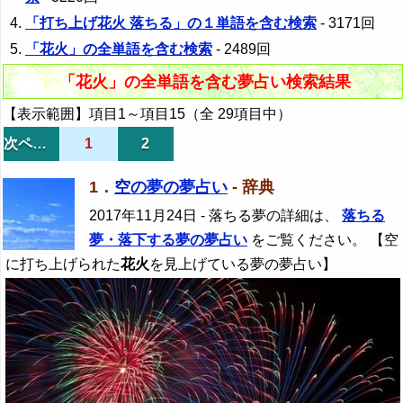
「打ち上げ花火 落ちる」の１単語を含む検索
- 3171回
「花火」の全単語を含む検索
- 2489回
「花火」の全単語を含む夢占い検索結果
【表示範囲】項目1～項目15（全 29項目中）
次ページ
1
2
1．
空の夢の夢占い
- 辞典
2017年11月24日
- 落ちる夢の詳細は、
落ちる
夢・落下する夢の夢占い
をご覧ください。 【空
に打ち上げられた
花火
を見上げている夢の夢占い】