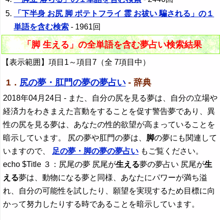
「下半身 お尻 脚 ポテトフライ 霊 お祓い 騙される」の１
単語を含む検索
- 1961回
「脚 生える」の全単語を含む夢占い検索結果
【表示範囲】項目1～項目7（全 7項目中）
1．
尻の夢・肛門の夢の夢占い
- 辞典
2018年04月24日
- また、自分の尻を見る夢は、自分の立場や
経済力をわきまえた言動をすることを促す警告夢であり、異
性の尻を見る夢は、あなたの性的欲望が高まっていることを
暗示しています。 尻の夢や肛門の夢は、
脚
の夢にも関連して
いますので、
足の夢・
脚
の夢の夢占い
もご覧ください。
echo $Title ３：尻尾の夢 尻尾が
生える
夢の夢占い 尻尾が
生
える
夢は、動物になる夢と同様、あなたにパワーが満ち溢
れ、自分の可能性を試したり、願望を実現するため目標に向
かって努力したりする時であることを暗示しています。