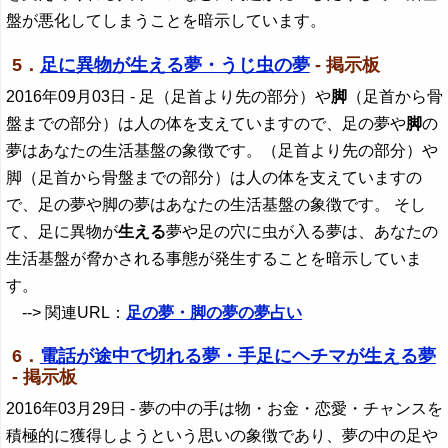
盤が悪化してしまうことを暗示しています。
5．
足に異物が生える夢・うじ虫の夢
- 掲示板
2016年09月03日
- 足（足首より先の部分）や
脚
（足首から骨
盤までの部分）は人の体を支えていますので、足の夢や
脚
の
夢はあなたの生活基盤の象徴です。（足首より先の部分）や
脚（足首から骨盤までの部分）は人の体を支えていますの
で、足の夢や脚の夢はあなたの生活基盤の象徴です。 そし
て、足に異物が
生える
夢や足の穴に虫が入る夢は、あなたの
生活基盤が脅かされる事態が発生することを暗示していま
す。
--> 関連URL：
足の夢・脚の夢の夢占い
6．
電話が途中で切れる夢・手足にヘチマが生える夢
- 掲示板
2016年03月29日
- 夢の中の手は物・お金・恋愛・チャンスを
積極的に獲得しようという思いの象徴であり、夢の中の足や