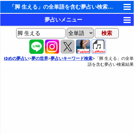
「脚 生える」の全単語を含む夢占い検索結果
東洋・西洋占星術
夢占いメニュー
ホラリー占星術
AIゆめの夢占いチャット
夢の世界
手相占いで未来診断
ヨセフの夢占い
夢占い掲示板
タロットカードで無料占い
ゆめの夢占い
>
夢の世界
>
夢占いキーワード検索
>「脚 生える」の全単
語を含む夢占い検索結果
夢占いの歴史
カテゴリー別夢占い
命名の姓名判断
夢を見るメカニズム
夢占い辞典
飛星派風水で住宅開運
無意識の6種類のアーキタイプ
人気の夢占い
男と女の心理学と心理テスト
夢診断の方法
正夢と逆夢
予知夢とデジャヴ