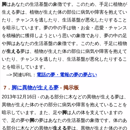
脚
はあなたの生活基盤の象徴です。このため、手足に植物が
生える夢は、植物が生えた体の部位に病気や障害を抱えてい
たり、チャンスを逃したり、生活基盤が悪化したりすること
を暗示しています。夢の中の手は物・お金・恋愛・チャンス
を積極的に獲得しようという思いの象徴であり、夢の中の足
や脚はあなたの生活基盤の象徴です。このため、手足に植物
が
生える
夢は、植物が生えた体の部位に病気や障害を抱えて
いたり、チャンスを逃したり、生活基盤が悪化したりするこ
とを暗示しています。
--> 関連URL：
電話の夢・電報の夢の夢占い
7．
脚に異物が生える夢
- 掲示板
2013年12月16日
- のある部分に木などの異物が生える夢は、
異物が生えた体のその部分に病気や障害を抱えていることを
暗示しています。また、足や
脚
は人の体を支えていますの
で、足の夢や
脚
の夢はあなたの生活基盤の象徴です。体のあ
る部分に木などの異物が
生える
夢は、異物が生えた体のその