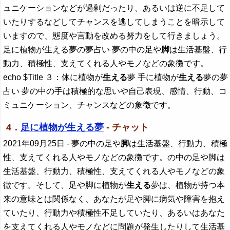
ュニケーションなどが過剰だったり、あるいは逆に不足して
いたりするなどしてチャンスを逃してしまうことを暗示して
いますので、態度や言動を改める努力をして行きましょう。
足に植物が生える夢の夢占い 夢の中の足や
脚
は生活基盤、行
動力、積極性、支えてくれる人やモノなどの象徴です。
echo $Title ３：体に植物が
生える
夢 手に植物が
生える
夢の夢
占い 夢の中の手は積極的な思いや自己表現、感情、行動、コ
ミュニケーション、チャンスなどの象徴です。
4．
足に植物が生える夢
- チャット
2021年09月25日
- 夢の中の足や
脚
は生活基盤、行動力、積極
性、支えてくれる人やモノなどの象徴です。の中の足や脚は
生活基盤、行動力、積極性、支えてくれる人やモノなどの象
徴です。そして、足や脚に植物が
生える
夢は、植物が持つ本
来の意味とは関係なく、あなたが足や脚に病気や障害を抱え
ていたり、行動力や積極性不足していたり、あるいはあなた
を支えてくれる人やモノなどに問題が発生したりして生活基