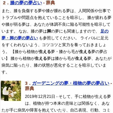
2．
膝の夢の夢占い
- 辞典
また、膝を負傷する夢や膝が腫れる夢は、人間関係や仕事で
トラブルや問題点を抱えていることを暗示し、 膝が疲れる夢
や膝が弱る夢は、あなたが体調不良に陥る可能性を暗示して
います。 なお、膝の夢は
脚
の夢にも関連しますので、
足の
夢・
脚
の夢の夢占い
も参照してください。 ライバルに足元
をすくわれないよう、コツコツと実力を養っておきましょ
う。 【膝から植物が
生える
夢・膝から毛が
生える
夢の夢占
い】 膝から植物が
生える
夢は膝から毛が
生える
夢、あなたが
病気に陥ったり、膝の状態が悪化することを暗示していま
す。
3．
ガーデニングの夢・植物の夢の夢占い
-
辞典
2019年12月21日
- そして、手に植物が生える夢
は、植物が持つ本来の意味とは関係なく、あな
たが手に病気や障害を抱えていたり、自己表現、行動、コミ