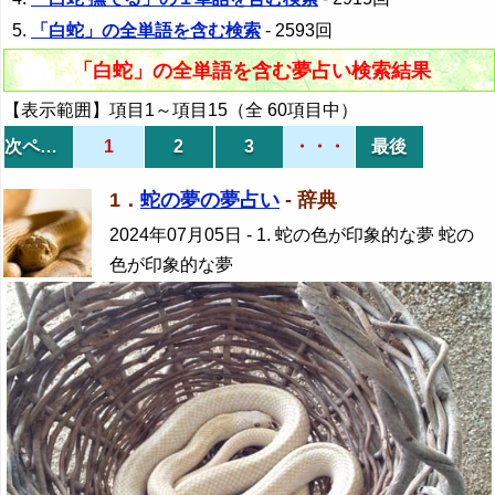
「白蛇」の全単語を含む検索
- 2593回
「白蛇」の全単語を含む夢占い検索結果
【表示範囲】項目1～項目15（全 60項目中）
次ページ
1
2
3
・・・
最後
1．
蛇の夢の夢占い
- 辞典
2024年07月05日
- 1. 蛇の色が印象的な夢 蛇の
色が印象的な夢