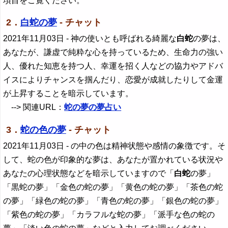
項目をご覧ください。
2．
白蛇の夢
- チャット
2021年11月03日
- 神の使いとも呼ばれる綺麗な
白蛇
の夢は、
あなたが、謙虚で純粋な心を持っているため、生命力の強い
人、優れた知恵を持つ人、幸運を招く人などの協力やアドバ
イスによりチャンスを掴んだり、恋愛が成就したりして金運
が上昇することを暗示しています。
--> 関連URL：
蛇の夢の夢占い
3．
蛇の色の夢
- チャット
2021年11月03日
- の中の色は精神状態や感情の象徴です。そ
して、蛇の色が印象的な夢は、あなたが置かれている状況や
あなたの心理状態などを暗示していますので「
白蛇
の夢」
「黒蛇の夢」「金色の蛇の夢」「黄色の蛇の夢」「茶色の蛇
の夢」「緑色の蛇の夢」「青色の蛇の夢」「銀色の蛇の夢」
「紫色の蛇の夢」「カラフルな蛇の夢」「派手な色の蛇の