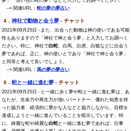
夢」「淡い色の蛇の夢」などと入力してお調べください。
--> 関連URL：
蛇の夢の夢占い
4．
神社で動物と会う夢
- チャット
2021年09月25日
- また、出会った動物は神の使いである可能
性もありますので「神社で神と会う夢」と入力してお調べく
ださい。特に、神社で
白蛇
、白馬、白虎、白狐などに出会う
夢であれば、正に、神の使いとであり「神社で神と会う夢」
と同等と考えて良いでしょう。
--> 関連URL：
馬の夢の夢占い
5．
蛇と一緒に進む夢
- チャット
2021年09月25日
- と一緒に歩く夢や蛇と一緒に進む夢は、あ
なたが、生命力や再生力が強いパートナー、優れた知恵を持
った協力者、経済的に豊かな人などと協力しながら、目標を
達成しようと一緒に進んでいることを暗示しています。特
に、綺麗な蛇や綺麗な
白蛇
と一緒に進む夢であれば、仕事