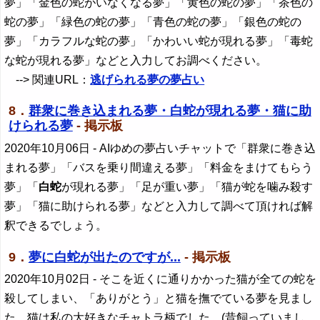
夢」「金色の蛇がいなくなる夢」「黄色の蛇の夢」「茶色の
蛇の夢」「緑色の蛇の夢」「青色の蛇の夢」「銀色の蛇の
夢」「カラフルな蛇の夢」「かわいい蛇が現れる夢」「毒蛇
な蛇が現れる夢」などと入力してお調べください。
--> 関連URL：
逃げられる夢の夢占い
8．
群衆に巻き込まれる夢・白蛇が現れる夢・猫に助
けられる夢
- 掲示板
2020年10月06日
- AIゆめの夢占いチャットで「群衆に巻き込
まれる夢」「バスを乗り間違える夢」「料金をまけてもらう
夢」「
白蛇
が現れる夢」「足が重い夢」「猫が蛇を噛み殺す
夢」「猫に助けられる夢」などと入力して調べて頂ければ解
釈できるでしょう。
9．
夢に白蛇が出たのですが...
- 掲示板
2020年10月02日
- そこを近くに通りかかった猫が全ての蛇を
殺してしまい、「ありがとう」と猫を撫でている夢を見まし
た。猫は私の大好きなチャトラ柄でした。(昔飼っていまし