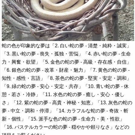
蛇の色が印象的な夢は「2. 白い蛇の夢 - 清楚・純粋・誠実」
「3. 黒い蛇の夢 - 喪失・孤独・苦悩」「4. 赤い蛇の夢 - 生命
力・興奮・欲望」「5. 金色の蛇の夢 - 高級・存在感・自信」
「6. 銀色の蛇の夢 - 改革・財産・魅力」「7. 黄色の蛇の夢 -
知性・感性・言語」「8. 茶色の蛇の夢 - 堅実・安定・調和」
「9. 緑の蛇の夢 - 安心・安定・共存」「10. 青い蛇の夢 - 休
憩・若さ・冷静」「11. 水色の蛇の夢 - 癒し・安心・優し
さ」「12. 紫の蛇の夢 - 高貴・神秘・知恵」「13. 灰色の蛇の
夢 - 中立・調和・停滞」「14. カラフルな蛇の夢 - 奇抜・斬
新・個性」「15. 派手な色の蛇の夢 - 生命力・美・性欲」
「16. パステルカラーの蛇の夢 - 穏やかや頼りなさ」などの