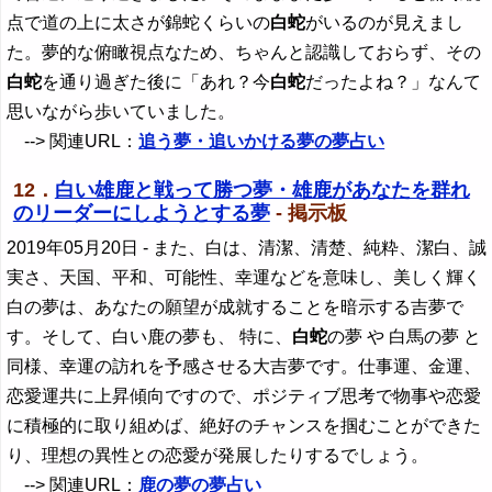
点で道の上に太さが錦蛇くらいの
白蛇
がいるのが見えまし
た。夢的な俯瞰視点なため、ちゃんと認識しておらず、その
白蛇
を通り過ぎた後に「あれ？今
白蛇
だったよね？」なんて
思いながら歩いていました。
--> 関連URL：
追う夢・追いかける夢の夢占い
12．
白い雄鹿と戦って勝つ夢・雄鹿があなたを群れ
のリーダーにしようとする夢
- 掲示板
2019年05月20日
- また、白は、清潔、清楚、純粋、潔白、誠
実さ、天国、平和、可能性、幸運などを意味し、美しく輝く
白の夢は、あなたの願望が成就することを暗示する吉夢で
す。そして、白い鹿の夢も、 特に、
白蛇
の夢 や 白馬の夢 と
同様、幸運の訪れを予感させる大吉夢です。仕事運、金運、
恋愛運共に上昇傾向ですので、ポジティブ思考で物事や恋愛
に積極的に取り組めば、絶好のチャンスを掴むことができた
り、理想の異性との恋愛が発展したりするでしょう。
--> 関連URL：
鹿の夢の夢占い