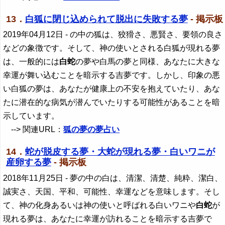
13．
白狐に閉じ込められて脱出に失敗する夢
- 掲示板
2019年04月12日
- の中の狐は、狡猾さ、悪賢さ、要領の良さ
などの象徴です。そして、神の使いとされる白狐が現れる夢
は、一般的には
白蛇
の夢や白馬の夢と同様、あなたに大きな
幸運が舞い込むことを暗示する吉夢です。しかし、印象の悪
い白狐の夢は、あなたが健康上の不安を抱えていたり、あな
たに潜在的な病気が潜んでいたりする可能性があることを暗
示しています。
--> 関連URL：
狐の夢の夢占い
14．
蛇が脱皮する夢・大蛇が現れる夢・白いワニが
産卵する夢
- 掲示板
2018年11月25日
- 夢の中の白は、清潔、清楚、純粋、潔白、
誠実さ、天国、平和、可能性、幸運などを意味します。そし
て、神の化身あるいは神の使いと呼ばれる白いワニや
白蛇
が
現れる夢は、あなたに幸運が訪れることを暗示する吉夢で