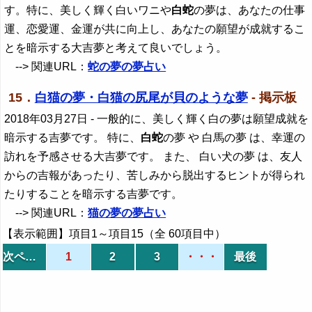
す。特に、美しく輝く白いワニや
白蛇
の夢は、あなたの仕事
運、恋愛運、金運が共に向上し、あなたの願望が成就するこ
とを暗示する大吉夢と考えて良いでしょう。
--> 関連URL：
蛇の夢の夢占い
15．
白猫の夢・白猫の尻尾が貝のような夢
- 掲示板
2018年03月27日
- 一般的に、美しく輝く白の夢は願望成就を
暗示する吉夢です。 特に、
白蛇
の夢 や 白馬の夢 は、幸運の
訪れを予感させる大吉夢です。 また、 白い犬の夢 は、友人
からの吉報があったり、苦しみから脱出するヒントが得られ
たりすることを暗示する吉夢です。
--> 関連URL：
猫の夢の夢占い
【表示範囲】項目1～項目15（全 60項目中）
次ページ
1
2
3
・・・
最後