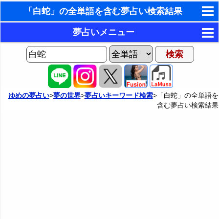
「白蛇」の全単語を含む夢占い検索結果
東洋・西洋占星術
夢占いメニュー
ホラリー占星術
AIゆめの夢占いチャット
夢の世界
手相占いで未来診断
ヨセフの夢占い
夢占い掲示板
タロットカードで無料占い
ゆめの夢占い
>
夢の世界
>
夢占いキーワード検索
>「白蛇」の全単語を
含む夢占い検索結果
夢占いの歴史
カテゴリー別夢占い
命名の姓名判断
夢を見るメカニズム
夢占い辞典
飛星派風水で住宅開運
無意識の6種類のアーキタイプ
人気の夢占い
男と女の心理学と心理テスト
夢診断の方法
正夢と逆夢
予知夢とデジャヴ