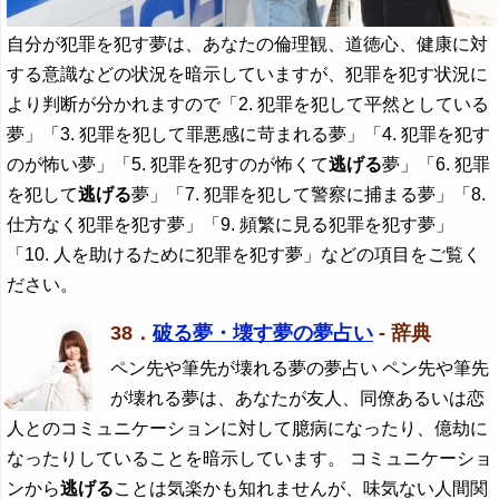
自分が犯罪を犯す夢は、あなたの倫理観、道徳心、健康に対
する意識などの状況を暗示していますが、犯罪を犯す状況に
より判断が分かれますので「2. 犯罪を犯して平然としている
夢」「3. 犯罪を犯して罪悪感に苛まれる夢」「4. 犯罪を犯す
のが怖い夢」「5. 犯罪を犯すのが怖くて
逃げる
夢」「6. 犯罪
を犯して
逃げる
夢」「7. 犯罪を犯して警察に捕まる夢」「8.
仕方なく犯罪を犯す夢」「9. 頻繁に見る犯罪を犯す夢」
「10. 人を助けるために犯罪を犯す夢」などの項目をご覧く
ださい。
38．
破る夢・壊す夢の夢占い
- 辞典
ペン先や筆先が壊れる夢の夢占い ペン先や筆先
が壊れる夢は、あなたが友人、同僚あるいは恋
人とのコミュニケーションに対して臆病になったり、億劫に
なったりしていることを暗示しています。 コミュニケーショ
ンから
逃げる
ことは気楽かも知れませんが、味気ない人間関