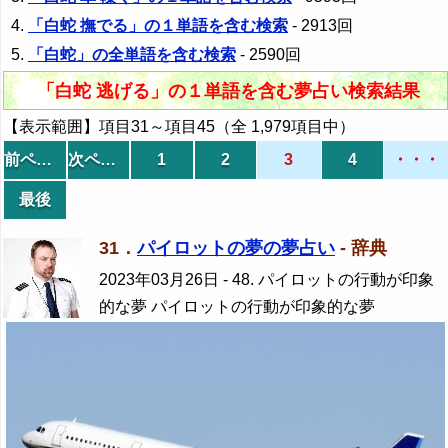
「白蛇 撫でる」の１単語を含む検索
- 2913回
「白蛇」の全単語を含む検索
- 2590回
「白蛇 逃げる」の１単語を含む夢占い検索結果
【表示範囲】項目31～項目45（全 1,979項目中）
前ページ
次ページ
1
2
3
4
・・・
最後
31．
パイロットの夢の夢占い
- 辞典
2023年03月26日
- 48. パイロットの行動が印象
的な夢 パイロットの行動が印象的な夢