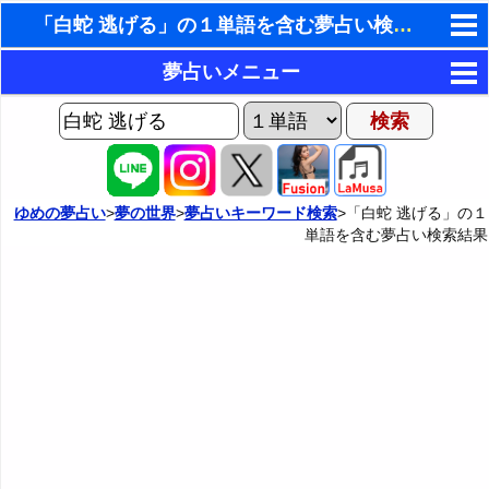
「白蛇 逃げる」の１単語を含む夢占い検索結果
東洋・西洋占星術
夢占いメニュー
ホラリー占星術
AIゆめの夢占いチャット
夢の世界
手相占いで未来診断
ヨセフの夢占い
夢占い掲示板
タロットカードで無料占い
ゆめの夢占い
>
夢の世界
>
夢占いキーワード検索
>「白蛇 逃げる」の１
単語を含む夢占い検索結果
夢占いの歴史
カテゴリー別夢占い
命名の姓名判断
夢を見るメカニズム
夢占い辞典
飛星派風水で住宅開運
無意識の6種類のアーキタイプ
人気の夢占い
男と女の心理学と心理テスト
夢診断の方法
正夢と逆夢
予知夢とデジャヴ