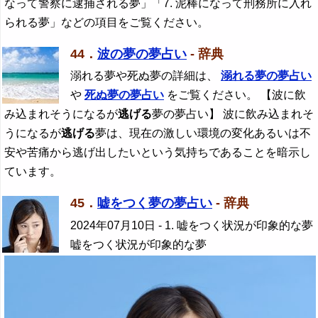
なって警察に逮捕される夢」「7. 泥棒になって刑務所に入れ
られる夢」などの項目をご覧ください。
44．
波の夢の夢占い
- 辞典
溺れる夢や死ぬ夢の詳細は、
溺れる夢の夢占い
や
死ぬ夢の夢占い
をご覧ください。 【波に飲
み込まれそうになるが
逃げる
夢の夢占い】 波に飲み込まれそ
うになるが
逃げる
夢は、現在の激しい環境の変化あるいは不
安や苦痛から逃げ出したいという気持ちであることを暗示し
ています。
45．
嘘をつく夢の夢占い
- 辞典
2024年07月10日
- 1. 嘘をつく状況が印象的な夢
嘘をつく状況が印象的な夢