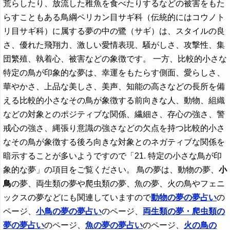
荒らしたり、放流した稚魚を食べたりするなどの被害をもた
らすこともある鳥綱ペリカン目サギ科（伝統的にはコウノト
リ目サギ科）に属する夢の中の鷺（サギ）は、スタイルの良
さ、優れた飛翔力、激しい愛情表現、騒がしさ、攻撃性、集
団繁殖、執着心、被害などの象徴です。 一方、比較的小さな
特定の鳥が印象的な夢は、幸運をもたらす側面、愛らしさ、
華やかさ、上品な美しさ、美声、知能の高さなどの長所を備
える比較的小さなその鳥が象徴する前向きな人、動物、組織
などの対象とのポジティブな関係、繊細さ、存心の強さ、警
戒心の強さ、縄張り意識の強さなどの欠点を持つ比較的小さ
なその鳥が象徴する後ろ向きな対象とのネガティブな関係を
暗示することが多いようですので「21. 特定の小さな鳥が印
象的な夢」の項目をご覧ください。 鳥の夢は、動物の夢、
小
鳥
の夢、両生類の夢や爬虫類の夢、魚の夢、火の鳥やフェニ
ックスの夢などにも関連していますので
動物の夢の夢占い
の
ページ、
小鳥
の夢の夢占い
のページ、
両生類の夢・爬虫類の
夢の夢占い
のページ、
魚の夢の夢占い
のページ、
火の鳥の