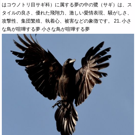
はコウノトリ目サギ科）に属する夢の中の鷺（サギ）は、ス
タイルの良さ、優れた飛翔力、激しい愛情表現、騒がしさ、
攻撃性、集団繁殖、執着心、被害などの象徴です。 21. 小さ
な鳥が喧嘩する夢 小さな鳥が喧嘩する夢