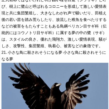
び、樹上に鷺山と呼ばれるコロニーを形成して激しい愛情表
現と共に集団繁殖し、大きなしわがれ声で騒いだり、田植え
後の若い苗を踏み荒らしたり、放流した稚魚を食べたりする
などの被害をもたらすこともある鳥綱ペリカン目サギ科（伝
統的にはコウノトリ目サギ科）に属する夢の中の鷺（サギ）
は、スタイルの良さ、優れた飛翔力、激しい愛情表現、騒が
しさ、攻撃性、集団繁殖、執着心、被害などの象徴です。
21. 小さな鳥に殺されそうになる夢 小さな鳥に殺されそうに
なる夢