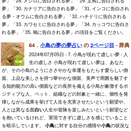
夢」「28. メジロに告白される夢」「29. 文鳥に告白される
夢」「30. カナリアに告白される夢」「31. インコに告白され
る夢・オウムに告白される夢」「32. ハチドリに告白される
夢」「33. カワセミに告白される夢」「34. カッコウに告白さ
れる夢」「35. 鳩に告白される夢」の項目をご覧ください。
64．
小鳥の夢の夢占い
の
2ページ目
- 辞典
2024年07月05日
- 7. 小鳥が現れて虚しい夢 - 人
生の虚しさ 小鳥が現れて虚しい夢は、あなた
が、その小鳥のようにささやかな幸運をもたらす愛らしい側
面、上品な美しさを持つ華やかな側面、美声で周囲を魅了す
る知的能力の高い側面などの長所を備える小鳥が象徴するポ
ジティブな人、ペット、組織などの対象と一緒に、個性を発
揮しながら成果を挙げて人生を充実させたいという願望や、
人とは異なる面
白い
人生や冒険を楽しみたいという願望など
を抱いているけれど、実現できずに虚しさを感じていること
を暗示しています。
小鳥
に対する自分の感情や
小鳥
の状況な