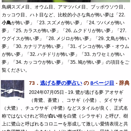
鳥綱スズメ目、オウム目、アマツバメ目、ブッポウソウ目、
カッコウ目、ハト目など、比較的小さな鳥が怖い夢は「22.
小鳥
が怖い夢」「23. スズメが怖い夢」「24. ツバメが怖い
夢」「25. カラスが怖い夢」「26. ムクドリが怖い夢」「27.
ウグイスが怖い夢」「28. メジロが怖い夢」「29. 文鳥が怖い
夢」「30. カナリアが怖い夢」「31. インコが怖い夢・オウム
が怖い夢」「32. ハチドリが怖い夢」「33. カワセミが怖い
夢」「34. カッコウが怖い夢」「35. 鳩が怖い夢」の項目をご
覧ください。
73．
逃げる夢の夢占い
の
8ページ目
- 辞典
2024年07月05日
- 19. 鷺が逃げる夢 アオサギ
（青鷺、蒼鷺）、コサギ（小鷺）、ダイサギ
（大鷺）、チュウサギ（中鷺）などスタイルが良く、正式名
称ではないけれど羽が
白い
種を白鷺（シラサギ）と呼び、樹
上に鷺山と呼ばれるコロニーを形成して激しい愛情表現と共