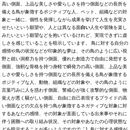
高い側面、上品な美しさや愛らしさを持つ側面などの長所を
備える鳥が象徴するポジティブな人、ペット、組織などの対
象と一緒に、個性を発揮しながら成果を挙げて人生を充実さ
せたいという願望や、人とは異なる面
白い
人生や冒険を楽し
みたいという願望などを抱いているけれど、実現できずに虚
しさを感じていることを暗示しています。 鳥に対する自分の
感情や鳥の状況などが印象的な夢は、その鳥のように広い視
野と鋭い洞察力を持つ側面、優れた創造力で自由に発想する
側面、強靭な骨格を持つ身軽で瞬発力の高い側面、上品な美
しさや愛らしさを持つ側面などの長所を備える鳥が象徴する
ポジティブな人、動物、組織などの対象や、その鳥のように
言葉巧みに人を惑わす側面、警戒心が強く攻撃的な側面、物
覚えが悪く騒がしい側面、自由に自己表現するプライドの高
い側面などの欠点を持つ鳥が象徴するネガティブな対象に対
するあなたの感情、その対象が直面している出来事やそれに
伴う困難への取り組み状況、その対象やあなたの心理状態な
どを暗示することが多いようですので「1. 鳥に対する感情が