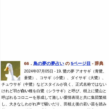
66．
鳥の夢の夢占い
の
5ページ目
- 辞典
2024年07月05日
- 19. 鷺の夢 アオサギ（青鷺、
蒼鷺）、コサギ（小鷺）、ダイサギ（大鷺）、
チュウサギ（中鷺）などスタイルが良く、正式名称ではない
けれど羽が
白い
種を白鷺（シラサギ）と呼び、樹上に鷺山と
呼ばれるコロニーを形成して激しい愛情表現と共に集団繁殖
し、大きなしわがれ声で騒いだり、田植え後の若い苗を踏み