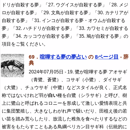
ドリが自殺する夢」「27. ウグイスが自殺する夢」「28. メジ
ロが自殺する夢」「29. 文鳥が自殺する夢」「30. カナリアが
自殺する夢」「31. インコが自殺する夢・オウムが自殺する
夢」「32. ハチドリが自殺する夢」「33. カワセミが自殺する
夢」「34. カッコウが自殺する夢」「35. 鳩が自殺する夢」の
項目をご覧ください。
69．
喧嘩する夢の夢占い
の
8ページ目
- 辞
典
2024年07月05日
- 19. 鷺が喧嘩する夢 アオサギ
（青鷺、蒼鷺）、コサギ（小鷺）、ダイサギ
（大鷺）、チュウサギ（中鷺）などスタイルが良く、正式名
称ではないけれど羽が
白い
種を白鷺（シラサギ）と呼び、樹
上に鷺山と呼ばれるコロニーを形成して激しい愛情表現と共
に集団繁殖し、大きなしわがれ声で騒いだり、田植え後の若
い苗を踏み荒らしたり、放流した稚魚を食べたりするなどの
被害をもたらすこともある鳥綱ペリカン目サギ科（伝統的に