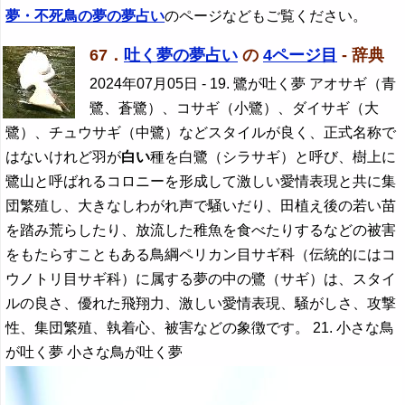
夢・不死鳥の夢の夢占い
のページなどもご覧ください。
67．
吐く夢の夢占い
の
4ページ目
- 辞典
2024年07月05日
- 19. 鷺が吐く夢 アオサギ（青
鷺、蒼鷺）、コサギ（小鷺）、ダイサギ（大
鷺）、チュウサギ（中鷺）などスタイルが良く、正式名称で
はないけれど羽が
白い
種を白鷺（シラサギ）と呼び、樹上に
鷺山と呼ばれるコロニーを形成して激しい愛情表現と共に集
団繁殖し、大きなしわがれ声で騒いだり、田植え後の若い苗
を踏み荒らしたり、放流した稚魚を食べたりするなどの被害
をもたらすこともある鳥綱ペリカン目サギ科（伝統的にはコ
ウノトリ目サギ科）に属する夢の中の鷺（サギ）は、スタイ
ルの良さ、優れた飛翔力、激しい愛情表現、騒がしさ、攻撃
性、集団繁殖、執着心、被害などの象徴です。 21. 小さな鳥
が吐く夢 小さな鳥が吐く夢