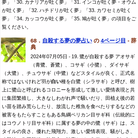
夢」「30. カナリアが吐く夢」「31. インコが吐く夢・オウム
が吐く夢」「32. ハチドリが吐く夢」「33. カワセミが吐く
夢」「34. カッコウが吐く夢」「35. 鳩が吐く夢」の項目をご
覧ください。
68．
自殺する夢の夢占い
の
4ページ目
- 辞
典
2024年07月05日
- 19. 鷺が自殺する夢 アオサギ
（青鷺、蒼鷺）、コサギ（小鷺）、ダイサギ
（大鷺）、チュウサギ（中鷺）などスタイルが良く、正式名
称ではないけれど羽が
白い
種を白鷺（シラサギ）と呼び、樹
上に鷺山と呼ばれるコロニーを形成して激しい愛情表現と共
に集団繁殖し、大きなしわがれ声で騒いだり、田植え後の若
い苗を踏み荒らしたり、放流した稚魚を食べたりするなどの
被害をもたらすこともある鳥綱ペリカン目サギ科（伝統的に
はコウノトリ目サギ科）に属する夢の中の鷺（サギ）は、ス
タイルの良さ、優れた飛翔力、激しい愛情表現、騒がしさ、