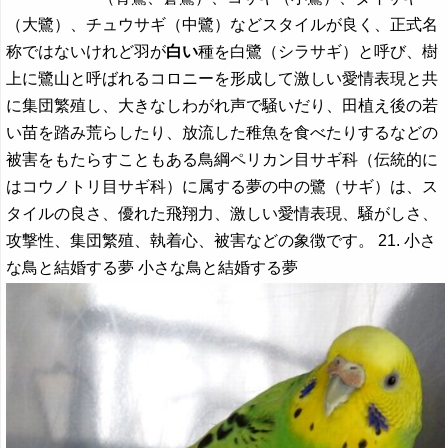
（大鷺）、チュウサギ（中鷺）などスタイルが良く、正式名
称ではないけれど羽が
白い
種を白鷺（シラサギ）と呼び、樹
上に鷺山と呼ばれるコロニーを形成して激しい愛情表現と共
に集団繁殖し、大きなしわがれ声で騒いだり、田植え後の若
い苗を踏み荒らしたり、放流した稚魚を食べたりするなどの
被害をもたらすこともある鳥綱ペリカン目サギ科（伝統的に
はコウノトリ目サギ科）に属する夢の中の鷺（サギ）は、ス
タイルの良さ、優れた飛翔力、激しい愛情表現、騒がしさ、
攻撃性、集団繁殖、執着心、被害などの象徴です。 21. 小さ
な鳥と結婚する夢 小さな鳥と結婚する夢