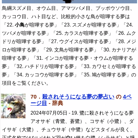
鳥綱スズメ目、オウム目、アマツバメ目、ブッポウソウ目、
カッコウ目、ハト目など、比較的小さな鳥が喧嘩する夢は
「22.
小鳥
が喧嘩する夢」「23. スズメが喧嘩する夢」「24.
ツバメが喧嘩する夢」「25. カラスが喧嘩する夢」「26. ムク
ドリが喧嘩する夢」「27. ウグイスが喧嘩する夢」「28. メジ
ロが喧嘩する夢」「29. 文鳥が喧嘩する夢」「30. カナリアが
喧嘩する夢」「31. インコが喧嘩する夢・オウムが喧嘩する
夢」「32. ハチドリが喧嘩する夢」「33. カワセミが喧嘩する
夢」「34. カッコウが喧嘩する夢」「35. 鳩が喧嘩する夢」の
項目をご覧ください。
70．
殺されそうになる夢の夢占い
の
4ペ
ージ目
- 辞典
2024年07月05日
- 19. 鷺に殺されそうになる夢
アオサギ（青鷺、蒼鷺）、コサギ（小鷺）、ダ
イサギ（大鷺）、チュウサギ（中鷺）などスタイルが良く、
正式名称ではないけれど羽が
白い
種を白鷺（シラサギ）と呼