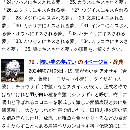
「24. ツバメにキスされる夢」「25. カラスにキスされる夢」
「26. ムクドリにキスされる夢」「27. ウグイスにキスされる
夢」「28. メジロにキスされる夢」「29. 文鳥にキスされる
夢」「30. カナリアにキスされる夢」「31. インコにキスされ
る夢・オウムにキスされる夢」「32. ハチドリにキスされる
夢」「33. カワセミにキスされる夢」「34. カッコウにキスさ
れる夢」「35. 鳩にキスされる夢」の項目をご覧ください。
72．
怖い夢の夢占い
の
4ページ目
- 辞典
2024年07月05日
- 19. 鷺が怖い夢 アオサギ（青
鷺、蒼鷺）、コサギ（小鷺）、ダイサギ（大
鷺）、チュウサギ（中鷺）などスタイルが良く、正式名称で
はないけれど羽が
白い
種を白鷺（シラサギ）と呼び、樹上に
鷺山と呼ばれるコロニーを形成して激しい愛情表現と共に集
団繁殖し、大きなしわがれ声で騒いだり、田植え後の若い苗
を踏み荒らしたり、放流した稚魚を食べたりするなどの被害
をもたらすこともある鳥綱ペリカン目サギ科（伝統的にはコ