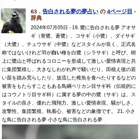
63．
告白される夢の夢占い
の
4ページ目
-
辞典
2024年07月05日
- 19. 鷺に告白される夢 アオサ
ギ（青鷺、蒼鷺）、コサギ（小鷺）、ダイサギ
（大鷺）、チュウサギ（中鷺）などスタイルが良く、正式名
称ではないけれど羽が
白い
種を白鷺（シラサギ）と呼び、樹
上に鷺山と呼ばれるコロニーを形成して激しい愛情表現と共
に集団繁殖し、大きなしわがれ声で騒いだり、田植え後の若
い苗を踏み荒らしたり、放流した稚魚を食べたりするなどの
被害をもたらすこともある鳥綱ペリカン目サギ科（伝統的に
はコウノトリ目サギ科）に属する夢の中の鷺（サギ）は、ス
タイルの良さ、優れた飛翔力、激しい愛情表現、騒がしさ、
攻撃性、集団繁殖、執着心、被害などの象徴です。 21. 小さ
な鳥に告白される夢 小さな鳥に告白される夢