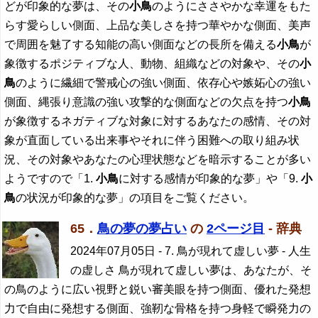
どが印象的な夢は、その
小鳥
のようにささやかな幸運をもた
らす愛らしい側面、上品な美しさを持つ華やかな側面、美声
で周囲を魅了する知能の高い側面などの長所を備える
小鳥
が
象徴するポジティブな人、動物、組織などの対象や、その
小
鳥
のように繊細で警戒心の強い側面、依存心や嫉妬心の強い
側面、縄張り意識の強い攻撃的な側面などの欠点を持つ
小鳥
が象徴するネガティブな対象に対するあなたの感情、その対
象が直面している出来事やそれに伴う困難への取り組み状
況、その対象やあなたの心理状態などを暗示することが多い
ようですので「1.
小鳥
に対する感情が印象的な夢」や「9.
小
鳥
の状況が印象的な夢」の項目をご覧ください。
65．
鳥の夢の夢占い
の
2ページ目
- 辞典
2024年07月05日
- 7. 鳥が現れて虚しい夢 - 人生
の虚しさ 鳥が現れて虚しい夢は、あなたが、そ
の鳥のように広い視野と鋭い審美眼を持つ側面、優れた発想
力で自由に発想する側面、強靭な骨格を持つ身軽で瞬発力の