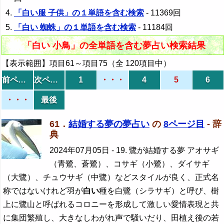
「白い服 子供」の１単語を含む検索
- 11369回
「白い 蜘蛛」の１単語を含む検索
- 11184回
「白い 小鳥」の全単語を含む夢占い検索結果
【表示範囲】項目61～項目75（全 120項目中）
前ページ
次ページ
1
・・・
4
5
6
・・・
最後
61．
結婚する夢の夢占い
の
8ページ目
- 辞
典
2024年07月05日
- 19. 鷺が結婚する夢 アオサギ
（青鷺、蒼鷺）、コサギ（小鷺）、ダイサギ
（大鷺）、チュウサギ（中鷺）などスタイルが良く、正式名
称ではないけれど羽が
白い
種を白鷺（シラサギ）と呼び、樹
上に鷺山と呼ばれるコロニーを形成して激しい愛情表現と共
に集団繁殖し、大きなしわがれ声で騒いだり、田植え後の若