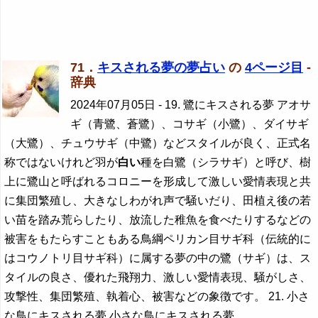
71．
キスされる夢の夢占い
の
4ページ目
-
辞典
2024年07月05日
- 19. 鷺にキスされる夢 アオサ
ギ（青鷺、蒼鷺）、コサギ（小鷺）、ダイサギ
（大鷺）、チュウサギ（中鷺）などスタイルが良く、正式名
称ではないけれど羽が
白い
種を白鷺（シラサギ）と呼び、樹
上に鷺山と呼ばれるコロニーを形成して激しい愛情表現と共
に集団繁殖し、大きなしわがれ声で騒いだり、田植え後の若
い苗を踏み荒らしたり、放流した稚魚を食べたりするなどの
被害をもたらすこともある鳥綱ペリカン目サギ科（伝統的に
はコウノトリ目サギ科）に属する夢の中の鷺（サギ）は、ス
タイルの良さ、優れた飛翔力、激しい愛情表現、騒がしさ、
攻撃性、集団繁殖、執着心、被害などの象徴です。 21. 小さ
な鳥にキスされる夢 小さな鳥にキスされる夢