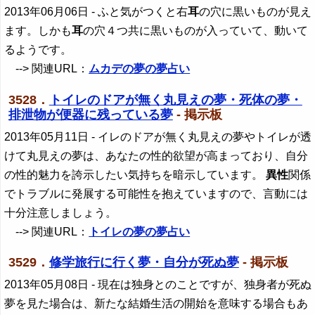
2013年06月06日
- ふと気がつくと右
耳
の穴に黒いものが見え
ます。しかも
耳
の穴４つ共に黒いものが入っていて、動いて
るようです。
--> 関連URL：
ムカデの夢の夢占い
3528．
トイレのドアが無く丸見えの夢・死体の夢・
排泄物が便器に残っている夢
- 掲示板
2013年05月11日
- イレのドアが無く丸見えの夢やトイレが透
けて丸見えの夢は、あなたの性的欲望が高まっており、自分
の性的魅力を誇示したい気持ちを暗示しています。
異性
関係
でトラブルに発展する可能性を抱えていますので、言動には
十分注意しましょう。
--> 関連URL：
トイレの夢の夢占い
3529．
修学旅行に行く夢・自分が死ぬ夢
- 掲示板
2013年05月08日
- 現在は独身とのことですが、独身者が死ぬ
夢を見た場合は、新たな結婚生活の開始を意味する場合もあ