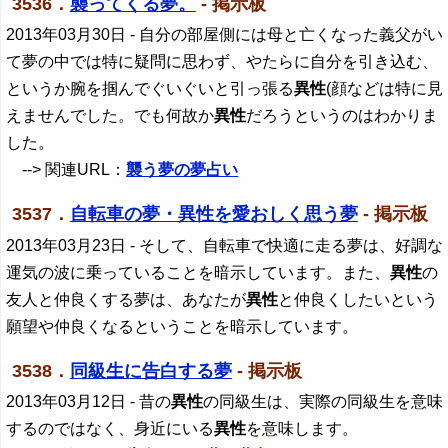
3536．
襲ってくる夢。
- 掲示板
2013年03月30日
- 自分の部屋側には母と亡くなった義父がい
て夢の中では特に疑問に思わず、やたらに自分を引き込む、
というか腕を掴んでぐいぐいと引っ張る
異性
(顔などは特に見
えませんでした。でも何故か
異性
だろうというのはわかりま
した。
--> 関連URL：
襲う夢の夢占い
3537．
自転車の夢・異性を愛おしく思う夢
- 掲示板
2013年03月23日
- そして、自転車で快適に走る夢は、好調な
運気の波に乗っていることを暗示しています。また、
異性
の
友人と仲良くする夢は、あなたが
異性
と仲良くしたいという
願望や仲良くなるということを暗示しています。
3538．
同級生に告白する夢
- 掲示板
2013年03月12日
- 昔の
異性
の同級生は、実際の同級生を意味
するのではなく、身近にいる
異性
を意味します。