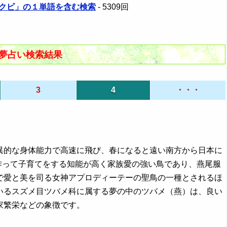
 蝿 クビ」の１単語を含む検索
- 5309回
む夢占い検索結果
3
4
・・・
、驚異的な身体能力で高速に飛び、春になると遠い南方から日本に
作って子育てをする知能が高く家族愛の強い鳥であり、燕尾服
で愛と美を司る女神アプロディーテーの聖鳥の一種とされるほ
いるスズメ目ツバメ科に属する夢の中のツバメ（燕）は、良い
家繁栄などの象徴です。