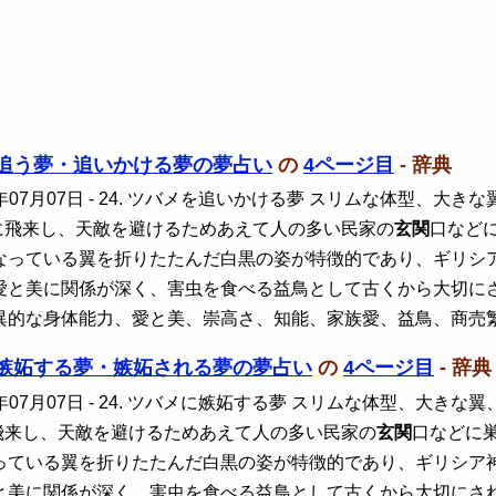
追う夢・追いかける夢の夢占い
の
4ページ目
- 辞典
年07月07日
- 24. ツバメを追いかける夢 スリムな体型、大
に飛来し、天敵を避けるためあえて人の多い民家の
玄関
口など
なっている翼を折りたたんだ白黒の姿が特徴的であり、ギリシ
愛と美に関係が深く、害虫を食べる益鳥として古くから大切に
異的な身体能力、愛と美、崇高さ、知能、家族愛、益鳥、商売
嫉妬する夢・嫉妬される夢の夢占い
の
4ページ目
- 辞典
年07月07日
- 24. ツバメに嫉妬する夢 スリムな体型、大き
飛来し、天敵を避けるためあえて人の多い民家の
玄関
口などに
っている翼を折りたたんだ白黒の姿が特徴的であり、ギリシア
と美に関係が深く、害虫を食べる益鳥として古くから大切にさ