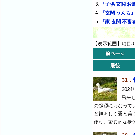
「子供 玄関 お風
「玄関 うんち
「家 玄関 不
【表示範囲】項目31
前ページ
最後
31．
2024
飛来
の起源にもなって
ど神々しく愛と美
便り、驚異的な身