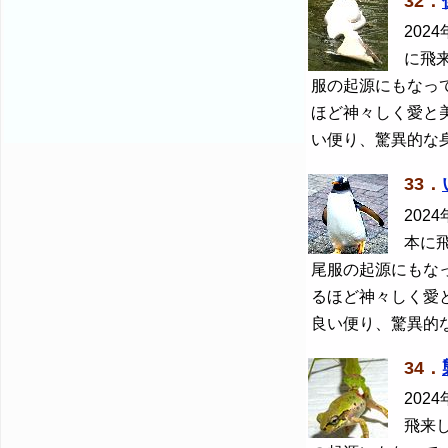
32．
2024
に飛
服の起源にもなっ
ほど神々しく愛と
い便り、驚異的な
33．
2024
本に
尾服の起源にもな
るほど神々しく愛
良い便り、驚異的
34．
2024
飛来