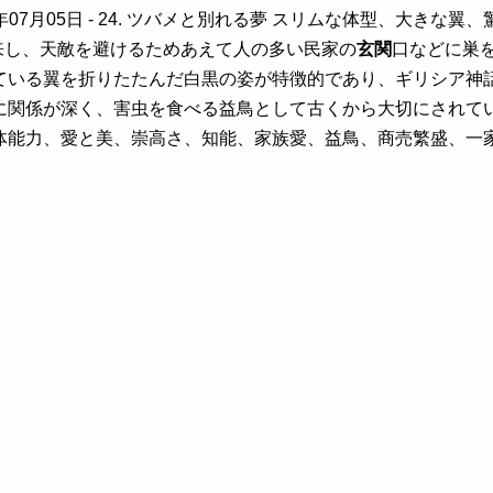
年07月05日
- 24. ツバメと別れる夢 スリムな体型、大きな
来し、天敵を避けるためあえて人の多い民家の
玄関
口などに巣
ている翼を折りたたんだ白黒の姿が特徴的であり、ギリシア神
に関係が深く、害虫を食べる益鳥として古くから大切にされて
体能力、愛と美、崇高さ、知能、家族愛、益鳥、商売繁盛、一