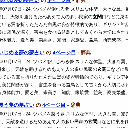
倒れる夢の夢占い
の
4ページ目
- 辞典
年07月07日
- 24. ツバメが倒れる夢 スリムな体型、大きな
来し、天敵を避けるためあえて人の多い民家の
玄関
口などに巣
ている翼を折りたたんだ白黒の姿が特徴的であり、ギリシア神
美に関係が深く、害虫を食べる益鳥として古くから大切にされ
身体能力、愛と美、崇高さ、知能、家族愛、益鳥、商売繁盛、
いじめる夢の夢占い
の
4ページ目
- 辞典
年07月07日
- 24. ツバメをいじめる夢 スリムな体型、大き
飛来し、天敵を避けるためあえて人の多い民家の
玄関
口などに
っている翼を折りたたんだ白黒の姿が特徴的であり、ギリシア
と美に関係が深く、害虫を食べる益鳥として古くから大切にさ
な身体能力、愛と美、崇高さ、知能、家族愛、益鳥、商売繁盛
襲う夢の夢占い
の
4ページ目
- 辞典
年07月07日
- 24. ツバメを襲う夢 スリムな体型、大きな翼
し、天敵を避けるためあえて人の多い民家の
玄関
口などに巣を