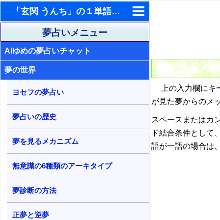
「玄関 うんち」の１単語を含む夢占い検索結果
東洋・西洋占星術
夢占いメニュー
AIゆめの夢占いチャット
ホラリー占星術
夢の世界
手相占いで未来診断
上の入力欄にキー
タロットカードで無料占い
ヨセフの夢占い
が見た夢からのメ
命名の姓名判断
夢占いの歴史
スペースまたはカ
飛星派風水で住宅開運
ド結合条件として
夢を見るメカニズム
語が一語の場合は
男と女の心理学と心理テスト
無意識の6種類のアーキタイプ
夢診断の方法
正夢と逆夢