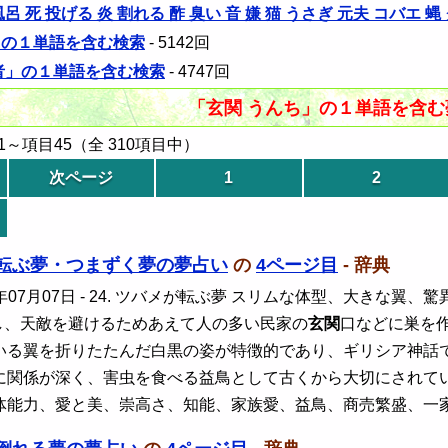
呂 死 投げる 炎 割れる 酢 臭い 音 嫌 猫 うさぎ 元夫 コバエ
」の１単語を含む検索
- 5142回
審者」の１単語を含む検索
- 4747回
「玄関 うんち」の１単語を含
～項目45（全 310項目中）
次ページ
1
2
転ぶ夢・つまずく夢の夢占い
の
4ページ目
- 辞典
年07月07日
- 24. ツバメが転ぶ夢 スリムな体型、大きな翼
し、天敵を避けるためあえて人の多い民家の
玄関
口などに巣を
いる翼を折りたたんだ白黒の姿が特徴的であり、ギリシア神話
に関係が深く、害虫を食べる益鳥として古くから大切にされて
体能力、愛と美、崇高さ、知能、家族愛、益鳥、商売繁盛、一