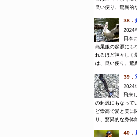
良い便り、驚異的
38．
2024
日本
燕尾服の起源にも
れるほど神々しく
は、良い便り、驚
39．
2024
飛来
の起源にもなって
ど崇高で愛と美に
り、驚異的な身体
40．