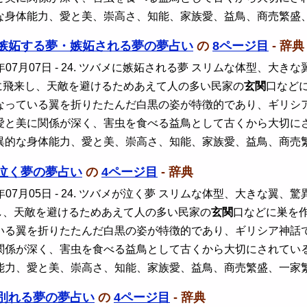
な身体能力、愛と美、崇高さ、知能、家族愛、益鳥、商売繁盛
嫉妬する夢・嫉妬される夢の夢占い
の
8ページ目
- 辞典
年07月07日
- 24. ツバメに嫉妬される夢 スリムな体型、大
に飛来し、天敵を避けるためあえて人の多い民家の
玄関
口など
なっている翼を折りたたんだ白黒の姿が特徴的であり、ギリシ
愛と美に関係が深く、害虫を食べる益鳥として古くから大切に
異的な身体能力、愛と美、崇高さ、知能、家族愛、益鳥、商売
泣く夢の夢占い
の
4ページ目
- 辞典
年07月05日
- 24. ツバメが泣く夢 スリムな体型、大きな翼
し、天敵を避けるためあえて人の多い民家の
玄関
口などに巣を
いる翼を折りたたんだ白黒の姿が特徴的であり、ギリシア神話
関係が深く、害虫を食べる益鳥として古くから大切にされてい
能力、愛と美、崇高さ、知能、家族愛、益鳥、商売繁盛、一家
別れる夢の夢占い
の
4ページ目
- 辞典