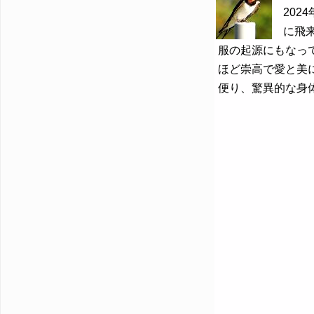
2024
に飛
服の起源にもなっ
ほど崇高で愛と美
便り、驚異的な身