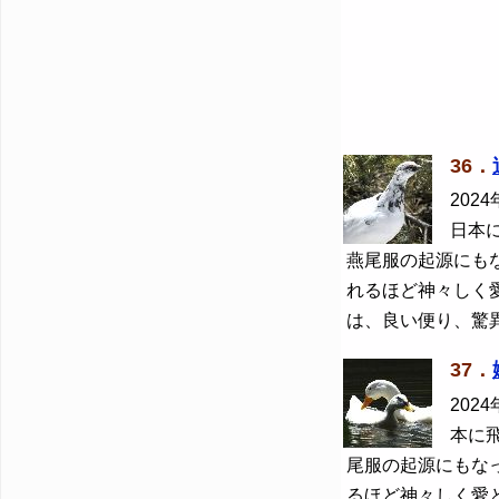
36．
2024
日本
燕尾服の起源にも
れるほど神々しく
は、良い便り、驚
37．
2024
本に
尾服の起源にもな
るほど神々しく愛