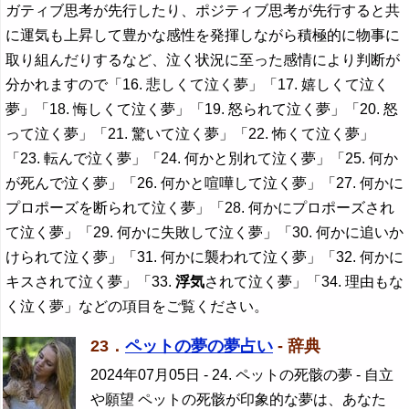
ガティブ思考が先行したり、ポジティブ思考が先行すると共
に運気も上昇して豊かな感性を発揮しながら積極的に物事に
取り組んだりするなど、泣く状況に至った感情により判断が
分かれますので「16. 悲しくて泣く夢」「17. 嬉しくて泣く
夢」「18. 悔しくて泣く夢」「19. 怒られて泣く夢」「20. 怒
って泣く夢」「21. 驚いて泣く夢」「22. 怖くて泣く夢」
「23. 転んで泣く夢」「24. 何かと別れて泣く夢」「25. 何か
が死んで泣く夢」「26. 何かと喧嘩して泣く夢」「27. 何かに
プロポーズを断られて泣く夢」「28. 何かにプロポーズされ
て泣く夢」「29. 何かに失敗して泣く夢」「30. 何かに追いか
けられて泣く夢」「31. 何かに襲われて泣く夢」「32. 何かに
キスされて泣く夢」「33.
浮気
されて泣く夢」「34. 理由もな
く泣く夢」などの項目をご覧ください。
23．
ペットの夢の夢占い
- 辞典
2024年07月05日
- 24. ペットの死骸の夢 - 自立
や願望 ペットの死骸が印象的な夢は、あなた