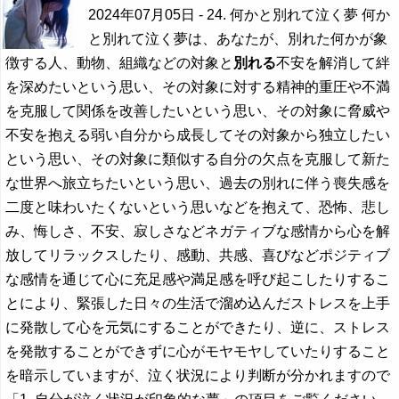
2024年07月05日
- 24. 何かと別れて泣く夢 何か
と別れて泣く夢は、あなたが、別れた何かが象
徴する人、動物、組織などの対象と
別れる
不安を解消して絆
を深めたいという思い、その対象に対する精神的重圧や不満
を克服して関係を改善したいという思い、その対象に脅威や
不安を抱える弱い自分から成長してその対象から独立したい
という思い、その対象に類似する自分の欠点を克服して新た
な世界へ旅立ちたいという思い、過去の別れに伴う喪失感を
二度と味わいたくないという思いなどを抱えて、恐怖、悲し
み、悔しさ、不安、寂しさなどネガティブな感情から心を解
放してリラックスしたり、感動、共感、喜びなどポジティブ
な感情を通じて心に充足感や満足感を呼び起こしたりするこ
とにより、緊張した日々の生活で溜め込んだストレスを上手
に発散して心を元気にすることができたり、逆に、ストレス
を発散することができずに心がモヤモヤしていたりすること
を暗示していますが、泣く状況により判断が分かれますので