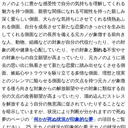
カノのように豊かな感受性で自分の気持ちを理解してくれる
魅力を持つ側面、親密な関係になれる可能性を持った親しみ
深く愛らしい側面、大らかな気持ちにさせてくれる情熱あふ
れる側面、自分を成長させて新たな恋愛のきっかけを生み出
してくれる側面などの長所を備える元カノが象徴する前向き
な人、動物、組織などの対象が自分の代役だったり、その対
象の死や健康を心配していたり、その対象と
別れる
不安やそ
の対象からの自立願望が高まっていたり、元カノのように過
去の思い出に執着させて新たな恋愛に踏み出せなくさせる側
面、嫉妬心やトラウマを駆り立てる多情な側面、理想と現実
とのジレンマに陥らせる側面などの欠点を持つ元カノが象徴
する後ろ向きな対象からの解放願望やその対象に類似する自
分の欠点の改善願望が高まっていたり、溜め込んだストレス
を解放するよう自分の無意識に促されていたりすることなど
を暗示していますが、状況により判断が分かれますので死ぬ
夢のページの「
何かが死ぬ状況が印象的な夢
」の項目をご覧
ください。 25. 元カノの状況が印象的な夢 元カノの状況が印