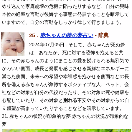
めり込んで家庭崩壊の危機に陥ったりするなど、自分の興味
本位の軽率な言動が後悔する事態に発展することを暗示して
いますので、自分の言動をしっかり律して行きましょう。
25．
赤ちゃんの夢の夢占い
- 辞典
2024年07月05日
- そして、赤ちゃんが死ぬ夢
は、あなたが、死に対する恐怖を抱えると共
に、その赤ちゃんのようにまことの愛を授けられる無邪気で
かわいい側面、成長と発展を感じさせる新鮮なエネルギーに
満ちた側面、未来への希望や幸福感を抱かせる側面などの長
所を備える赤ちゃんが象徴するポジティブな人、ペット、会
社などの対象が自分の代役だったり、その対象の死や健康を
心配していたり、その対象と
別れる
不安やその対象からの自
立願望が高まっていたりすることなどを暗示しています。
21. 赤ちゃんの状況が印象的な夢 赤ちゃんの状況が印象的な
夢