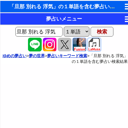
「旦那 別れる 浮気」の１単語を含む夢占い検索結果
東洋・西洋占星術
夢占いメニュー
ホラリー占星術
AIゆめの夢占いチャット
夢の世界
手相占いで未来診断
ヨセフの夢占い
夢占い掲示板
タロットカードで無料占い
ゆめの夢占い
>
夢の世界
>
夢占いキーワード検索
>「旦那 別れる 浮気」
の１単語を含む夢占い検索結果
夢占いの歴史
カテゴリー別夢占い
命名の姓名判断
夢を見るメカニズム
夢占い辞典
飛星派風水で住宅開運
無意識の6種類のアーキタイプ
人気の夢占い
男と女の心理学と心理テスト
夢診断の方法
正夢と逆夢
予知夢とデジャヴ