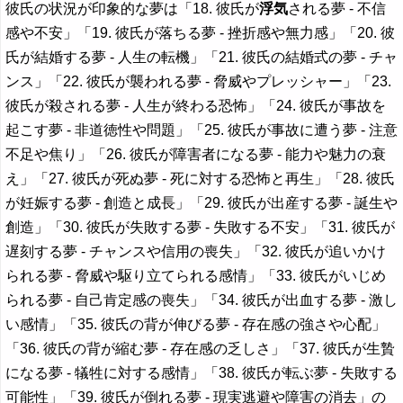
彼氏の状況が印象的な夢は「18. 彼氏が
浮気
される夢 - 不信
感や不安」「19. 彼氏が落ちる夢 - 挫折感や無力感」「20. 彼
氏が結婚する夢 - 人生の転機」「21. 彼氏の結婚式の夢 - チャ
ンス」「22. 彼氏が襲われる夢 - 脅威やプレッシャー」「23.
彼氏が殺される夢 - 人生が終わる恐怖」「24. 彼氏が事故を
起こす夢 - 非道徳性や問題」「25. 彼氏が事故に遭う夢 - 注意
不足や焦り」「26. 彼氏が障害者になる夢 - 能力や魅力の衰
え」「27. 彼氏が死ぬ夢 - 死に対する恐怖と再生」「28. 彼氏
が妊娠する夢 - 創造と成長」「29. 彼氏が出産する夢 - 誕生や
創造」「30. 彼氏が失敗する夢 - 失敗する不安」「31. 彼氏が
遅刻する夢 - チャンスや信用の喪失」「32. 彼氏が追いかけ
られる夢 - 脅威や駆り立てられる感情」「33. 彼氏がいじめ
られる夢 - 自己肯定感の喪失」「34. 彼氏が出血する夢 - 激し
い感情」「35. 彼氏の背が伸びる夢 - 存在感の強さや心配」
「36. 彼氏の背が縮む夢 - 存在感の乏しさ」「37. 彼氏が生贄
になる夢 - 犠牲に対する感情」「38. 彼氏が転ぶ夢 - 失敗する
可能性」「39. 彼氏が倒れる夢 - 現実逃避や障害の消去」の