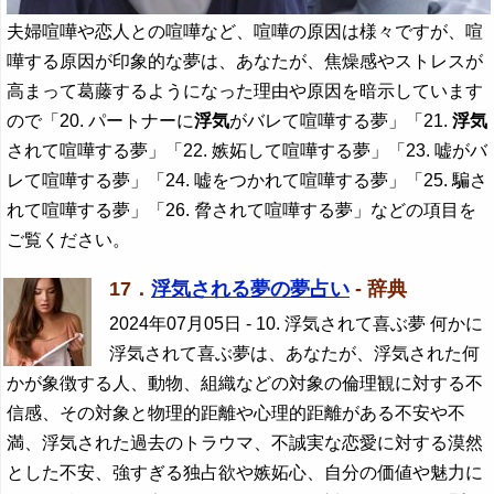
夫婦喧嘩や恋人との喧嘩など、喧嘩の原因は様々ですが、喧
嘩する原因が印象的な夢は、あなたが、焦燥感やストレスが
高まって葛藤するようになった理由や原因を暗示しています
ので「20. パートナーに
浮気
がバレて喧嘩する夢」「21.
浮気
されて喧嘩する夢」「22. 嫉妬して喧嘩する夢」「23. 嘘がバ
レて喧嘩する夢」「24. 嘘をつかれて喧嘩する夢」「25. 騙さ
れて喧嘩する夢」「26. 脅されて喧嘩する夢」などの項目を
ご覧ください。
17．
浮気される夢の夢占い
- 辞典
2024年07月05日
- 10. 浮気されて喜ぶ夢 何かに
浮気されて喜ぶ夢は、あなたが、浮気された何
かが象徴する人、動物、組織などの対象の倫理観に対する不
信感、その対象と物理的距離や心理的距離がある不安や不
満、浮気された過去のトラウマ、不誠実な恋愛に対する漠然
とした不安、強すぎる独占欲や嫉妬心、自分の価値や魅力に