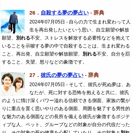
26．
自殺する夢の夢占い
- 辞典
2024年07月05日
- 自らの力で生まれ変わって人
生を再出発したいという思い、自立願望や解放
願望、
別れる
不安、ストレスを解放する必要性などを抱えて
いることを示唆する夢の中で自殺することは、生まれ変わる
こと、再出発、自立願望や解放願望、
別れる
不安、自分を罰
すること、失望、怒りなどの象徴です。
27．
彼氏の夢の夢占い
- 辞典
2024年07月05日
- そして、彼氏が死ぬ夢は、あ
なたが、死に対する恐怖を抱えると共に、彼氏
のように情け深くパワー溢れる信頼できる側面、家族の繋が
りに重点を置く思いやりのある側面、周囲を魅了する男性的
な魅力のある側面などの長所を備える彼氏が象徴するポジテ
ィブな人、ペット、グループなどの対象が自分の代役だった
り、その対象の死や健康を心配していたり、その対象と
別れ