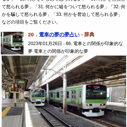
て怒られる夢」「31. 何かに嘘をついて怒られる夢」「32. 何
かを騙して怒られる夢」「33. 何かを脅迫して怒られる夢」
などの項目をご覧ください。
20．
電車の夢の夢占い
- 辞典
2023年01月26日
- 86. 電車との関係が印象的な
夢 電車との関係が印象的な夢