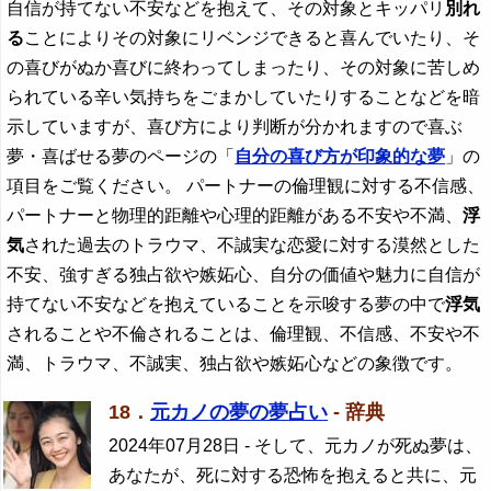
自信が持てない不安などを抱えて、その対象とキッパリ
別れ
る
ことによりその対象にリベンジできると喜んでいたり、そ
の喜びがぬか喜びに終わってしまったり、その対象に苦しめ
られている辛い気持ちをごまかしていたりすることなどを暗
示していますが、喜び方により判断が分かれますので喜ぶ
夢・喜ばせる夢のページの「
自分の喜び方が印象的な夢
」の
項目をご覧ください。 パートナーの倫理観に対する不信感、
パートナーと物理的距離や心理的距離がある不安や不満、
浮
気
された過去のトラウマ、不誠実な恋愛に対する漠然とした
不安、強すぎる独占欲や嫉妬心、自分の価値や魅力に自信が
持てない不安などを抱えていることを示唆する夢の中で
浮気
されることや不倫されることは、倫理観、不信感、不安や不
満、トラウマ、不誠実、独占欲や嫉妬心などの象徴です。
18．
元カノの夢の夢占い
- 辞典
2024年07月28日
- そして、元カノが死ぬ夢は、
あなたが、死に対する恐怖を抱えると共に、元