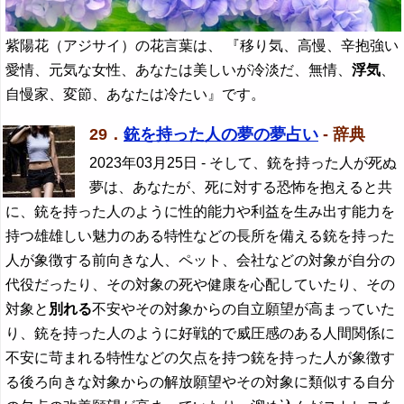
紫陽花（アジサイ）の花言葉は、 『移り気、高慢、辛抱強い
愛情、元気な女性、あなたは美しいが冷淡だ、無情、
浮気
、
自慢家、変節、あなたは冷たい』です。
29．
銃を持った人の夢の夢占い
- 辞典
2023年03月25日
- そして、銃を持った人が死ぬ
夢は、あなたが、死に対する恐怖を抱えると共
に、銃を持った人のように性的能力や利益を生み出す能力を
持つ雄雄しい魅力のある特性などの長所を備える銃を持った
人が象徴する前向きな人、ペット、会社などの対象が自分の
代役だったり、その対象の死や健康を心配していたり、その
対象と
別れる
不安やその対象からの自立願望が高まっていた
り、銃を持った人のように好戦的で威圧感のある人間関係に
不安に苛まれる特性などの欠点を持つ銃を持った人が象徴す
る後ろ向きな対象からの解放願望やその対象に類似する自分