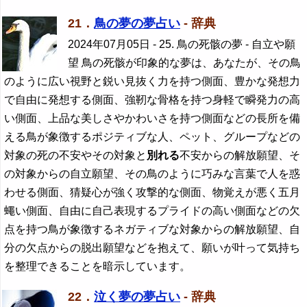
21．
鳥の夢の夢占い
- 辞典
2024年07月05日
- 25. 鳥の死骸の夢 - 自立や願
望 鳥の死骸が印象的な夢は、あなたが、その鳥
のように広い視野と鋭い見抜く力を持つ側面、豊かな発想力
で自由に発想する側面、強靭な骨格を持つ身軽で瞬発力の高
い側面、上品な美しさやかわいさを持つ側面などの長所を備
える鳥が象徴するポジティブな人、ペット、グループなどの
対象の死の不安やその対象と
別れる
不安からの解放願望、そ
の対象からの自立願望、その鳥のように巧みな言葉で人を惑
わせる側面、猜疑心が強く攻撃的な側面、物覚えが悪く五月
蠅い側面、自由に自己表現するプライドの高い側面などの欠
点を持つ鳥が象徴するネガティブな対象からの解放願望、自
分の欠点からの脱出願望などを抱えて、願いが叶って気持ち
を整理できることを暗示しています。
22．
泣く夢の夢占い
- 辞典