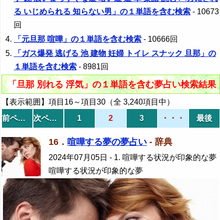
る いじめられる 知らない男」の１単語を含む検索
- 10673
回
「元旦那 喧嘩」の１単語を含む検索
- 10666回
「ガス爆発 逃げる 池 建物 妊婦 トイレ スナック 旦那」の
１単語を含む検索
- 8981回
「旦那 別れる 浮気」の１単語を含む夢占い検索結果
【表示範囲】項目16～項目30（全 3,240項目中）
前ページ
次ページ
1
2
3
・・・
最後
16．
喧嘩する夢の夢占い
- 辞典
2024年07月05日
- 1. 喧嘩する状況が印象的な夢
喧嘩する状況が印象的な夢