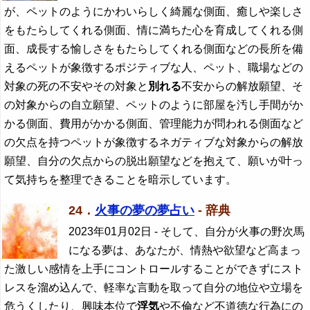
が、ペットのようにかわいらしく綺麗な側面、癒しや楽しさ
をもたらしてくれる側面、情に満ちた心を育成してくれる側
面、成長する愉しさをもたらしてくれる側面などの長所を備
えるペットが象徴するポジティブな人、ペット、職場などの
対象の死の不安やその対象と
別れる
不安からの解放願望、そ
の対象からの自立願望、ペットのように部屋を汚し手間がか
かる側面、費用がかかる側面、管理能力が問われる側面など
の欠点を持つペットが象徴するネガティブな対象からの解放
願望、自分の欠点からの脱出願望などを抱えて、願いが叶っ
て気持ちを整理できることを暗示しています。
24．
火事の夢の夢占い
- 辞典
2023年01月02日
- そして、自分が火事の野次馬
になる夢は、あなたが、情熱や欲望など高まっ
た激しい感情を上手にコントロールすることができずにスト
レスを溜め込んで、軽率な言動を取って自分の地位や立場を
危うくしたり、興味本位で
浮気
や不倫など不道徳な行為にの