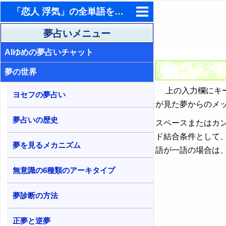
「恋人 浮気」の全単語を含む夢占い検索結果
東洋・西洋占星術
夢占いメニュー
AIゆめの夢占いチャット
ホラリー占星術
夢の世界
手相占いで未来診断
上の入力欄にキー
タロットカードで無料占い
ヨセフの夢占い
が見た夢からのメ
命名の姓名判断
夢占いの歴史
スペースまたはカ
飛星派風水で住宅開運
ド結合条件として
夢を見るメカニズム
語が一語の場合は
男と女の心理学と心理テスト
無意識の6種類のアーキタイプ
夢診断の方法
正夢と逆夢