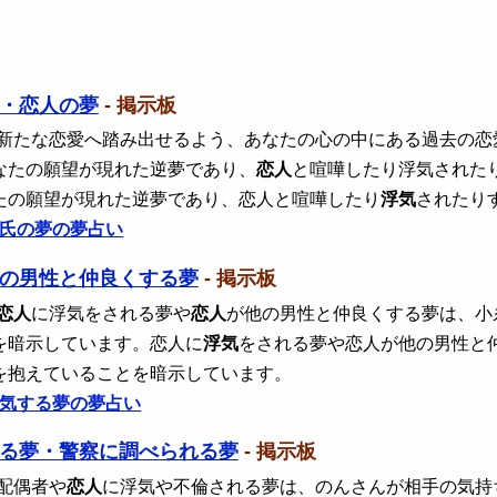
・恋人の夢
- 掲示板
 新たな恋愛へ踏み出せるよう、あなたの心の中にある過去の
なたの願望が現れた逆夢であり、
恋人
と喧嘩したり浮気された
たの願望が現れた逆夢であり、恋人と喧嘩したり
浮気
されたり
氏の夢の夢占い
の男性と仲良くする夢
- 掲示板
恋人
に浮気をされる夢や
恋人
が他の男性と仲良くする夢は、小
を暗示しています。恋人に
浮気
をされる夢や恋人が他の男性と
を抱えていることを暗示しています。
気する夢の夢占い
る夢・警察に調べられる夢
- 掲示板
 配偶者や
恋人
に浮気や不倫される夢は、のんさんが相手の気持