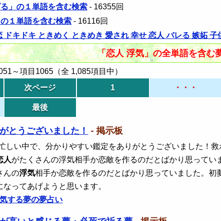
げる」の１単語を含む検索
- 16355回
」の１単語を含む検索
- 16116回
恋 ドキドキ ときめく ときめき 愛され 幸せ 恋人 バレる 嫉妬
「恋人 浮気」の全単語を含む
1～項目1065（全 1,085項目中）
次ページ
1
・・・
最後
がとうございました！
- 掲示板
 忙しい中で、分かりやすい鑑定をありがとうございました！
恋人
がたくさんの浮気相手か恋敵を作るのだとばかり思ってい
さんの
浮気
相手か恋敵を作るのだとばかり思っていました。初
になってあげようと思います。
気する夢の夢占い