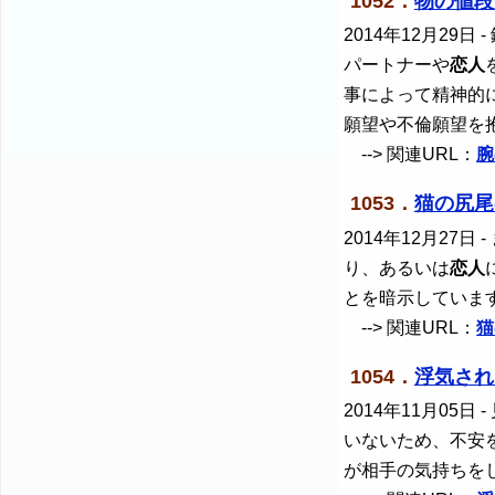
1052．
物の値段
2014年12月29日
-
パートナーや
恋人
事によって精神的
願望や不倫願望を
--> 関連URL：
腕
1053．
猫の尻尾
2014年12月27日
-
り、あるいは
恋人
とを暗示していま
--> 関連URL：
猫
1054．
浮気され
2014年11月05日
-
いないため、不安
が相手の気持ちを