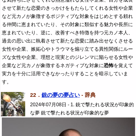
させて新たな恋愛のきっかけをもたらしてくれる女性や企業
など元カノが象徴するポジティブな対象をはじめとする頼れ
る仲間に恵まれていたり、その対象に類似する魅力や長所に
恵まれていたり、逆に、改善すべき特徴を持つ元カノ本人、
過去の思い出に執着させて新たな恋愛に踏み出せなくさせる
女性や企業、嫉妬心やトラウマを煽り立てる異性関係にルー
ズな女性や企業、理想と現実とのジレンマに陥らせる女性や
企業など元カノが象徴するネガティブな対象に
恐怖
を覚えて
実力を十分に活用できなかったりすることを暗示していま
す。
22．
銃の夢の夢占い
- 辞典
2024年07月08日
- 1. 銃で撃たれる状況が印象的
な夢 銃で撃たれる状況が印象的な夢