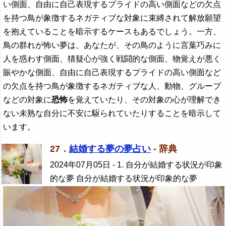
い側面、自由に自己表現するプライドの高い側面などの欠点
を持つ鳥が象徴するネガティブな対象に束縛されて解放願望
を抱えていることを暗示するケースもあるでしょう。一方、
鳥の群れが怖い夢は、あなたが、その鳥のように言葉巧みに
人を惑わす側面、猜疑心が強く戦闘的な側面、物覚えが悪く
賑やかな側面、自由に自己表現するプライドの高い側面など
の欠点を持つ鳥が象徴するネガティブな人、動物、グループ
などの対象に
恐怖
を覚えていたり、その対象の心が理解でき
ない未熟な自分に不安に駆られていたりすることを暗示して
います。
27．
結婚する夢の夢占い
- 辞典
2024年07月05日
- 1. 自分が結婚する状況が印象
的な夢 自分が結婚する状況が印象的な夢