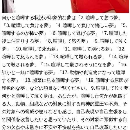
何かと喧嘩する状況が印象的な夢は「2. 喧嘩して勝つ夢」
「3. 喧嘩して負ける夢」「4. 喧嘩して負けて悔しい夢」「5.
喧嘩するのが
怖い
夢」「6. 喧嘩して逃げる夢」「7. 喧嘩した
後に仲直りする夢」「8. 喧嘩して怒る夢」「9. 喧嘩して泣く
夢」「10. 喧嘩して死ぬ夢」「11. 喧嘩して別れる夢」「12.
喧嘩して怒られる夢」「13. 喧嘩して殴られる夢」「14. 喧嘩
して殺される夢」「15. 喧嘩して殺されそうになる夢」「16.
誰かと一緒に喧嘩する夢」「17. 動物や創造物になって喧嘩
する夢」「18. 頻繁に見る喧嘩する夢」「19. 喧嘩する原因が
印象的な夢」などの項目をご覧ください。 9. 喧嘩して泣く夢
何かと喧嘩して泣く夢は、あなたが、喧嘩した何かが象徴す
る人、動物、組織などの対象に対する精神的重圧や不満、そ
の対象への脅威や怒りなどを感じ、自己表現や自己主張をし
て関係を改善したいと思っていたり、その対象に類似する自
分の欠点や未熟さに不安や不快感を抱いて自己改革したいと