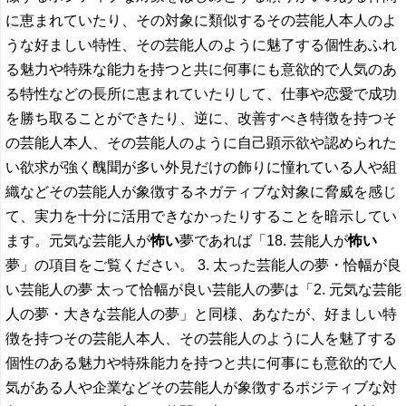
に恵まれていたり、その対象に類似するその芸能人本人のよ
うな好ましい特性、その芸能人のように魅了する個性あふれ
る魅力や特殊な能力を持つと共に何事にも意欲的で人気のあ
る特性などの長所に恵まれていたりして、仕事や恋愛で成功
を勝ち取ることができたり、逆に、改善すべき特徴を持つそ
の芸能人本人、その芸能人のように自己顕示欲や認められた
い欲求が強く醜聞が多い外見だけの飾りに憧れている人や組
織などその芸能人が象徴するネガティブな対象に脅威を感じ
て、実力を十分に活用できなかったりすることを暗示してい
ます。元気な芸能人が
怖い
夢であれば「18. 芸能人が
怖い
夢」の項目をご覧ください。 3. 太った芸能人の夢・恰幅が良
い芸能人の夢 太って恰幅が良い芸能人の夢は「2. 元気な芸能
人の夢・大きな芸能人の夢」と同様、あなたが、好ましい特
徴を持つその芸能人本人、その芸能人のように人を魅了する
個性のある魅力や特殊能力を持つと共に何事にも意欲的で人
気がある人や企業などその芸能人が象徴するポジティブな対