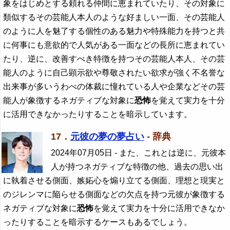
象をはじめとする頼れる仲間に恵まれていたり、その対象に
類似するその芸能人本人のような好ましい一面、その芸能人
のように人を魅了する個性のある魅力や特殊能力を持つと共
に何事にも意欲的で人気がある一面などの長所に恵まれてい
たり、逆に、改善すべき特徴を持つその芸能人本人、その芸
能人のように自己顕示欲や尊敬されたい欲求が強く不名誉な
出来事が多いうわべの体裁に憧れている人や企業などその芸
能人が象徴するネガティブな対象に
恐怖
を覚えて実力を十分
に活用できなかったりすることを暗示しています。
17．
元彼の夢の夢占い
- 辞典
2024年07月05日
- また、これとは逆に、元彼本
人が持つネガティブな特徴の他、過去の思い出
に執着させる側面、嫉妬心を煽り立てる側面、理想と現実と
のジレンマに陥らせる側面などの欠点を持つ元彼が象徴する
ネガティブな対象に
恐怖
を覚えて実力を十分に活用できなか
ったりすることを暗示するケースもあるでしょう。