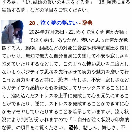
する夢」「17. 結婚の誓いのキスをする夢」「18. 頻繁に見る
結婚する夢」などの項目をご覧ください。
28．
泣く夢の夢占い
- 辞典
2024年07月05日
- 22. 怖くて泣く夢 何かが怖く
て泣く夢は、あなたが、
怖い
と思った何かが象
徴する人、動物、組織などの対象に脅威や精神的重圧を感じ
ていたり、無知で無力な自分自身に失望して不安や寂しさを
抱えていたりするなどして、このような
怖い
思いを二度とし
ないようポジティブ思考を先行させて実力や魅力を磨いて行
こうと努力をすると共に、恐怖、悔しさ、不安、寂しさなど
ネガティブな感情から心を解放してリラックスすることによ
り、溜め込んだストレスを上手に発散して心を元気にするこ
とができたり、逆に、ストレスを発散することができずに心
がモヤモヤしていたりすることを暗示していますが、泣く状
況により判断が分かれますので「1. 自分が泣く状況が印象的
な夢」の項目をご覧ください。
恐怖
、悲しみ、悔しさ、不