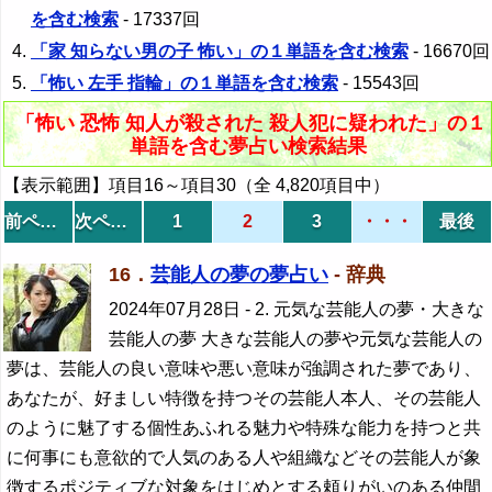
を含む検索
- 17337回
「家 知らない男の子 怖い」の１単語を含む検索
- 16670回
「怖い 左手 指輪」の１単語を含む検索
- 15543回
「怖い 恐怖 知人が殺された 殺人犯に疑われた」の１
単語を含む夢占い検索結果
【表示範囲】項目16～項目30（全 4,820項目中）
前ページ
次ページ
1
2
3
・・・
最後
16．
芸能人の夢の夢占い
- 辞典
2024年07月28日
- 2. 元気な芸能人の夢・大きな
芸能人の夢 大きな芸能人の夢や元気な芸能人の
夢は、芸能人の良い意味や悪い意味が強調された夢であり、
あなたが、好ましい特徴を持つその芸能人本人、その芸能人
のように魅了する個性あふれる魅力や特殊な能力を持つと共
に何事にも意欲的で人気のある人や組織などその芸能人が象
徴するポジティブな対象をはじめとする頼りがいのある仲間