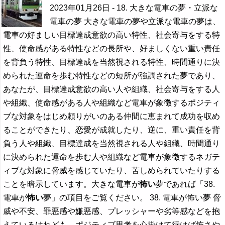
2023年01月26日
- 18. 大きな電車の夢・立派な
電車の夢 大きな電車の夢や立派な電車の夢は、
電車の好ましい目標達成意欲の高い特性、社会寄与をする特
性、使命感がある特性などの長所や、好ましくない重い責任
を背負う特性、目標達成を当然視される特性、時間通りに決
められた運命を歩む特性などの短所が強調された夢であり、
あなたが、目標達成意欲の高い人や組織、社会寄与をする人
や組織、使命感がある人や組織など電車が象徴するポジティ
ブな対象をはじめ頼りがいのある仲間に恵まれて成功を収め
ることができたり、恋愛が成就したり、逆に、重い責任を背
負う人や組織、目標達成を当然視される人や組織、時間通り
に決められた運命を歩む人や組織など電車が象徴するネガテ
ィブな対象に脅威を感じていたり、苦しめられていたりする
ことを暗示しています。大きな電車が
怖い
夢であれば「38.
電車が
怖い
夢」の項目をご覧ください。 38. 電車が怖い夢 脅
威や不安、罪悪感や嫌悪感、プレッシャーや劣等感などを抱
えているけれども、ポジティブ思考を心掛けて行けば怖さや