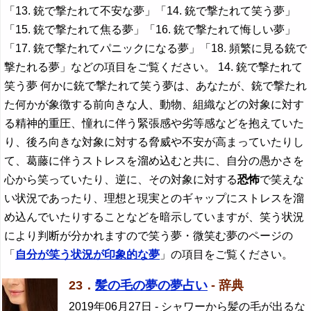
「13. 銃で撃たれて不安な夢」「14. 銃で撃たれて笑う夢」
「15. 銃で撃たれて焦る夢」「16. 銃で撃たれて悔しい夢」
「17. 銃で撃たれてパニックになる夢」「18. 頻繁に見る銃で
撃たれる夢」などの項目をご覧ください。 14. 銃で撃たれて
笑う夢 何かに銃で撃たれて笑う夢は、あなたが、銃で撃たれ
た何かが象徴する前向きな人、動物、組織などの対象に対す
る精神的重圧、憧れに伴う緊張感や劣等感などを抱えていた
り、後ろ向きな対象に対する脅威や不安が高まっていたりし
て、葛藤に伴うストレスを溜め込むと共に、自分の愚かさを
心から笑っていたり、逆に、その対象に対する
恐怖
で笑えな
い状況であったり、理想と現実とのギャップにストレスを溜
め込んでいたりすることなどを暗示していますが、笑う状況
により判断が分かれますので笑う夢・微笑む夢のページの
「
自分が笑う状況が印象的な夢
」の項目をご覧ください。
23．
髪の毛の夢の夢占い
- 辞典
2019年06月27日
- シャワーから髪の毛が出るな