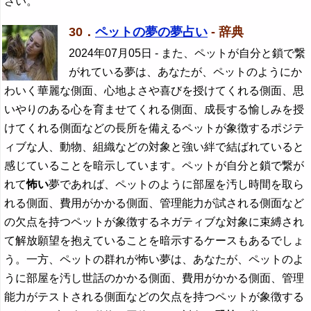
さい。
30．
ペットの夢の夢占い
- 辞典
2024年07月05日
- また、ペットが自分と鎖で繋
がれている夢は、あなたが、ペットのようにか
わいく華麗な側面、心地よさや喜びを授けてくれる側面、思
いやりのある心を育ませてくれる側面、成長する愉しみを授
けてくれる側面などの長所を備えるペットが象徴するポジテ
ィブな人、動物、組織などの対象と強い絆で結ばれていると
感じていることを暗示しています。ペットが自分と鎖で繋が
れて
怖い
夢であれば、ペットのように部屋を汚し時間を取ら
れる側面、費用がかかる側面、管理能力が試される側面など
の欠点を持つペットが象徴するネガティブな対象に束縛され
て解放願望を抱えていることを暗示するケースもあるでしょ
う。一方、ペットの群れが怖い夢は、あなたが、ペットのよ
うに部屋を汚し世話のかかる側面、費用がかかる側面、管理
能力がテストされる側面などの欠点を持つペットが象徴する