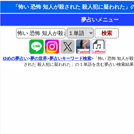
東洋・西洋占星術
夢占いメニュー
ホラリー占星術
AIゆめの夢占いチャット
夢の世界
手相占いで未来診断
ヨセフの夢占い
夢占い掲示板
タロットカードで無料占
ゆめの夢占い
>
夢の世界
>
夢占いキーワード検索
>「怖い 恐怖 知人が殺
された 殺人犯に疑われた」の１単語を含む夢占い検索結果
夢占いの歴史
カテゴリー別夢占い
命名の姓名判断
夢を見るメカニズム
夢占い辞典
飛星派風水で住宅開運
無意識の6種類のアーキタイプ
人気の夢占い
男と女の心理学と心理テス
夢診断の方法
正夢と逆夢
予知夢とデジャヴ