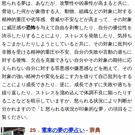
怒られる夢は、あなたが、攻撃性や凶暴性が高まると共に、
脅迫した何かが象徴する人、動物、組織などの対象に対する
精神的重圧や劣等感、脅威や不安などが高まって、その対象
に威圧感や
恐怖
を与えて自由を剥奪したり、自分の優位性を
誇示したりすることにより、ストレスを発散したり、気持ち
をごまかしたりしようとしていると共に、その対象に批判や
非難を受ける精神的重圧や不安、自分の失敗や言動の過ちに
対する後悔、欠点を克服できない自分やその対象の期待に応
えられない自分に対する罪悪感や嫌悪感などを抱えて、その
対象の強い精神力や変化を起こす力を借りて自己批判をする
ことにより成長できたり、逆に、成長できずに失敗や過ちを
繰り返したり、ストレスを溜め込んで体調不良に陥ったりす
ることなどを暗示していますが、怒られる状況により判断が
分かれますので「1. 怒られる状況が印象的な夢」の項目をご
覧ください。
25．
電車の夢の夢占い
- 辞典