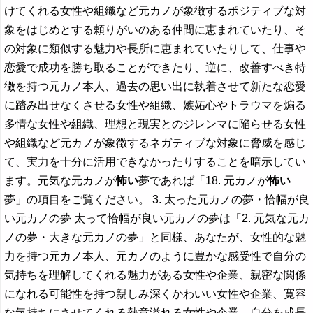
けてくれる女性や組織など元カノが象徴するポジティブな対
象をはじめとする頼りがいのある仲間に恵まれていたり、そ
の対象に類似する魅力や長所に恵まれていたりして、仕事や
恋愛で成功を勝ち取ることができたり、逆に、改善すべき特
徴を持つ元カノ本人、過去の思い出に執着させて新たな恋愛
に踏み出せなくさせる女性や組織、嫉妬心やトラウマを煽る
多情な女性や組織、理想と現実とのジレンマに陥らせる女性
や組織など元カノが象徴するネガティブな対象に脅威を感じ
て、実力を十分に活用できなかったりすることを暗示してい
ます。元気な元カノが
怖い
夢であれば「18. 元カノが
怖い
夢」の項目をご覧ください。 3. 太った元カノの夢・恰幅が良
い元カノの夢 太って恰幅が良い元カノの夢は「2. 元気な元カ
ノの夢・大きな元カノの夢」と同様、あなたが、女性的な魅
力を持つ元カノ本人、元カノのように豊かな感受性で自分の
気持ちを理解してくれる魅力がある女性や企業、親密な関係
になれる可能性を持つ親しみ深くかわいい女性や企業、寛容
な気持ちにさせてくれる熱意溢れる女性や企業、自分を成長