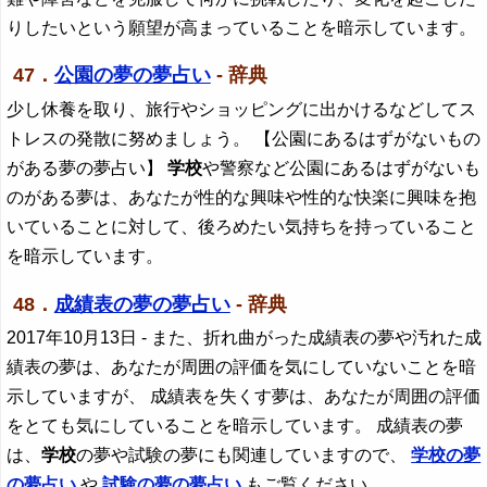
りしたいという願望が高まっていることを暗示しています。
47．
公園の夢の夢占い
- 辞典
少し休養を取り、旅行やショッピングに出かけるなどしてス
トレスの発散に努めましょう。 【公園にあるはずがないもの
がある夢の夢占い】
学校
や警察など公園にあるはずがないも
のがある夢は、あなたが性的な興味や性的な快楽に興味を抱
いていることに対して、後ろめたい気持ちを持っていること
を暗示しています。
48．
成績表の夢の夢占い
- 辞典
2017年10月13日
- また、折れ曲がった成績表の夢や汚れた成
績表の夢は、あなたが周囲の評価を気にしていないことを暗
示していますが、 成績表を失くす夢は、あなたが周囲の評価
をとても気にしていることを暗示しています。 成績表の夢
は、
学校
の夢や試験の夢にも関連していますので、
学校
の夢
の夢占い
や
試験の夢の夢占い
もご覧ください。