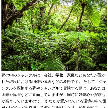
夢の中のジャングルは、会社、
学校
、家庭などあなたが置か
れた環境における困難や障害などの象徴です。 そして、ジャ
ングルを探検する夢やジャングルで冒険する夢は、あなたは
困難や障害などに直面していますが、同時に好奇心や探求心
が高まっていますので、 あなたが置かれている環境の中で困
難や障害などを克服して何かに挑戦したり、変化を起こした