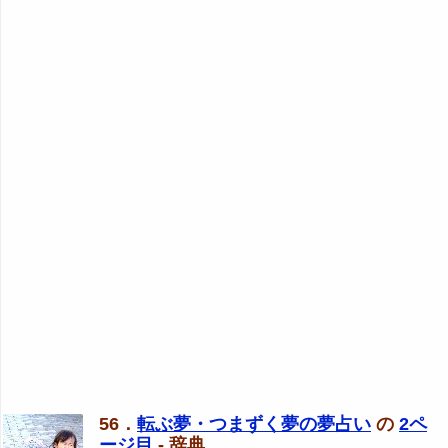
56．
転ぶ夢・つまずく夢の夢占い
の
2ペ
ージ目
- 辞典