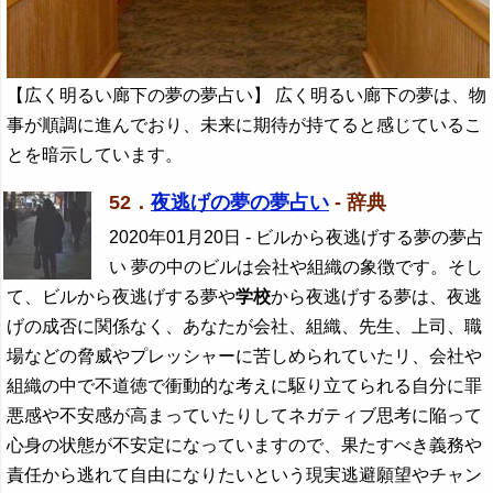
【広く明るい廊下の夢の夢占い】 広く明るい廊下の夢は、物
事が順調に進んでおり、未来に期待が持てると感じているこ
とを暗示しています。
52．
夜逃げの夢の夢占い
- 辞典
2020年01月20日
- ビルから夜逃げする夢の夢占
い 夢の中のビルは会社や組織の象徴です。そし
て、ビルから夜逃げする夢や
学校
から夜逃げする夢は、夜逃
げの成否に関係なく、あなたが会社、組織、先生、上司、職
場などの脅威やプレッシャーに苦しめられていたリ、会社や
組織の中で不道徳で衝動的な考えに駆り立てられる自分に罪
悪感や不安感が高まっていたりしてネガティブ思考に陥って
心身の状態が不安定になっていますので、果たすべき義務や
責任から逃れて自由になりたいという現実逃避願望やチャン