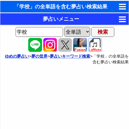
「学校」の全単語を含む夢占い検索結果
東洋・西洋占星術
夢占いメニュー
ホラリー占星術
AIゆめの夢占いチャット
夢の世界
手相占いで未来診断
ヨセフの夢占い
夢占い掲示板
タロットカードで無料占い
ゆめの夢占い
>
夢の世界
>
夢占いキーワード検索
>「学校」の全単語を
含む夢占い検索結果
夢占いの歴史
カテゴリー別夢占い
命名の姓名判断
夢を見るメカニズム
夢占い辞典
飛星派風水で住宅開運
無意識の6種類のアーキタイプ
人気の夢占い
男と女の心理学と心理テスト
夢診断の方法
正夢と逆夢
予知夢とデジャヴ