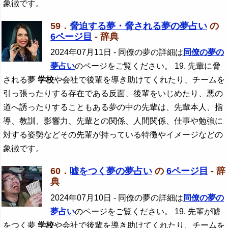
象徴です。
59．
脅迫する夢・脅される夢の夢占い
の
6ページ目
- 辞典
2024年07月11日
- 同僚の夢の詳細は
同僚の夢の
夢占い
のページをご覧ください。 19. 先輩に脅
される夢
学校
や会社で後輩を導き助けてくれたり、チームを
引っ張ったりする存在である反面、後輩をいじめたり、悪の
道へ誘ったりすることもある夢の中の先輩は、先輩本人、指
導、教訓、影響力、先輩との関係、人間関係、仕事や勉強に
対する姿勢などその先輩が持っている特徴やイメージなどの
象徴です。
60．
嘘をつく夢の夢占い
の
6ページ目
- 辞
典
2024年07月10日
- 同僚の夢の詳細は
同僚の夢の
夢占い
のページをご覧ください。 19. 先輩が嘘
をつく夢
学校
や会社で後輩を導き助けてくれたり、チームを