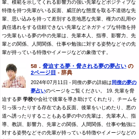
輩、模範を示してくれる影響力の強い先輩などポジティブな
特徴を持つ先輩がいる反面、威圧的な態度を取る不道徳な先
輩、思い込みを持って差別する意地悪な先輩、権力の乱用や
責任逃れをする信頼できない先輩などネガティブな特徴を持
つ先輩もいる夢の中の先輩は、先輩本人、指導、影響力、先
輩との関係、人間関係、仕事や勉強に対する姿勢などその先
輩が持っている特徴やイメージなどの象徴です。
58．
脅迫する夢・脅される夢の夢占い
の
2ページ目
- 辞典
2024年07月11日
- 同僚の夢の詳細は
同僚の夢の
夢占い
のページをご覧ください。 19. 先輩を脅
迫する夢
学校
や会社で後輩を導き助けてくれたり、チームを
引っ張ったりする存在である反面、後輩をいじめたり、悪の
道へ誘ったりすることもある夢の中の先輩は、先輩本人、指
導、教訓、影響力、先輩との関係、人間関係、仕事や勉強に
対する姿勢などその先輩が持っている特徴やイメージなどの