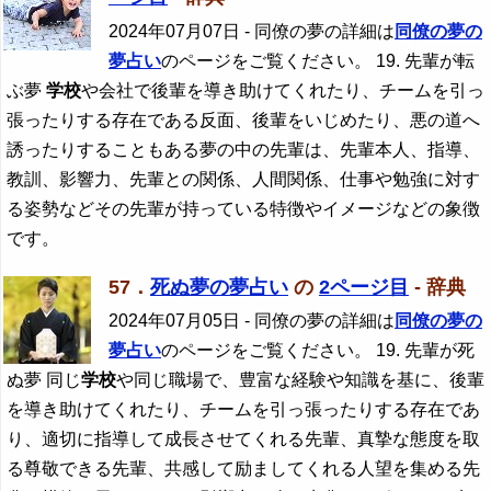
2024年07月07日
- 同僚の夢の詳細は
同僚の夢の
夢占い
のページをご覧ください。 19. 先輩が転
ぶ夢
学校
や会社で後輩を導き助けてくれたり、チームを引っ
張ったりする存在である反面、後輩をいじめたり、悪の道へ
誘ったりすることもある夢の中の先輩は、先輩本人、指導、
教訓、影響力、先輩との関係、人間関係、仕事や勉強に対す
る姿勢などその先輩が持っている特徴やイメージなどの象徴
です。
57．
死ぬ夢の夢占い
の
2ページ目
- 辞典
2024年07月05日
- 同僚の夢の詳細は
同僚の夢の
夢占い
のページをご覧ください。 19. 先輩が死
ぬ夢 同じ
学校
や同じ職場で、豊富な経験や知識を基に、後輩
を導き助けてくれたり、チームを引っ張ったりする存在であ
り、適切に指導して成長させてくれる先輩、真摯な態度を取
る尊敬できる先輩、共感して励ましてくれる人望を集める先