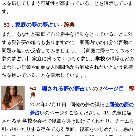
スを逃してしまう可能性が高まっていることを暗示していま
す。
53．
家庭の夢の夢占い
- 辞典
また、あなたが家庭で自分勝手な行動をとっていることに対
する警告夢の場合もありますので、家庭内での自分の言動に
問題が無いか反省してみましょう。 【家庭に帰ってくつろぐ
夢の夢占い】 家庭に帰ってくつろぐ夢は、
学校
や職場などの
煩わしい作業や面倒な人間関係から解放されたいという気持
ちを抱いていることを暗示しています。
54．
騙される夢の夢占い
の
2ページ目
- 辞
典
2024年07月10日
- 同僚の夢の詳細は
同僚の夢の
夢占い
のページをご覧ください。 19. 先輩に騙
される夢
学校
や会社で後輩を導き助けてくれたり、チームを
引っ張ったりする存在である反面、後輩をいじめたり、悪の