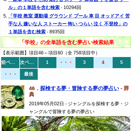
ル」の１単語を含む検索
- 10294回
「学校 教室 運動場 グラウンド プール 車 目 オッドアイ 苦
手な人 嫌いな人 ストーカー 怖い つらい 泣く 不登校」の
１単語を含む検索
- 8935回
「学校」の全単語を含む夢占い検索結果
【表示範囲】項目46～項目60（全 758項目中）
前ページ
次ページ
1
・・・
3
4
5
・・・
最後
46．
探検する夢・冒険する夢の夢占い
- 辞
典
2019年05月02日
- ジャングルを探検する夢・ジ
ャングルで冒険する夢の夢占い