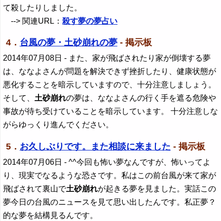
て殺したりしました。
--> 関連URL：
殺す夢の夢占い
4．
台風の夢・土砂崩れの夢
- 掲示板
2014年07月08日
- また、家が飛ばされたり家が倒壊する夢
は、ななよさんが問題を解決できず挫折したり、健康状態が
悪化することを暗示していますので、十分注意しましょう。
そして、
土砂崩れ
の夢は、ななよさんの行く手を遮る危険や
事故が待ち受けていることを暗示しています。 十分注意しな
がらゆっくり進んでください。
5．
お久しぶりです。また相談に来ました
- 掲示板
2014年07月06日
- ^^今回も怖い夢なんですが、怖いってよ
り、現実でなるような恐さです。私はこの前台風が来て家が
飛ばされて裏山で
土砂崩れ
が起きる夢を見ました。実話この
夢今日の台風のニュースを見て思い出したんです。私正夢？
的な夢を結構見るんです。