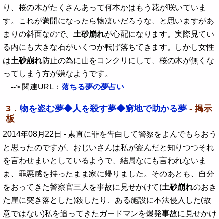
り、桜の木がたくさんあって何本かはもう花が咲いていま
す。これが満開になったら物凄いだろうな、と思いますがあ
まりの斜面なので、
土砂崩れ
が心配になります。実際見てい
る内にも大きな石がいくつか転げ落ちてきます。しかし女性
は
土砂崩れ
防止の為に山をコンクリにして、桜の木が無くな
ってしまう方が嫌なようです。
--> 関連URL：
落ちる夢の夢占い
3．
物を盗む夢◆人を殺す夢◆窮地で助かる夢
- 掲示
板
2014年08月22日
- 素直に罪を告白して警察をよんでもらおう
と思ったのですが、おじいさんは私が盗んだと知りつつそれ
を言わせまいとしているようで、結局なにも言われないま
ま、罪悪感を持ったまま家に帰りました。そのあとも、自分
をおってきた警察官三人を事故に見せかけて(
土砂崩れ
のおき
た崖に突き落とした)殺したり、ある施設に不法侵入した(故
意ではない)私を追ってきたガードマンを爆発事故に見せかけ