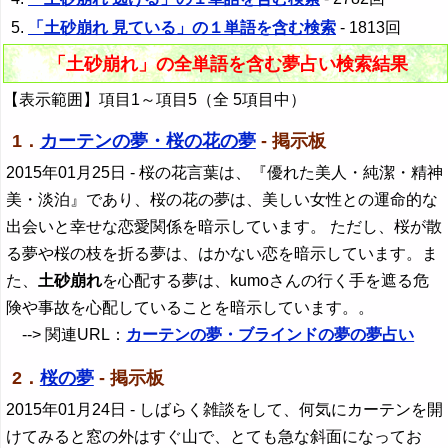
「土砂崩れ 見ている」の１単語を含む検索
- 1813回
「土砂崩れ」の全単語を含む夢占い検索結果
【表示範囲】項目1～項目5（全 5項目中）
1．
カーテンの夢・桜の花の夢
- 掲示板
2015年01月25日
- 桜の花言葉は、『優れた美人・純潔・精神
美・淡泊』であり、桜の花の夢は、美しい女性との運命的な
出会いと幸せな恋愛関係を暗示しています。 ただし、桜が散
る夢や桜の枝を折る夢は、はかない恋を暗示しています。ま
た、
土砂崩れ
を心配する夢は、kumoさんの行く手を遮る危
険や事故を心配していることを暗示しています。。
--> 関連URL：
カーテンの夢・ブラインドの夢の夢占い
2．
桜の夢
- 掲示板
2015年01月24日
- しばらく雑談をして、何気にカーテンを開
けてみると窓の外はすぐ山で、とても急な斜面になってお