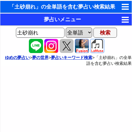
「土砂崩れ」の全単語を含む夢占い検索結果
東洋・西洋占星術
夢占いメニュー
ホラリー占星術
AIゆめの夢占いチャット
夢の世界
手相占いで未来診断
ヨセフの夢占い
夢占い掲示板
タロットカードで無料占い
ゆめの夢占い
>
夢の世界
>
夢占いキーワード検索
>「土砂崩れ」の全単
語を含む夢占い検索結果
夢占いの歴史
カテゴリー別夢占い
命名の姓名判断
夢を見るメカニズム
夢占い辞典
飛星派風水で住宅開運
無意識の6種類のアーキタイプ
人気の夢占い
男と女の心理学と心理テスト
夢診断の方法
正夢と逆夢
予知夢とデジャヴ