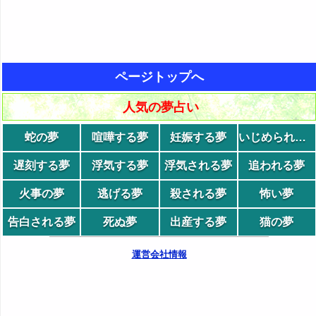
ページトップへ
人気の夢占い
蛇の夢
喧嘩する夢
妊娠する夢
いじめられる夢
遅刻する夢
浮気する夢
浮気される夢
追われる夢
火事の夢
逃げる夢
殺される夢
怖い夢
告白される夢
死ぬ夢
出産する夢
猫の夢
運営会社情報