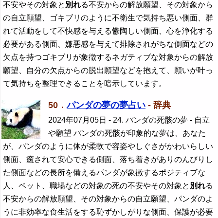
不安やその対象と
別れ
る不安からの解放願望、その対象から
の自立願望、ゴキブリのように不衛生で気持ち悪い側面、群
れて活動をして不快感を与える鬱陶しい側面、心を浄化する
必要がある側面、嫌悪感を与えて排除されがちな側面などの
欠点を持つゴキブリが象徴するネガティブな対象からの解放
願望、自分の欠点からの脱出願望などを抱えて、願いが叶っ
て気持ちを整理できることを暗示しています。
50．
パンダの夢の夢占い
- 辞典
2024年07月05日
- 24. パンダの死骸の夢 - 自立
や願望 パンダの死骸が印象的な夢は、あなた
が、パンダのように体が柔軟で容姿やしぐさがかわいらしい
側面、癒されて安心できる側面、落ち着きがありのんびりし
た側面などの長所を備えるパンダが象徴するポジティブな
人、ペット、職場などの対象の死の不安やその対象と
別れ
る
不安からの解放願望、その対象からの自立願望、パンダのよ
うに非効率な食生活をする恥ずかしがりな側面、保護が必要