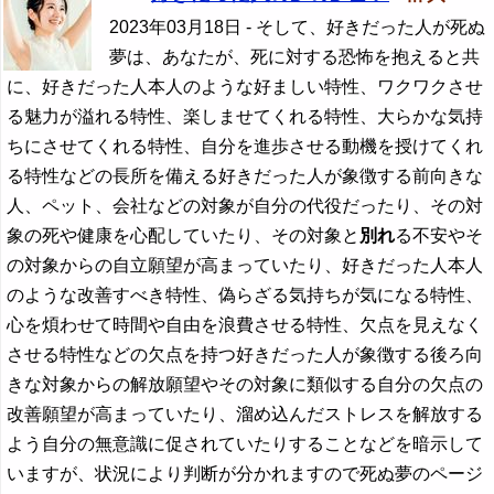
2023年03月18日
- そして、好きだった人が死ぬ
夢は、あなたが、死に対する恐怖を抱えると共
に、好きだった人本人のような好ましい特性、ワクワクさせ
る魅力が溢れる特性、楽しませてくれる特性、大らかな気持
ちにさせてくれる特性、自分を進歩させる動機を授けてくれ
る特性などの長所を備える好きだった人が象徴する前向きな
人、ペット、会社などの対象が自分の代役だったり、その対
象の死や健康を心配していたり、その対象と
別れ
る不安やそ
の対象からの自立願望が高まっていたり、好きだった人本人
のような改善すべき特性、偽らざる気持ちが気になる特性、
心を煩わせて時間や自由を浪費させる特性、欠点を見えなく
させる特性などの欠点を持つ好きだった人が象徴する後ろ向
きな対象からの解放願望やその対象に類似する自分の欠点の
改善願望が高まっていたり、溜め込んだストレスを解放する
よう自分の無意識に促されていたりすることなどを暗示して
いますが、状況により判断が分かれますので死ぬ夢のページ