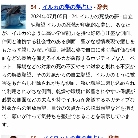
54．
イルカの夢の夢占い
- 辞典
2024年07月05日
- 24. イルカの死骸の夢 - 自立
や願望 イルカの死骸が印象的な夢は、あなた
が、イルカのように高い学習能力を持つ好奇心旺盛な側面、
仲間と連携する社会性のある側面、豊かな感情表現で癒しを
もたらす親しみ深い側面、綺麗な姿で自由に泳ぐ高評価な側
面などの長所を備えるイルカが象徴するポジティブな人、ペ
ット、職場などの対象の死の不安やその対象と
別れ
る不安か
らの解放願望、その対象からの自立願望、イルカのように被
害をもたらし排除されがちな側面、狭い環境に閉じ込められ
て利用されがちな側面、乾燥や環境に影響されやすい保護が
必要な側面などの欠点を持つイルカが象徴するネガティブな
対象からの解放願望、自分の欠点からの脱出願望などを抱え
て、願いが叶って気持ちを整理できることを暗示していま
す。