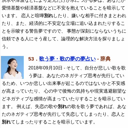
洪水や津波などにより足元だけが水につかる夢は、あなたが
愛情基盤や経済基盤などに不安を抱えていることを暗示して
います。 恋人と喧嘩
別れ
したり、嫌いな相手に付きまとわれ
たり、また、経済的に不安定な立場に追い込まれたりするこ
とを示唆する警告夢ですので、 事態が深刻にならないうちに
信頼できる人にそう産して、論理的な解決方法を探りましょ
う。
53．
歌う夢・歌の夢の夢占い
- 辞典
2018年09月10日
- そして、自分が悲しい歌を歌
う夢は、あなたのネガティブ思考が先行してい
るため、いつか悲しい出来事が起こるのではないかと不安感
が高まっていたり、 心の中で後悔の気持ちや現実逃避願望な
どネガティブな感情が高まっていたりすることを暗示してい
ます。 例えば、失恋の歌や
別れ
の歌を歌う夢であれば、あな
たのネガティブ思考が先行して失恋してしまったり、恋人と
別れ
てしまったりすることを暗示しています。