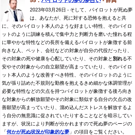
55．
パイロットの夢の夢占い
- 辞典
2023年03月26日
- そして、パイロットが死ぬ夢
は、あなたが、死に対する恐怖を抱えると共
に、そのパイロット本人のような好ましい特性、そのパイロ
ットのように訓練を積んで集中力と判断力を磨いた憧れる程
に華やかな特性などの長所を備えるパイロットが象徴する前
向きな人、ペット、会社などの対象が自分の代役だったり、
その対象の死や健康を心配していたり、その対象と
別れ
る不
安やその対象からの自立願望が高まっていたり、そのパイロ
ット本人のような改善すべき特性、そのパイロットのように
気が張り詰めた不規則な勤務を抱えるきめ細かな体調管理が
必要な特性などの欠点を持つパイロットが象徴する後ろ向き
な対象からの解放願望やその対象に類似する自分の欠点の改
善願望が高まっていたり、溜め込んだストレスを解放するよ
う自分の無意識に促されていたりすることなどを暗示してい
ますが、状況により判断が分かれますので死ぬ夢のページの
「
何かが死ぬ状況が印象的な夢
」の項目をご覧ください。