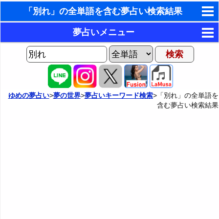
「別れ」の全単語を含む夢占い検索結果
東洋・西洋占星術
夢占いメニュー
ホラリー占星術
AIゆめの夢占いチャット
夢の世界
手相占いで未来診断
ヨセフの夢占い
夢占い掲示板
タロットカードで無料占い
ゆめの夢占い
>
夢の世界
>
夢占いキーワード検索
>「別れ」の全単語を
含む夢占い検索結果
夢占いの歴史
カテゴリー別夢占い
命名の姓名判断
夢を見るメカニズム
夢占い辞典
飛星派風水で住宅開運
無意識の6種類のアーキタイプ
人気の夢占い
男と女の心理学と心理テスト
夢診断の方法
正夢と逆夢
予知夢とデジャヴ