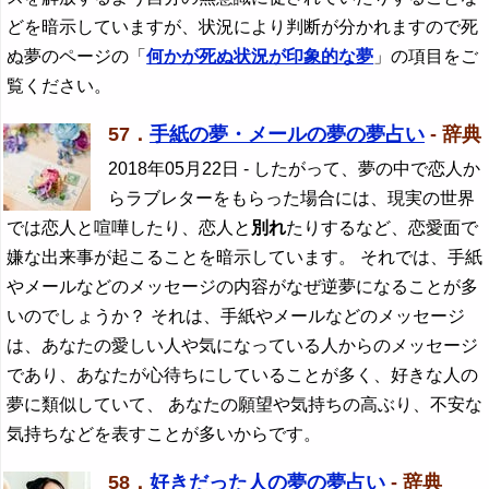
どを暗示していますが、状況により判断が分かれますので死
ぬ夢のページの「
何かが死ぬ状況が印象的な夢
」の項目をご
覧ください。
57．
手紙の夢・メールの夢の夢占い
- 辞典
2018年05月22日
- したがって、夢の中で恋人か
らラブレターをもらった場合には、現実の世界
では恋人と喧嘩したり、恋人と
別れ
たりするなど、恋愛面で
嫌な出来事が起こることを暗示しています。 それでは、手紙
やメールなどのメッセージの内容がなぜ逆夢になることが多
いのでしょうか？ それは、手紙やメールなどのメッセージ
は、あなたの愛しい人や気になっている人からのメッセージ
であり、あなたが心待ちにしていることが多く、好きな人の
夢に類似していて、 あなたの願望や気持ちの高ぶり、不安な
気持ちなどを表すことが多いからです。
58．
好きだった人の夢の夢占い
- 辞典