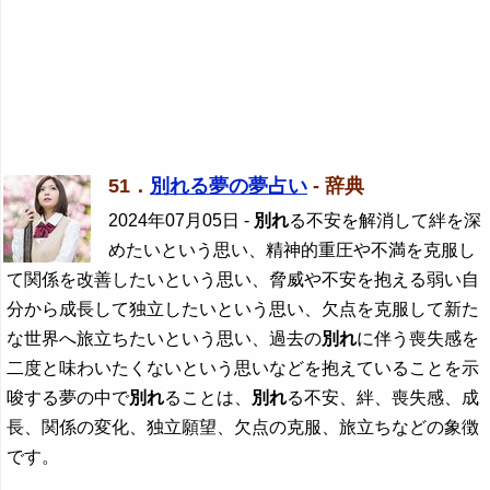
51．
別れる夢の夢占い
- 辞典
2024年07月05日
-
別れ
る不安を解消して絆を深
めたいという思い、精神的重圧や不満を克服し
て関係を改善したいという思い、脅威や不安を抱える弱い自
分から成長して独立したいという思い、欠点を克服して新た
な世界へ旅立ちたいという思い、過去の
別れ
に伴う喪失感を
二度と味わいたくないという思いなどを抱えていることを示
唆する夢の中で
別れ
ることは、
別れ
る不安、絆、喪失感、成
長、関係の変化、独立願望、欠点の克服、旅立ちなどの象徴
です。