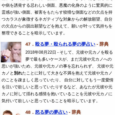
や病を誘発する忌わしい側面、悪魔の化身のように驚異的に
霊感が強い側面、被害をもたらす狡猾な側面などの欠点を持
つカラスが象徴するネガティブな対象からの解放願望、自分
の欠点からの脱出願望などを抱えて、願いが叶って気持ちを
整理できることを暗示しています。
47．
殴る夢・殴られる夢の夢占い
- 辞典
2018年08月22日
- そして、元彼や元カノを殴る
夢で最も多いケースが、まだ元彼や元カノへの
思いが強いため、元彼や元カノの事を忘れられず、 元彼や元
カノと
別れ
たことに対して大きな不満を抱えて元彼や元カノ
のことを疎ましく思っていたり、 自分に対してもう一度愛情
を注いで欲しいと思っていたりするなど、あなたが元彼や元
カノに対して揺れる感情を抱いていることを元彼や元カノに
気付いて欲しいと思っていることを暗示しています。
48．
怒る夢の夢占い
- 辞典