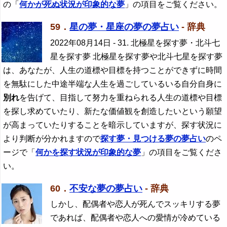
の「
何かが死ぬ状況が印象的な夢
」の項目をご覧ください。
59．
星の夢・星座の夢の夢占い
- 辞典
2022年08月14日
- 31. 北極星を探す夢・北斗七
星を探す夢 北極星を探す夢や北斗七星を探す夢
は、あなたが、人生の道標や目標を持つことができずに時間
を無駄にした中途半端な人生を過ごしているいる自分自身に
別れ
を告げて、目指して努力を重ねられる人生の道標や目標
を探し求めていたり、新たな価値観を創造したいという願望
が高まっていたりすることを暗示していますが、探す状況に
より判断が分かれますので
探す夢・見つける夢の夢占い
のペ
ージで「
何かを探す状況が印象的な夢
」の項目をご覧くださ
い。
60．
不安な夢の夢占い
- 辞典
しかし、配偶者や恋人が死んでスッキリする夢
であれば、配偶者や恋人への愛情が冷めている