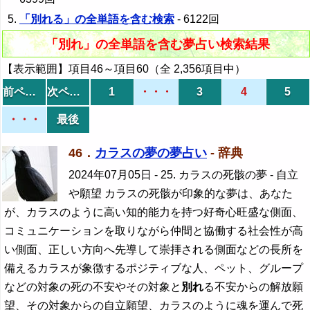
「別れる」の全単語を含む検索
- 6122回
「別れ」の全単語を含む夢占い検索結果
【表示範囲】項目46～項目60（全 2,356項目中）
前ページ
次ページ
1
・・・
3
4
5
・・・
最後
46．
カラスの夢の夢占い
- 辞典
2024年07月05日
- 25. カラスの死骸の夢 - 自立
や願望 カラスの死骸が印象的な夢は、あなた
が、カラスのように高い知的能力を持つ好奇心旺盛な側面、
コミュニケーションを取りながら仲間と協働する社会性が高
い側面、正しい方向へ先導して崇拝される側面などの長所を
備えるカラスが象徴するポジティブな人、ペット、グループ
などの対象の死の不安やその対象と
別れ
る不安からの解放願
望、その対象からの自立願望、カラスのように魂を運んで死