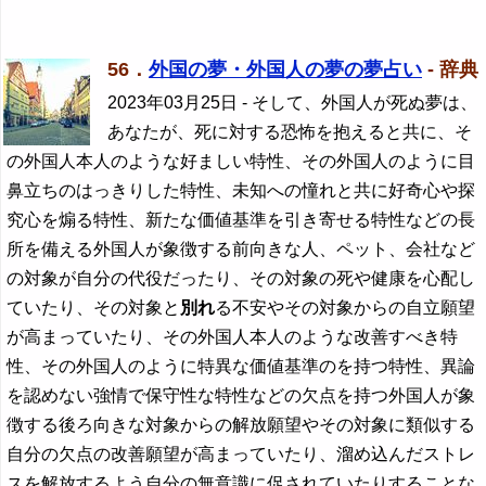
56．
外国の夢・外国人の夢の夢占い
- 辞典
2023年03月25日
- そして、外国人が死ぬ夢は、
あなたが、死に対する恐怖を抱えると共に、そ
の外国人本人のような好ましい特性、その外国人のように目
鼻立ちのはっきりした特性、未知への憧れと共に好奇心や探
究心を煽る特性、新たな価値基準を引き寄せる特性などの長
所を備える外国人が象徴する前向きな人、ペット、会社など
の対象が自分の代役だったり、その対象の死や健康を心配し
ていたり、その対象と
別れ
る不安やその対象からの自立願望
が高まっていたり、その外国人本人のような改善すべき特
性、その外国人のように特異な価値基準のを持つ特性、異論
を認めない強情で保守性な特性などの欠点を持つ外国人が象
徴する後ろ向きな対象からの解放願望やその対象に類似する
自分の欠点の改善願望が高まっていたり、溜め込んだストレ
スを解放するよう自分の無意識に促されていたりすることな