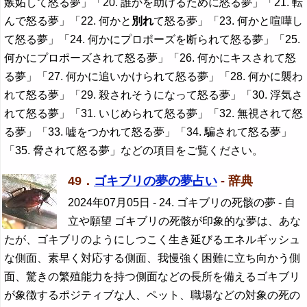
嫉妬して怒る夢」「20. 誰かを助けるために怒る夢」「21. 転
んで怒る夢」「22. 何かと
別れ
て怒る夢」「23. 何かと喧嘩し
て怒る夢」「24. 何かにプロポーズを断られて怒る夢」「25.
何かにプロポーズされて怒る夢」「26. 何かにキスされて怒
る夢」「27. 何かに追いかけられて怒る夢」「28. 何かに襲わ
れて怒る夢」「29. 殺されそうになって怒る夢」「30. 浮気さ
れて怒る夢」「31. いじめられて怒る夢」「32. 無視されて怒
る夢」「33. 嘘をつかれて怒る夢」「34. 騙されて怒る夢」
「35. 脅されて怒る夢」などの項目をご覧ください。
49．
ゴキブリの夢の夢占い
- 辞典
2024年07月05日
- 24. ゴキブリの死骸の夢 - 自
立や願望 ゴキブリの死骸が印象的な夢は、あな
たが、ゴキブリのようにしつこく生き延びるエネルギッシュ
な側面、素早く対応する側面、我慢強く困難に立ち向かう側
面、驚きの繁殖能力を持つ側面などの長所を備えるゴキブリ
が象徴するポジティブな人、ペット、職場などの対象の死の