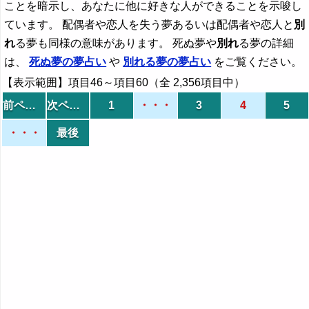
ことを暗示し、あなたに他に好きな人ができることを示唆し
ています。 配偶者や恋人を失う夢あるいは配偶者や恋人と
別
れ
る夢も同様の意味があります。 死ぬ夢や
別れ
る夢の詳細
は、
死ぬ夢の夢占い
や
別れ
る夢の夢占い
をご覧ください。
【表示範囲】項目46～項目60（全 2,356項目中）
前ページ
次ページ
1
・・・
3
4
5
・・・
最後