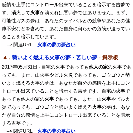
感情を上手にコントロール出来ていることを暗示する吉夢で
す。消火して
火事
が消えれば悪い夢ではありません。まず、
可能性ガスの夢は、あなたのライバルとの競争やあなたの健
康不安などを含めて、あなた自身に何らかの危険が迫ってい
ることを暗示しています。
--> 関連URL：
火事の夢の夢占い
4．
勢いよく燃える火事の夢・苦しい夢
- 掲示板
2017年05月31日
- 自宅の火事であっても
他人の家
の火事であ
っても、また、山火事やビル火災であっても、ゴウゴウと勢
いよく燃える火事の夢は、あなたが自分の感情を上手にコン
トロール出来ていることを暗示する吉夢です。自宅の
火事
で
あっても他人の家の
火事
であっても、また、山
火事
やビル火
災であっても、ゴウゴウと勢いよく燃える
火事
の夢は、あな
たが自分の感情を上手にコントロール出来ていることを暗示
する吉夢です。
--> 関連URL：
火事の夢の夢占い