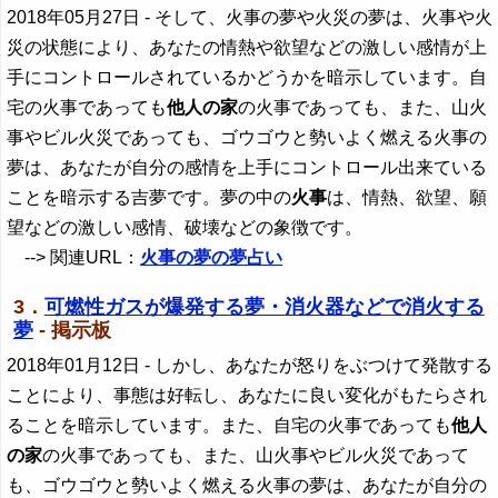
2018年05月27日
- そして、火事の夢や火災の夢は、火事や火
災の状態により、あなたの情熱や欲望などの激しい感情が上
手にコントロールされているかどうかを暗示しています。自
宅の火事であっても
他人の家
の火事であっても、また、山火
事やビル火災であっても、ゴウゴウと勢いよく燃える火事の
夢は、あなたが自分の感情を上手にコントロール出来ている
ことを暗示する吉夢です。夢の中の
火事
は、情熱、欲望、願
望などの激しい感情、破壊などの象徴です。
--> 関連URL：
火事の夢の夢占い
3．
可燃性ガスが爆発する夢・消火器などで消火する
夢
- 掲示板
2018年01月12日
- しかし、あなたが怒りをぶつけて発散する
ことにより、事態は好転し、あなたに良い変化がもたらされ
ることを暗示しています。また、自宅の火事であっても
他人
の家
の火事であっても、また、山火事やビル火災であって
も、ゴウゴウと勢いよく燃える火事の夢は、あなたが自分の