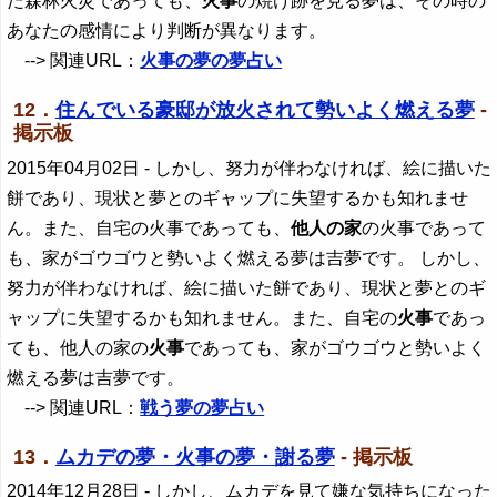
た森林火災であっても、
火事
の焼け跡を見る夢は、その時の
あなたの感情により判断が異なります。
--> 関連URL：
火事の夢の夢占い
12．
住んでいる豪邸が放火されて勢いよく燃える夢
-
掲示板
2015年04月02日
- しかし、努力が伴わなければ、絵に描いた
餅であり、現状と夢とのギャップに失望するかも知れませ
ん。また、自宅の火事であっても、
他人の家
の火事であって
も、家がゴウゴウと勢いよく燃える夢は吉夢です。 しかし、
努力が伴わなければ、絵に描いた餅であり、現状と夢とのギ
ャップに失望するかも知れません。また、自宅の
火事
であっ
ても、他人の家の
火事
であっても、家がゴウゴウと勢いよく
燃える夢は吉夢です。
--> 関連URL：
戦う夢の夢占い
13．
ムカデの夢・火事の夢・謝る夢
- 掲示板
2014年12月28日
- しかし、ムカデを見て嫌な気持ちになった