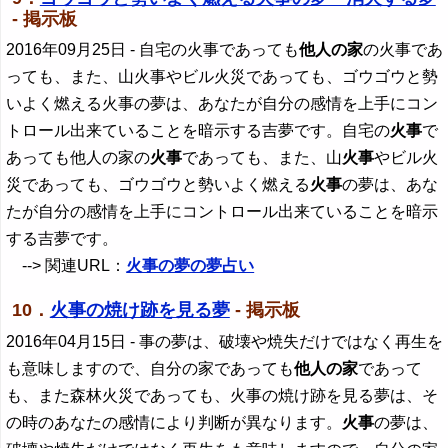
- 掲示板
2016年09月25日
- 自宅の火事であっても
他人の家
の火事であ
っても、また、山火事やビル火災であっても、ゴウゴウと勢
いよく燃える火事の夢は、あなたが自分の感情を上手にコン
トロール出来ていることを暗示する吉夢です。自宅の
火事
で
あっても他人の家の
火事
であっても、また、山
火事
やビル火
災であっても、ゴウゴウと勢いよく燃える
火事
の夢は、あな
たが自分の感情を上手にコントロール出来ていることを暗示
する吉夢です。
--> 関連URL：
火事の夢の夢占い
10．
火事の焼け跡を見る夢
- 掲示板
2016年04月15日
- 事の夢は、破壊や焼失だけではなく再生を
も意味しますので、自分の家であっても
他人の家
であって
も、また森林火災であっても、火事の焼け跡を見る夢は、そ
の時のあなたの感情により判断が異なります。
火事
の夢は、