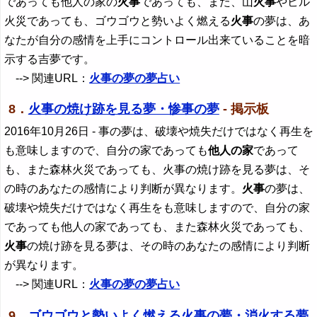
であっても他人の家の
火事
であっても、また、山
火事
やビル
火災であっても、ゴウゴウと勢いよく燃える
火事
の夢は、あ
なたが自分の感情を上手にコントロール出来ていることを暗
示する吉夢です。
--> 関連URL：
火事の夢の夢占い
8．
火事の焼け跡を見る夢・惨事の夢
- 掲示板
2016年10月26日
- 事の夢は、破壊や焼失だけではなく再生を
も意味しますので、自分の家であっても
他人の家
であって
も、また森林火災であっても、火事の焼け跡を見る夢は、そ
の時のあなたの感情により判断が異なります。
火事
の夢は、
破壊や焼失だけではなく再生をも意味しますので、自分の家
であっても他人の家であっても、また森林火災であっても、
火事
の焼け跡を見る夢は、その時のあなたの感情により判断
が異なります。
--> 関連URL：
火事の夢の夢占い
9．
ゴウゴウと勢いよく燃える火事の夢・消火する夢