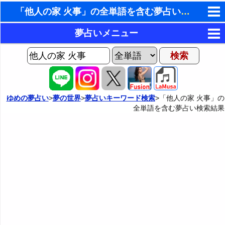
「他人の家 火事」の全単語を含む夢占い検索結果
東洋・西洋占星術
夢占いメニュー
ホラリー占星術
AIゆめの夢占いチャット
夢の世界
手相占いで未来診断
ヨセフの夢占い
夢占い掲示板
タロットカードで無料占い
ゆめの夢占い
>
夢の世界
>
夢占いキーワード検索
>「他人の家 火事」の
全単語を含む夢占い検索結果
夢占いの歴史
カテゴリー別夢占い
命名の姓名判断
夢を見るメカニズム
夢占い辞典
飛星派風水で住宅開運
無意識の6種類のアーキタイプ
人気の夢占い
男と女の心理学と心理テスト
夢診断の方法
正夢と逆夢
予知夢とデジャヴ