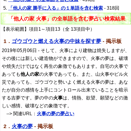
「他人の家 勝手に入る」の１単語を含む検索
- 318回
「他人の家 火事」の全単語を含む夢占い検索結果
【表示範囲】項目1～項目13（全 13項目中）
1．
ゴウゴウと燃える火事の中妹を探す夢
- 掲示板
2019年05月06日
- そして、火事により建物は焼失しますが、
その後には新しい建造物ができますので、火事の夢は、破壊
や焼失だけではなく再生の象徴でもあります。自宅の火事で
あっても
他人の家
の火事であっても、また、山火事やビル火
災であっても、ゴウゴウと勢いよく燃える火事の夢は、あな
たが自分の感情を上手にコントロール出来ていることを暗示
する吉夢です。夢の中の
火事
は、情熱、欲望、願望などの激
しい感情、破壊などの象徴です。
--> 関連URL：
火事の夢の夢占い
2．
火事の夢
- 掲示板