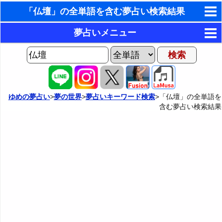
「仏壇」の全単語を含む夢占い検索結果
東洋・西洋占星術
夢占いメニュー
ホラリー占星術
AIゆめの夢占いチャット
夢の世界
手相占いで未来診断
ヨセフの夢占い
夢占い掲示板
タロットカードで無料占い
ゆめの夢占い
>
夢の世界
>
夢占いキーワード検索
>「仏壇」の全単語を
含む夢占い検索結果
夢占いの歴史
カテゴリー別夢占い
命名の姓名判断
夢を見るメカニズム
夢占い辞典
飛星派風水で住宅開運
無意識の6種類のアーキタイプ
人気の夢占い
男と女の心理学と心理テスト
夢診断の方法
正夢と逆夢
予知夢とデジャヴ