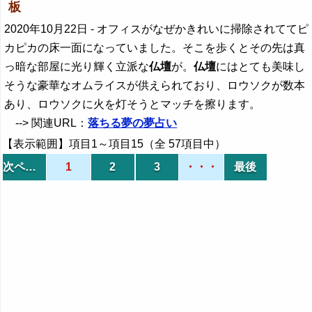
板
2020年10月22日
- オフィスがなぜかきれいに掃除されててピ
カピカの床一面になっていました。そこを歩くとその先は真
っ暗な部屋に光り輝く立派な
仏壇
が。
仏壇
にはとても美味し
そうな豪華なオムライスが供えられており、ロウソクが数本
あり、ロウソクに火を灯そうとマッチを擦ります。
--> 関連URL：
落ちる夢の夢占い
【表示範囲】項目1～項目15（全 57項目中）
次ページ
1
2
3
・・・
最後