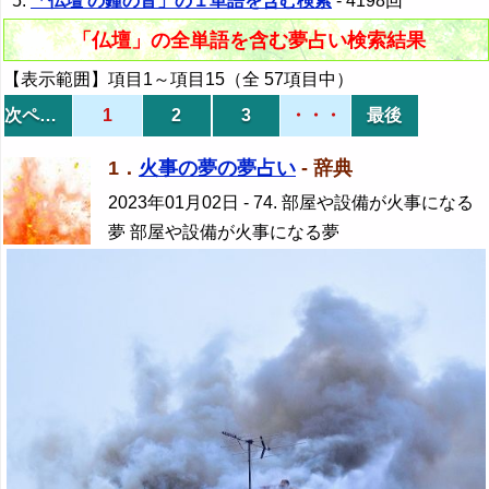
「仏壇 の鐘の音」の１単語を含む検索
- 4198回
「仏壇」の全単語を含む夢占い検索結果
【表示範囲】項目1～項目15（全 57項目中）
次ページ
1
2
3
・・・
最後
1．
火事の夢の夢占い
- 辞典
2023年01月02日
- 74. 部屋や設備が火事になる
夢 部屋や設備が火事になる夢