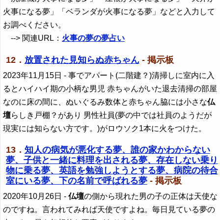
火事になる夢」「ベランダが火事になる夢」などと入力して
お調べください。
--> 関連URL：
火事の夢の夢占い
12．
放置された見知らぬ赤ちゃん
- 掲示板
2023年11月15日
- 事でアパート(二階建？)清掃しに室内に入
るとハイハイ期の小柄な男児 赤ちゃんがいた退去清掃の部屋
なのに床の間に、ぬいぐるみ数体と赤ちゃん脇には小さな
仏
壇
らしき戸棚？があり 男性社員(夢の中では社員のようだが
現実には知らない方です。)がロウソク1本に火をつけた。
13．
知人の病気が悪化する夢、誰の家かわからない
夢、子供と一緒に料理を出される夢、存在しない乗り
物に乗る夢、英語を勉強しようとする夢、病院の待合
室にいる夢、下の名前で呼ばれる夢
- 掲示板
2020年10月26日
-
仏壇
の側から現れた男の子の正体は天使な
のですね。言われてみれば天使ですよね。毎日見ている夢の