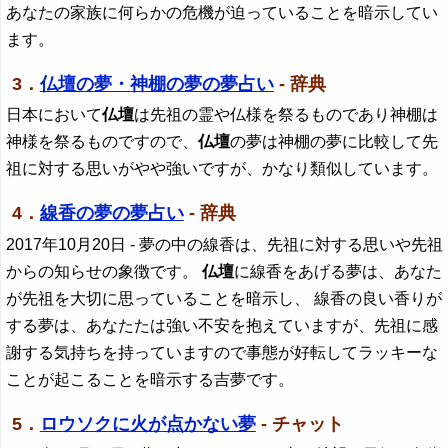
あなたの家族に何らかの危機が迫っていることを暗示してい
ます。
3．
仏壇の夢・神棚の夢の夢占い
- 辞典
日本において
仏壇
は先祖の霊や仏様を祭るものであり神棚は
神様を祭るものですので、
仏壇
の夢は神棚の夢に比較して先
祖に対する思いがやや強いですが、かなり類似しています。
4．
線香の夢の夢占い
- 辞典
2017年10月20日
- 夢の中の線香は、先祖に対する思いや先祖
からの知らせの象徴です。
仏壇
に線香をあげる夢は、あなた
が先祖を大切に思っていることを暗示し、 線香の良い香りが
する夢は、あなたたは強い不安を抱えていますが、先祖に感
謝する気持ちを持っていますので事態が好転してラッキーな
ことが起こることを暗示する吉夢です。
5．
ロウソクに火が点かない夢
- チャット