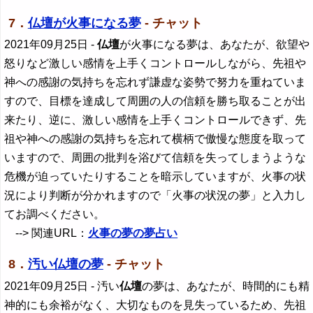
7．
仏壇が火事になる夢
- チャット
2021年09月25日
-
仏壇
が火事になる夢は、あなたが、欲望や
怒りなど激しい感情を上手くコントロールしながら、先祖や
神への感謝の気持ちを忘れず謙虚な姿勢で努力を重ねていま
すので、目標を達成して周囲の人の信頼を勝ち取ることが出
来たり、逆に、激しい感情を上手くコントロールできず、先
祖や神への感謝の気持ちを忘れて横柄で傲慢な態度を取って
いますので、周囲の批判を浴びて信頼を失ってしまうような
危機が迫っていたりすることを暗示していますが、火事の状
況により判断が分かれますので「火事の状況の夢」と入力し
てお調べください。
--> 関連URL：
火事の夢の夢占い
8．
汚い仏壇の夢
- チャット
2021年09月25日
- 汚い
仏壇
の夢は、あなたが、時間的にも精
神的にも余裕がなく、大切なものを見失っているため、先祖