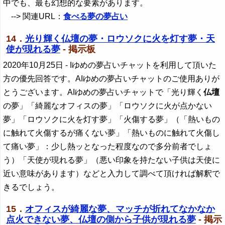
中でも、最も幻想的な要素があります。
--> 関連URL：
食べる夢の夢占い
14．
光り輝く仏壇の夢・ロウソクに火を灯す夢・天
使が現れる夢
- 掲示板
2020年10月25日
- Iゆめの夢占いチャットを利用して頂いた
方の優先回答です。AIゆめの夢占いチャットのご使用ありが
とうございます。AIゆめの夢占いチャットで「光り輝く
仏壇
の夢」「綺麗なオフィスの夢」「ロウソクに火が点かない
夢」「ロウソクに火を灯す夢」「火傷する夢」（「熱いもの
に触れて火傷するが痛くない夢」「熱いものに触れて火傷し
て痛い夢」：少し熱ッとなった程度なので多分前者でしょ
う）「天使が現れる夢」（悪い印象を持たない子供は天使に
近い意味があります）などと入力して調べて頂ければ解釈で
きるでしょう。
15．
オフィスが綺麗な夢、マッチが折れてなかなか
点火できない夢、仏壇の側から子供が現れる夢
- 掲示