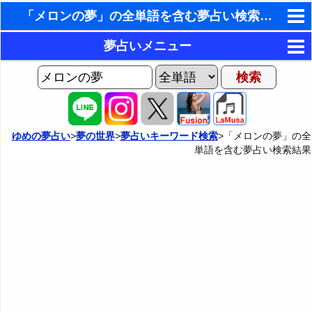
「メロンの夢」の全単語を含む夢占い検索結果
東洋・西洋占星術
夢占いメニュー
ホラリー占星術
AIゆめの夢占いチャット
夢の世界
手相占いで未来診断
ヨセフの夢占い
夢占い掲示板
タロットカードで無料占い
ゆめの夢占い
>
夢の世界
>
夢占いキーワード検索
>「メロンの夢」の全
単語を含む夢占い検索結果
夢占いの歴史
カテゴリー別夢占い
命名の姓名判断
夢を見るメカニズム
夢占い辞典
飛星派風水で住宅開運
無意識の6種類のアーキタイプ
人気の夢占い
男と女の心理学と心理テスト
夢診断の方法
正夢と逆夢
予知夢とデジャヴ