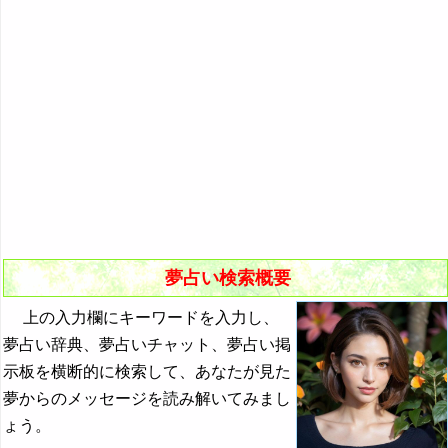
悪夢の原因と対策
初夢
よく見る夢ランキング
夢占いキーワード検索
夢占い検索概要
上の入力欄にキーワードを入力し、
夢占い辞典、夢占いチャット、夢占い掲
示板を横断的に検索して、あなたが見た
夢からのメッセージを読み解いてみまし
ょう。