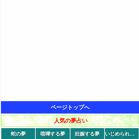
ページトップへ
人気の夢占い
蛇の夢
喧嘩する夢
妊娠する夢
いじめられる夢