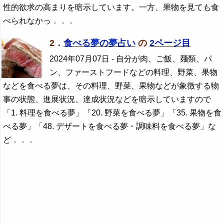
性的欲求の高まりを暗示しています。一方、果物を見ても食
べられなかっ．．．
2．
食べる夢の夢占い
の
2ページ目
2024年07月07日
- 自分が肉、ご飯、麺類、パ
ン、ファーストフードなどの料理、野菜、果物
などを食べる夢は、その料理、野菜、果物などが象徴する物
事の状態、進展状況、達成状況などを暗示していますので
「1. 料理を食べる夢」「20. 野菜を食べる夢」「35. 果物を食
べる夢」「48. デザートを食べる夢・調味料を食べる夢」な
ど．．．