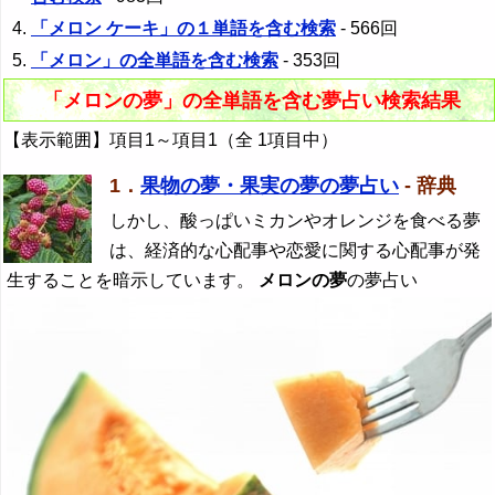
「メロン ケーキ」の１単語を含む検索
- 566回
「メロン」の全単語を含む検索
- 353回
「メロンの夢」の全単語を含む夢占い検索結果
【表示範囲】項目1～項目1（全 1項目中）
1．
果物の夢・果実の夢の夢占い
- 辞典
しかし、酸っぱいミカンやオレンジを食べる夢
は、経済的な心配事や恋愛に関する心配事が発
生することを暗示しています。
メロンの夢
の夢占い