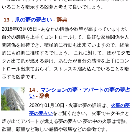
いることを暗示する凶夢と考えて良いでしょう。
13．
爪の夢の夢占い
- 辞典
2018年03月05日
- あなたの情熱や欲望が高まっていますが、
自分の感情を上手くコントロールして、良好な家族関係や人
間関係を維持でき、積極的に行動も出来ていますので、経済
的にも好調に推移するでしょう。 これに対して、煙がモ
クモ
クと出て爪が燃える夢は、あなたが自分の感情を上手にコン
トロール出来ておらず、ストレスを溜め込んでいることを暗
示する凶夢です。
14．
マンションの夢・アパートの夢の夢占
い
- 辞典
2020年01月10日
- 火事の夢の詳細は、
火事の夢
夢の夢占い
をご覧ください。 火事でモ
クモ
クと
煙が出てアパートが燃える夢の夢占い 夢の中の火事は情熱、
欲望、願望など激しい感情や破壊などの象徴です。