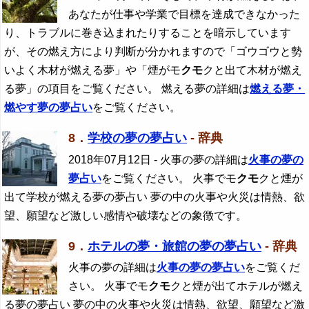
あなたが仕事や学業で目標を達成できなかった
り、トラブルに巻き込まれたりすることを暗示しています
が、その燃え方により判断が分かれますので「ゴウゴウと勢
いよく木材が燃える夢」や「煙がモ
クモ
クと出て木材が燃え
る夢」の項目をご覧ください。 燃える夢の詳細は
燃える夢・
燃やす夢の夢占い
をご覧ください。
8．
学校の夢の夢占い
- 辞典
2018年07月12日
- 火事の夢の詳細は
火事の夢の
夢占い
をご覧ください。 火事でモ
クモ
クと煙が
出て学校が燃える夢の夢占い 夢の中の火事や火災は情熱、欲
望、願望など激しい感情や破壊などの象徴です。
9．
ホテルの夢・旅館の夢の夢占い
- 辞典
火事の夢の詳細は
火事の夢の夢占い
をご覧くだ
さい。 火事でモ
クモ
クと煙が出てホテルが燃え
る夢の夢占い 夢の中の火事や火災は情熱、欲望、願望など激