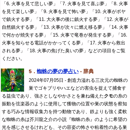
「6. 火事を見て悲しい夢」「7. 火事を見て喜ぶ夢」「8. 火事
を見て楽しい夢」「9. 火事を見て怖い夢」「10. 火事がボヤ
で鎮火する夢」「11. 大火事の後に鎮火する夢」「12. 火事が
自然鎮火する夢」「13. 火事が次々に燃え移る夢」「14. 火事
で何かが焼失する夢」「15. 火事で竜巻が発生する夢」「16.
火事を知らせる電話がかかってくる夢」「17. 火事から救出
される夢」「18. 火事の焦げた臭いの夢」などの項目をご覧
ください。
5．
蜘蛛の夢の夢占い
- 辞典
2024年07月05日
- 創造力溢れる三次元の蜘蛛の
巣でゴキブリやハエなどの害虫を捉えて捕食す
る益虫であり、強さとしなやかさとを兼ね備えた
クモ
の糸の
振動を弦楽器のように使用して獲物の位置や巣の状態を察知
する巧みな情報収集力を持つ動物であり、鉄よりも強く柔軟
な蜘蛛の糸は芥川龍之介の小説『蜘蛛の糸』のように希望の
光を感じさせるけれども、その容姿の怖さや粘着性のある巣