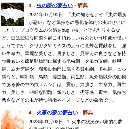
3．
虫の夢の夢占い
- 辞典
2024年07月05日
- 『虫の知らせ』や『虫の居所
が悪い』など気持ちの悪化を体内の虫のせいに
したリ、プログラムの欠陥をbug（虫）と呼んだりするな
ど、虫は些細な問題を起こす煩わしいものという印象が強い
ようですが、クワガタやミミズのように意外な貢献をし、強
い生命力、華麗な美しさ、勇ましさ、見栄えの良さなどを持
つ種もいる節足動物門に属する昆虫綱、
クモ
ガタ綱、軟甲
綱、ムカデ綱や、環形動物門に属する貧毛綱、多毛綱、ヒル
綱など、哺乳類、鳥類、爬虫類、両生類、魚介類以外の動物
である夢の中の虫（ムシ）は、貢献、力強さ、生命力、再生
力、美しさ、些細な問題、煩わしさ、劣等感、毒性、気持ち
悪さなどその虫が持つ特徴やイメージなどの象徴です。
4．
火事の夢の夢占い
- 辞典
2023年01月02日
- 1. 火事の状況が印象的な夢