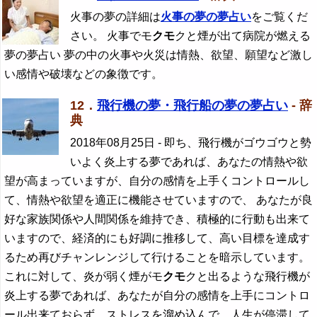
火事の夢の詳細は
火事の夢の夢占い
をご覧くだ
さい。 火事でモ
クモ
クと煙が出て病院が燃える
夢の夢占い 夢の中の火事や火災は情熱、欲望、願望など激し
い感情や破壊などの象徴です。
12．
飛行機の夢・飛行船の夢の夢占い
- 辞
典
2018年08月25日
- 即ち、飛行機がゴウゴウと勢
いよく炎上する夢であれば、あなたの情熱や欲
望が高まっていますが、自分の感情を上手くコントロールし
て、情熱や欲望を適正に機能させていますので、 あなたが良
好な家族関係や人間関係を維持でき、積極的に行動も出来て
いますので、経済的にも好調に推移して、高い目標を達成す
るため再びチャンレンジして行けることを暗示しています。
これに対して、炎が弱く煙がモ
クモ
クと出るような飛行機が
炎上する夢であれば、あなたが自分の感情を上手にコントロ
ール出来ておらず、ストレスを溜め込んで、人生が停滞して