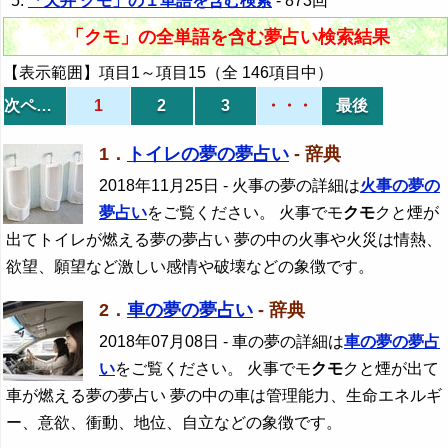
「天井 クモ」の１単語を含む検索
- 873回
「クモ」の全単語を含む夢占い検索結果
【表示範囲】項目1～項目15（全 146項目中）
次ページ
1
2
3
・・・
最後
1．
トイレの夢の夢占い
- 辞典
2018年11月25日
- 火事の夢の詳細は
火事の夢の
夢占い
をご覧ください。 火事でモ
クモ
クと煙が
出てトイレが燃える夢の夢占い 夢の中の火事や火災は情熱、
欲望、願望など激しい感情や破壊などの象徴です。
2．
車の夢の夢占い
- 辞典
2018年07月08日
- 車の夢の詳細は
車の夢の夢占
い
をご覧ください。 火事でモ
クモ
クと煙が出て
車が燃える夢の夢占い 夢の中の車は管理能力、生命エネルギ
ー、意欲、衝動、地位、自立などの象徴です。