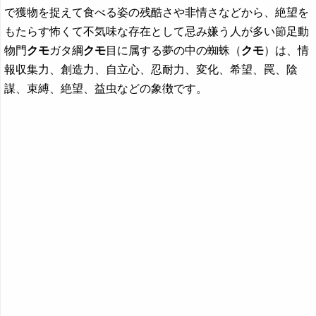
で獲物を捉えて食べる姿の残酷さや非情さなどから、絶望を
もたらす怖くて不気味な存在として忌み嫌う人が多い節足動
物門
クモ
ガタ綱
クモ
目に属する夢の中の蜘蛛（
クモ
）は、情
報収集力、創造力、自立心、忍耐力、変化、希望、罠、陰
謀、束縛、絶望、益虫などの象徴です。