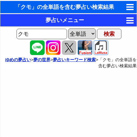
「クモ」の全単語を含む夢占い検索結果
東洋・西洋占星術
夢占いメニュー
ホラリー占星術
AIゆめの夢占いチャット
夢の世界
手相占いで未来診断
ヨセフの夢占い
夢占い掲示板
タロットカードで無料占い
ゆめの夢占い
>
夢の世界
>
夢占いキーワード検索
>「クモ」の全単語を
含む夢占い検索結果
夢占いの歴史
カテゴリー別夢占い
命名の姓名判断
夢を見るメカニズム
夢占い辞典
飛星派風水で住宅開運
無意識の6種類のアーキタイプ
人気の夢占い
男と女の心理学と心理テスト
夢診断の方法
正夢と逆夢
予知夢とデジャヴ