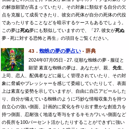
の解放願望が高まっていたり、その対象に類似する自分の欠
点を克服して成長できたり、彼女の死体が自分の死体の代役
であったりすることなどを暗示するケースもあるでしょう。
この夢は
死ぬ
夢にも類似していますので、「27. 彼女が
死ぬ
夢 - 死に対する恐怖と再生」の項目をご覧ください。
43．
蜘蛛の夢の夢占い
- 辞典
2024年07月05日
- 27. 従順な蜘蛛の夢 - 服従と
願望 素直な蜘蛛の夢は、あなたが、親、
先生
、
上司、恋人、配偶者などに厳しく管理されていたり、その対
象に脅威やプレッシャーを感じて委縮していたりして、表面
上は素直な姿勢を示していますが、自由に自己アピールした
り、自分が備えている蜘蛛のように巧妙な情報収集力を持つ
自立心の強い側面、計画的に変化を作り出す豊かな創造力を
持つ側面、忍耐強く地道な寄与をするキモカワいい側面など
の長所を100パーセント活かしたりすることができずに強い