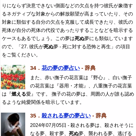
りにならず決意できない側面などの欠点を持つ彼氏が象徴す
るネガティブな対象からの解放願望が高まっていたり、その
対象に類似する自分の欠点を克服して成長できたり、彼氏の
死体が自分の死体の代役であったりすることなどを暗示する
ケースもあるでしょう。この夢は
死ぬ
夢にも類似しています
ので、「27. 彼氏が
死ぬ
夢 - 死に対する恐怖と再生」の項目
をご覧ください。
34．
花の夢の夢占い
- 辞典
また、赤い撫子の花言葉は『野心』、白い撫子
の花言葉は『器用・才能』、八重撫子の花言葉
は『
燃える
愛』です。 撫子の花の夢は、周囲の人が誰も認め
るような純愛関係を暗示しています。
35．
殺される夢の夢占い
- 辞典
2024年07月05日
- 殺される夢は、殺されそうに
なる夢、殺す夢、
死ぬ
夢、襲われる夢、逃げる