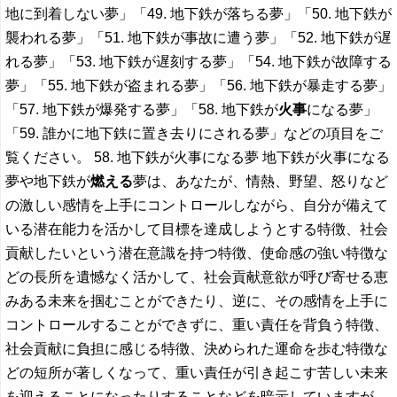
地に到着しない夢」「49. 地下鉄が落ちる夢」「50. 地下鉄が
襲われる夢」「51. 地下鉄が事故に遭う夢」「52. 地下鉄が遅
れる夢」「53. 地下鉄が遅刻する夢」「54. 地下鉄が故障する
夢」「55. 地下鉄が盗まれる夢」「56. 地下鉄が暴走する夢」
「57. 地下鉄が爆発する夢」「58. 地下鉄が
火事
になる夢」
「59. 誰かに地下鉄に置き去りにされる夢」などの項目をご
覧ください。 58. 地下鉄が火事になる夢 地下鉄が火事になる
夢や地下鉄が
燃える
夢は、あなたが、情熱、野望、怒りなど
の激しい感情を上手にコントロールしながら、自分が備えて
いる潜在能力を活かして目標を達成しようとする特徴、社会
貢献したいという潜在意識を持つ特徴、使命感の強い特徴な
どの長所を遺憾なく活かして、社会貢献意欲が呼び寄せる恵
みある未来を掴むことができたり、逆に、その感情を上手に
コントロールすることができずに、重い責任を背負う特徴、
社会貢献に負担に感じる特徴、決められた運命を歩む特徴な
どの短所が著しくなって、重い責任が引き起こす苦しい未来
を迎えることになったりすることなどを暗示していますが、