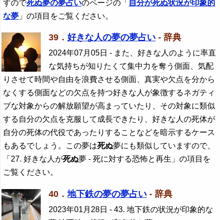
すので
死ぬ夢の夢占い
のページの「
自分が死ぬ状況が印象的
な夢
」の項目をご覧ください。
39．
好きな人の夢の夢占い
- 辞典
2024年07月05日
- また、好きな人のように率直
な気持ちが知りたくて集中力を奪う側面、気配
りさせて時間や自由を浪費させる側面、真実や欠点を分から
なくする側面などの欠点を持つ好きな人が象徴するネガティ
ブな対象からの解放願望が高まっていたり、その対象に類似
する自分の欠点を克服して成長できたり、好きな人の死体が
自分の死体の代役であったりすることなどを暗示するケース
もあるでしょう。この夢は
死ぬ
夢にも類似していますので、
「27. 好きな人が
死ぬ
夢 - 死に対する恐怖と再生」の項目を
ご覧ください。
40．
地下鉄の夢の夢占い
- 辞典
2023年01月28日
- 43. 地下鉄の状況が印象的な