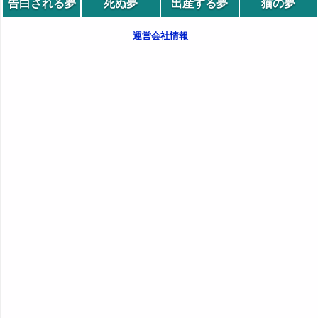
告白される夢
死ぬ夢
出産する夢
猫の夢
運営会社情報