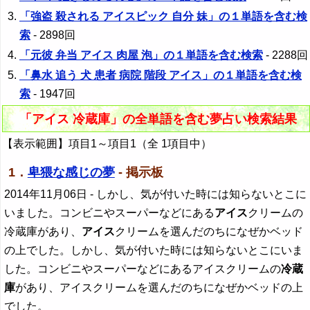
「強盗 殺される アイスピック 自分 妹」の１単語を含む検
索
- 2898回
「元彼 弁当 アイス 肉屋 泡」の１単語を含む検索
- 2288回
「鼻水 追う 犬 患者 病院 階段 アイス」の１単語を含む検
索
- 1947回
「アイス 冷蔵庫」の全単語を含む夢占い検索結果
【表示範囲】項目1～項目1（全 1項目中）
1．
卑猥な感じの夢
- 掲示板
2014年11月06日
- しかし、気が付いた時には知らないとこに
いました。コンビニやスーパーなどにある
アイス
クリームの
冷蔵庫があり、
アイス
クリームを選んだのちになぜかベッド
の上でした。しかし、気が付いた時には知らないとこにいま
した。コンビニやスーパーなどにあるアイスクリームの
冷蔵
庫
があり、アイスクリームを選んだのちになぜかベッドの上
でした。