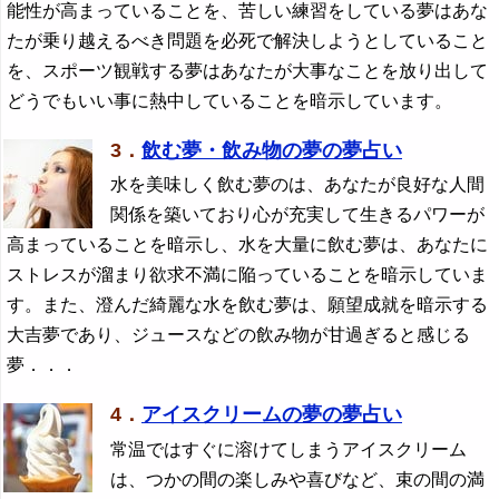
能性が高まっていることを、苦しい練習をしている夢はあな
たが乗り越えるべき問題を必死で解決しようとしていること
を、スポーツ観戦する夢はあなたが大事なことを放り出して
どうでもいい事に熱中していることを暗示しています。
3．
飲む夢・飲み物の夢の夢占い
水を美味しく飲む夢のは、あなたが良好な人間
関係を築いており心が充実して生きるパワーが
高まっていることを暗示し、水を大量に飲む夢は、あなたに
ストレスが溜まり欲求不満に陥っていることを暗示していま
す。また、澄んだ綺麗な水を飲む夢は、願望成就を暗示する
大吉夢であり、ジュースなどの飲み物が甘過ぎると感じる
夢．．．
4．
アイスクリームの夢の夢占い
常温ではすぐに溶けてしまうアイスクリーム
は、つかの間の楽しみや喜びなど、束の間の満