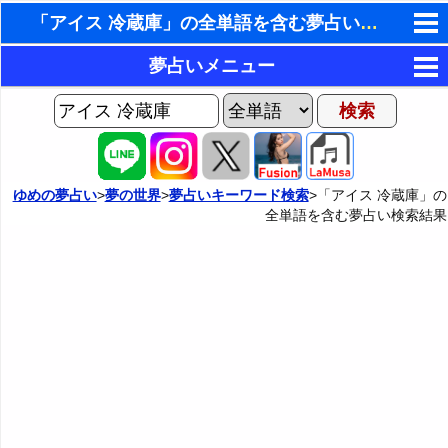
「アイス 冷蔵庫」の全単語を含む夢占い検索結果
東洋・西洋占星術
夢占いメニュー
ホラリー占星術
AIゆめの夢占いチャット
夢の世界
手相占いで未来診断
ヨセフの夢占い
夢占い掲示板
タロットカードで無料占い
ゆめの夢占い
>
夢の世界
>
夢占いキーワード検索
>「アイス 冷蔵庫」の
全単語を含む夢占い検索結果
夢占いの歴史
カテゴリー別夢占い
命名の姓名判断
夢を見るメカニズム
夢占い辞典
飛星派風水で住宅開運
無意識の6種類のアーキタイプ
人気の夢占い
男と女の心理学と心理テスト
夢診断の方法
正夢と逆夢
予知夢とデジャヴ