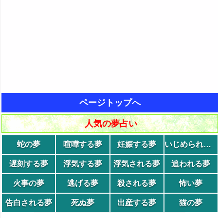
ページトップへ
人気の夢占い
蛇の夢
喧嘩する夢
妊娠する夢
いじめられる夢
遅刻する夢
浮気する夢
浮気される夢
追われる夢
火事の夢
逃げる夢
殺される夢
怖い夢
告白される夢
死ぬ夢
出産する夢
猫の夢