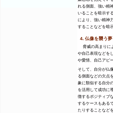
れる側面、強い精
いることを暗示す
により、強い精神
することなどを暗
4. 仏像を襲う
脅威の高まりによ
や自己表現などを
や愛情、自己アピ
そして、自分が仏
る側面などの欠点
象に類似する自分
を活用して成功に
徴するポジティブ
するケースもある
たりすることなど