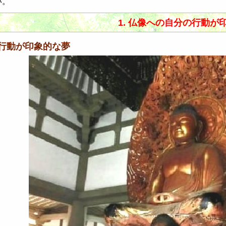
い。
1. 仏像への自分の行動が
行動が印象的な夢