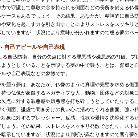
神力で守護して尊敬の念を持たれる側面などの長所を備える仏
るケースもあるでしょう。その結果、あなたが、精神的に自己
力や変化を起こす力を引き出すことによりストレスをスッキリ
示していますが、状況により意味が分かれますので怒る夢のペ
夢 - 自己アピールや自己表現
る自己防衛、自分の欠点に対する罪悪感や嫌悪感の打破、プレ
しようとしていることを示唆する夢の中で襲うことは、脅威と
ールや自己表現などの象徴です。
像を襲う夢は、あなたが、仏像のように真理や完璧を求める側
を持つ仏像が象徴するネガティブな人、動物、団体などの対象
の欠点に対する罪悪感や嫌悪感を打ち砕こうとしていたりする
導く側面、謙虚で聞き分けの良い心に清めてくれる側面、強い
な対象に対するプレッシャー、反感、性欲や愛情を沈静化する
でしょう。その結果、ストレスをスッキリ発散できたり、スト
を暗示していますが、状況により判断が異なりますので襲う夢