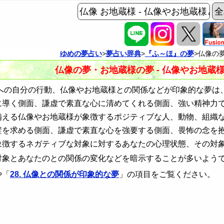
ゆめの夢占い
>
夢占い辞典
>
『ふ～ほ』の夢
>仏像の
仏像の夢・お地蔵様の夢 - 仏像やお地蔵
の自分の行動、仏像やお地蔵様との関係などが印象的な夢は
に導く側面、謙虚で素直な心に清めてくれる側面、強い精神力
備える仏像やお地蔵様が象徴するポジティブな人、動物、組織
璧を求める側面、謙虚で素直な心を強要する側面、畏怖の念を
象徴するネガティブな対象に対するあなたの心理状態、その対
対象とあなたのとの関係の変化などを暗示することが多いよう
や「
28. 仏像との関係が印象的な夢
」の項目をご覧ください。