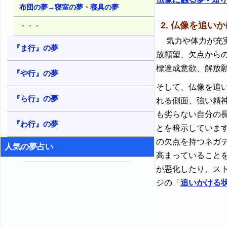
布団の夢→寝室の夢・寝具の夢
2. 仏像を追い
・・・
気力や体力が充実
『ま行』の夢
放願望、欠点から
標達成意欲、解放
『や行』の夢
そして、仏像を追
『ら行』の夢
れる側面、強い精
も劣らない自分の
『わ行』の夢
とを暗示していま
の欠点を持つネガ
人気の夢占い
高まっていること
が悪化したり、ス
ジの「
追いかける