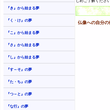
じめご了解くださ
12. 仏像を探す夢 - 必要な人や価値
観
『き』から始まる夢
40. 仏像に捕まる夢 - 興味を持たれ
る喜びや脅威
13. 仏像を捕まえる夢 - 目標達成意
『く・け』の夢
欲
41. 仏像と別れる夢 - 別れる不安や
仏像への自分の
独立願望
14. 仏像を閉じ込める夢 - 独占欲や
『こ』から始まる夢
自己中心的思考
42. 仏像と戯れる夢・仏像に舐めら
れる夢 - リラックスした生活
15. 仏像を助ける夢 - 助けてもらえ
『さ』から始まる夢
る可能性
43. 仏像と遊ぶ夢 - 相手との関係
16. 仏像を殴る夢 - 気付いて欲しい
44. 仏像がなつかない夢 - 進展しな
『し』から始まる夢
感情
い関係
17. 仏像を観察する夢 - 見習うこと
『す～そ』の夢
45. 仏像と浮気する夢 - 倫理観や信
や反面教師
頼の重要性
『た・ち』の夢
18. 仏像を食べる夢 - 金運上昇や不
46. 仏像に再会する夢 - 再会を望む
快感
気持ち
『つ～と』の夢
19. 仏像に乗る夢 - 信頼感
47. 仏像から借りる夢 - 手助けして
もらいたい気持ち
20. 仏像に嫉妬する夢 - 独占欲や虚
『な行』の夢
栄心
48. 仏像に貸す夢 - 手助けすること