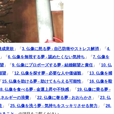
標達成意欲
」「
3. 仏像に怒る夢 - 自己防衛やストレス解消
」「
4.
」「
6. 仏像を無視する夢 - 認めたくない気持ち
」「
7. 仏像を
願望
」「
9. 仏像にプロポーズする夢 - 結婚願望と責任
」「
10. 仏
願望
」「
12. 仏像を探す夢 - 必要な人や価値観
」「
13. 仏像を捕
「
15. 仏像を助ける夢 - 助けてもらえる可能性
」「
16. 仏像を殴
18. 仏像を食べる夢 - 金運上昇や不快感
」「
19. 仏像に乗る夢 -
やエネルギーの浪費
」「
22. 仏像に奢る夢 - おおらかさ
」「
23. 仏
性
」「
25. 仏像を洗う夢 - 気持ちをスッキリさせる努力
」「
26.
られること
」の項目をご覧ください。