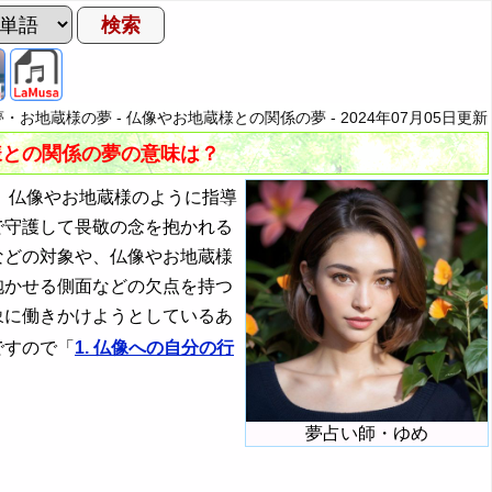
夢・お地蔵様の夢 - 仏像やお地蔵様との関係の夢 -
2024年07月05日
更新
様との関係の夢の意味は？
、仏像やお地蔵様のように指導
で守護して畏敬の念を抱かれる
などの対象や、仏像やお地蔵様
抱かせる側面などの欠点を持つ
象に働きかけようとしているあ
ですので「
1. 仏像への自分の行
夢占い師・ゆめ