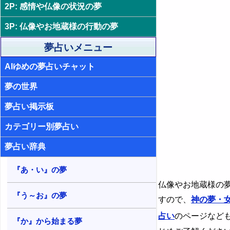
ス解消
2P: 感情や仏像の状況の夢
30. 仏像と仲良くする夢 - 魅力を獲
4. 仏像を襲う夢 - 自己アピールや自
得したい願望
3P: 仏像やお地蔵様の行動の夢
己表現
31. 怖い仏像を手懐ける夢 - 管理能
夢占いメニュー
5. 仏像をいじめる夢 - 精神的な未熟
力や判断力
さ
AIゆめの夢占いチャット
32. 仏像と話す夢 - 心の繋がりを求
6. 仏像を無視する夢 - 認めたくない
めること
気持ち
夢の世界
33. 仏像とデートする夢 - 刺激を求
7. 仏像をかわいがる夢 - 愛情に対す
めることや不満の解消
夢占い掲示板
る願望
34. 仏像と結婚する夢 - 人生の転機
カテゴリー別夢占い
8. 仏像に告白する夢 - 本心を打ち明
けたい願望
35. 仏像を妊娠する夢 - 創造と成長
夢占い辞典
9. 仏像にプロポーズする夢 - 結婚願
36. 仏像を出産する夢 - 誕生や創造
望と責任
『あ・い』の夢
37. 仏像と喧嘩する夢 - 焦燥感やス
10. 仏像にキスする夢 - 愛情表現や
仏像やお地蔵様の
トレス
口を塞ぐこと
『う～お』の夢
すので、
神の夢・
38. 仏像から逃げる夢 - 解放願望
11. 仏像を殺す夢 - 葛藤からの解放
占い
のページなど
願望
『か』から始まる夢
39. 仏像と戦う夢 - 心の葛藤