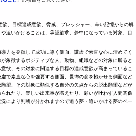
欲、目標達成意欲、脅威、プレッシャー、辛い記憶からの解
とや追いかけることは、承認欲求、夢中になっている対象、目
指導力を発揮して成功に導く側面、謙虚で素直な心に清めてく
像が象徴するポジティブな人、動物、組織などの対象に勝ると
る意欲、その対象に関連する目標の達成意欲が高まっているこ
謙虚で素直な心を強要する側面、畏怖の念を抱かせる側面など
放願望、その対象に類似する自分の欠点からの脱出願望などが
められたり、楽しい出来事が増えたり、願いが叶わず人間関係
状況により判断が分かれますので追う夢・追いかける夢のペー