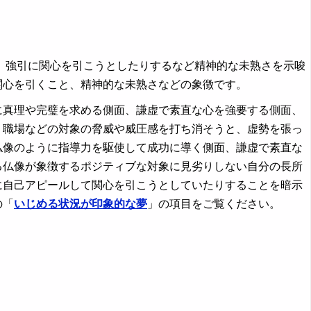
強引に関心を引こうとしたりするなど精神的な未熟さを示唆
関心を引くこと、精神的な未熟さなどの象徴です。
に真理や完璧を求める側面、謙虚で素直な心を強要する側面、
、職場などの対象の脅威や威圧感を打ち消そうと、虚勢を張っ
仏像のように指導力を駆使して成功に導く側面、謙虚で素直な
る仏像が象徴するポジティブな対象に見劣りしない自分の長所
に自己アピールして関心を引こうとしていたりすることを暗示
の「
いじめる状況が印象的な夢
」の項目をご覧ください。