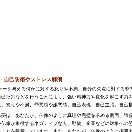
夢 - 自己防衛やストレス解消
ーを与える何かに対する怒りや不満、自分の欠点に対する罪悪
自己批判などを行うことにより、強い精神力や変化を起こす力
は、怒りや不満、罪悪感や嫌悪感、自己表現、自己主張、自己
る夢は、あなたが、仏像のように真理や完璧を求める側面、謙
つ仏像が象徴するネガティブな人、動物、企業などの対象への
ることを暗示しています。また、あなたが、仏像のように指導