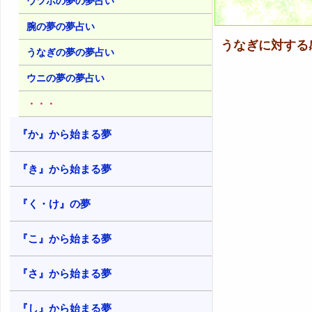
ウツボの夢の夢占い
怖と再生
腕の夢の夢占い
20. うなぎが妊娠する夢 - 創造と成
長
うなぎに対する
うなぎの夢の夢占い
21. うなぎが出産する夢 - 誕生や創
造
ウニの夢の夢占い
22. うなぎが産卵する夢 - 創造と発
・・・
展
『か』から始まる夢
23. うなぎの卵が孵化する夢 - 人生
の収穫期
『き』から始まる夢
24. うなぎが失敗する夢 - 失敗する
不安
『く・け』の夢
25. うなぎが遅刻する夢 - チャンス
や信用の喪失
『こ』から始まる夢
26. うなぎが追いかけられる夢 - 脅
威や駆り立てられる感情
『さ』から始まる夢
27. うなぎがいじめられる夢 - 自己
肯定感の喪失
『し』から始まる夢