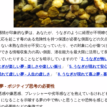
情が印象的な夢は、あなたが、うなぎのように経歴が不明瞭な
反応を起こす毒のある危険性を持つ保護が必要な側面などの欠
きない未熟な自分が不安になっていたり、その対象に心が傷つ
ができる情報収集力の高い側面、潜在能力を最大限に活用して
れていたりすることなどを暗示していますので「
2. うなぎが怖
うなぎが楽しい夢 - 楽しさや楽しい振り
」「
5. うなぎが現れて安心
現れて虚しい夢 - 人生の虚しさ
」「
8. うなぎが現れて喜ぶ夢 -
い夢 - ポジティブ思考の必要性
感や嫌悪感、プレッシャーや劣等感などを抱えているけれども
うになることを示唆する夢の中で怖いと思うことや恐怖を感じ
考の必要性などの象徴です。