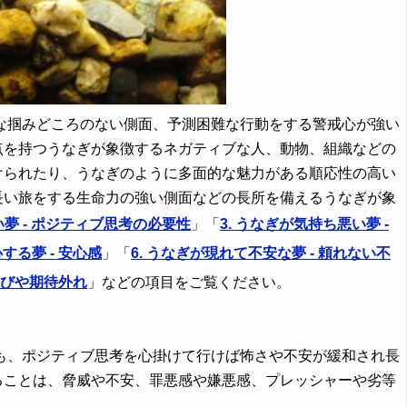
掴みどころのない側面、予測困難な行動をする警戒心が強い
点を持つうなぎが象徴するネガティブな人、動物、組織などの
けられたり、うなぎのように多面的な魅力がある順応性の高い
長い旅をする生命力の強い側面などの長所を備えるうなぎが象
い夢 - ポジティブ思考の必要性
」「
3. うなぎが気持ち悪い夢 -
する夢 - 安心感
」「
6. うなぎが現れて不安な夢 - 頼れない不
 喜びや期待外れ
」などの項目をご覧ください。
、ポジティブ思考を心掛けて行けば怖さや不安が緩和され長
ることは、脅威や不安、罪悪感や嫌悪感、プレッシャーや劣等