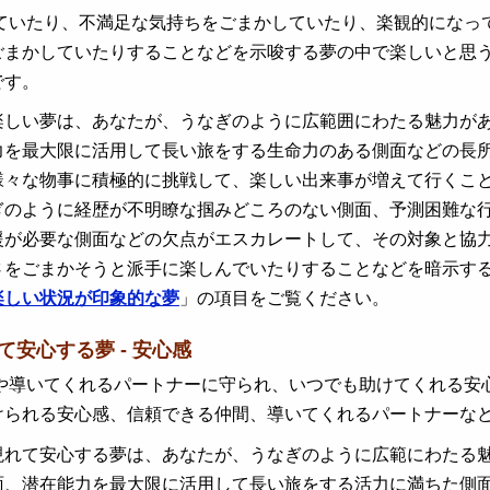
いたり、不満足な気持ちをごまかしていたり、楽観的になって
ごまかしていたりすることなどを示唆する夢の中で楽しいと思
です。
楽しい夢は、あなたが、うなぎのように広範囲にわたる魅力が
力を最大限に活用して長い旅をする生命力のある側面などの長
様々な物事に積極的に挑戦して、楽しい出来事が増えて行くこ
ぎのように経歴が不明瞭な掴みどころのない側面、予測困難な
援が必要な側面などの欠点がエスカレートして、その対象と協
さをごまかそうと派手に楽しんでいたりすることなどを暗示す
楽しい状況が印象的な夢
」の項目をご覧ください。
て安心する夢 - 安心感
導いてくれるパートナーに守られ、いつでも助けてくれる安心
けられる安心感、信頼できる仲間、導いてくれるパートナーな
現れて安心する夢は、あなたが、うなぎのように広範にわたる
面、潜在能力を最大限に活用して長い旅をする活力に満ちた側