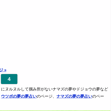
 »
4
うにヌルヌルして掴み所がないナマズの夢やドジョウの夢など
、
ウツボの夢の夢占い
のページ、
ナマズの夢の夢占い
のペー