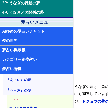
3P: うなぎの行動の夢
4. うなぎが楽しい夢 - 楽しさや楽し
11. うなぎが落ちる夢 - 挫折感や無
い振り
力感
4P: うなぎとの関係の夢
5. うなぎが現れて安心する夢 - 安心
12. うなぎが結婚する夢 - 人生の転
夢占いメニュー
感
機
AIゆめの夢占いチャット
6. うなぎが現れて不安な夢 - 頼れな
13. うなぎの結婚式の夢 - チャンス
い不安
夢の世界
14. うなぎが襲われる夢 - 脅威やプ
7. うなぎが現れて虚しい夢 - 人生の
レッシャー
虚しさ
夢占い掲示板
15. うなぎが殺される夢 - 人生が終
8. うなぎが現れて喜ぶ夢 - 喜びや期
わる恐怖
カテゴリー別夢占い
待外れ
16. うなぎが事故を起こす夢 - 非道
夢占い辞典
徳性や問題
17. うなぎが事故に遭う夢 - 注意不
『あ・い』の夢
足や焦り
うなぎの夢は、魚
『う～お』の夢
18. うなぎが障害者になる夢 - 能力
にも関連していま
や魅力の衰え
・・・
ジ、
ドジョウの夢
19. うなぎが死ぬ夢 - 死に対する恐