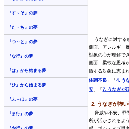
28. うなぎが出血する夢 - 激しい感
情
『す～そ』の夢
29. うなぎが人間に成長する夢・う
なぎが人間に変身する夢 - 喜びや失
『た・ち』の夢
望
うなぎに対する感
30. うなぎが生贄になる夢 - 犠牲に
『つ～と』の夢
対する感情
側面、アレルギー
対象の心が理解で
『な行』の夢
側面、柔軟な思考
『は』から始まる夢
徴する対象に恵ま
体調不良
」「
4. 
『ひ』から始まる夢
安
」「
7. うなぎが
『ふ～ほ』の夢
2. うなぎが怖
脅威や不安、罪悪
『ま行』の夢
所が活かされるよ
『や行』の夢
感、ポジティブ思