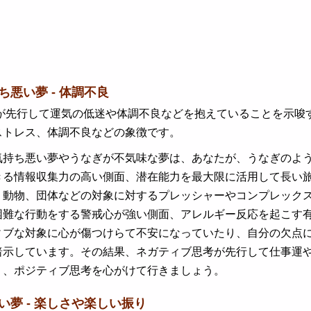
ち悪い夢 - 体調不良
先行して運気の低迷や体調不良などを抱えていることを示唆す
ストレス、体調不良などの象徴です。
気持ち悪い夢やうなぎが不気味な夢は、あなたが、うなぎのよ
きる情報収集力の高い側面、潜在能力を最大限に活用して長い
、動物、団体などの対象に対するプレッシャーやコンプレック
困難な行動をする警戒心が強い側面、アレルギー反応を起こす
ィブな対象に心が傷つけらて不安になっていたり、自分の欠点
暗示しています。その結果、ネガティブ思考が先行して仕事運
う、ポジティブ思考を心がけて行きましょう。
しい夢 - 楽しさや楽しい振り