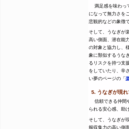
満足感を味わって
になって無力さを
悲観的などの象徴
そして、うなぎが
高い側面、潜在能
の対象と協力し、
象に類似するうな
るリスクを持つ支
をしていたり、辛
い夢のページの「
5. うなぎが現れ
信頼できる仲間や
られる安心感、助
そして、うなぎが
報収集力の高い側