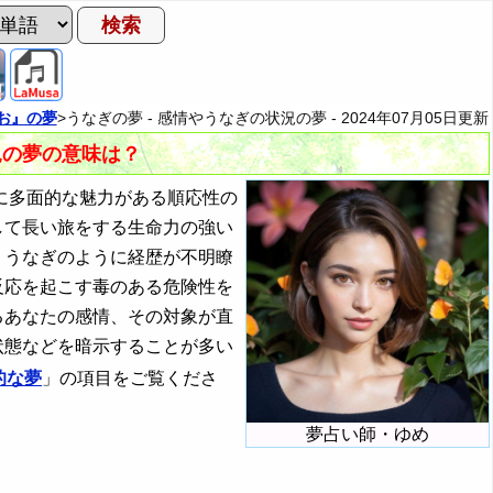
お』の夢
>うなぎの夢 - 感情やうなぎの状況の夢 -
2024年07月05日
更新
況の夢の意味は？
に多面的な魅力がある順応性の
して長い旅をする生命力の強い
、うなぎのように経歴が不明瞭
反応を起こす毒のある危険性を
るあなたの感情、その対象が直
状態などを暗示することが多い
的な夢
」の項目をご覧くださ
夢占い師・ゆめ