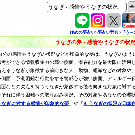
ゆめの夢占い
>
夢占い辞典
>
『う～
うなぎの夢 - 感情やうなぎの状
分の感情やうなぎの状況などが印象的な夢は、うなぎのよう
思考ができる情報収集力の高い側面、潜在能力を最大限に活用
備えるうなぎが象徴する前向きな人、動物、組織などの対象や
い側面、予測困難な行動をする警戒心が強い側面、アレルギー
側面などの欠点を持つうなぎが象徴する後ろ向きな対象に対す
やそれに伴う困難への取り組み状況、その対象やあなたの心理
. うなぎに対する感情が印象的な夢
」や「
9. うなぎの状況が印象