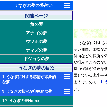
うなぎの夢の夢占い
東洋・西洋占星術
関連ページ
魚の夢
ホラリー占星術
アナゴの夢
手相占いで未来診断
ウツボの夢
うなぎに対する自
タロットカードで無料占い
高い側面、柔軟な
ナマズの夢
命名の姓名判断
側面などの長所を
ドジョウの夢
な掴みどころのな
飛星派風水で住宅開運
うなぎの夢の目次
持つ保護が必要な
男と女の心理学と心理テスト
面している出来事
1. うなぎに対する感情が印象的
ようですので「
1
な夢
い。
9. うなぎの状況が印象的な夢
2. うなぎが怖い夢 - ポジティブ思考
の必要性
1P: うなぎの夢Home
10. うなぎが浮気される夢 - 不信感
3. うなぎが気持ち悪い夢 - 体調不良
や不安