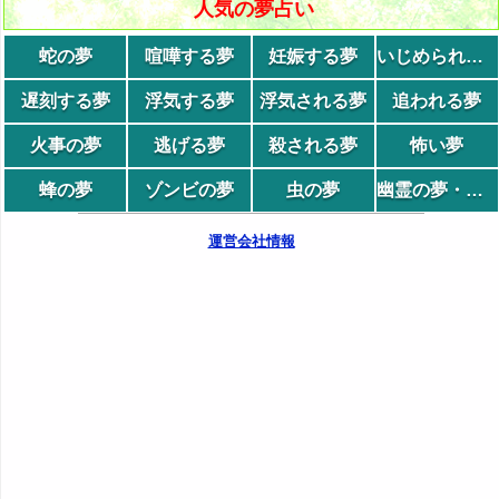
人気の夢占い
蛇の夢
喧嘩する夢
妊娠する夢
いじめられる夢
遅刻する夢
浮気する夢
浮気される夢
追われる夢
火事の夢
逃げる夢
殺される夢
怖い夢
蜂の夢
ゾンビの夢
虫の夢
幽霊の夢・妖怪の夢
運営会社情報