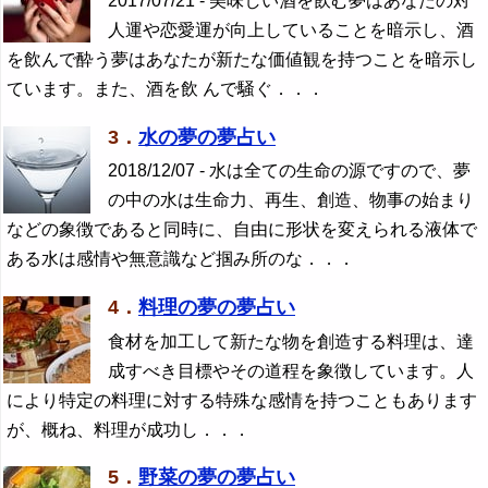
2017/07/21 - 美味しい酒を飲む夢はあなたの対
人運や恋愛運が向上していることを暗示し、酒
を飲んで酔う夢はあなたが新たな価値観を持つことを暗示し
ています。また、酒を飲 んで騒ぐ．．．
3．
水の夢の夢占い
2018/12/07 - 水は全ての生命の源ですので、夢
の中の水は生命力、再生、創造、物事の始まり
などの象徴であると同時に、自由に形状を変えられる液体で
ある水は感情や無意識など掴み所のな．．．
4．
料理の夢の夢占い
食材を加工して新たな物を創造する料理は、達
成すべき目標やその道程を象徴しています。人
により特定の料理に対する特殊な感情を持つこともあります
が、概ね、料理が成功し．．．
5．
野菜の夢の夢占い