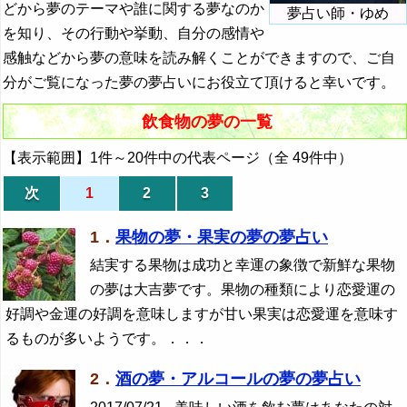
どから夢のテーマや誰に関する夢なのか
夢占い師・ゆめ
を知り、その行動や挙動、自分の感情や
感触などから夢の意味を読み解くことができますので、ご自
分がご覧になった夢の夢占いにお役立て頂けると幸いです。
飲食物の夢の一覧
【表示範囲】1件～20件中の代表ページ（全 49件中）
次
1
2
3
1．
果物の夢・果実の夢の夢占い
結実する果物は成功と幸運の象徴で新鮮な果物
の夢は大吉夢です。果物の種類により恋愛運の
好調や金運の好調を意味しますが甘い果実は恋愛運を意味す
るものが多いようです。．．．
2．
酒の夢・アルコールの夢の夢占い