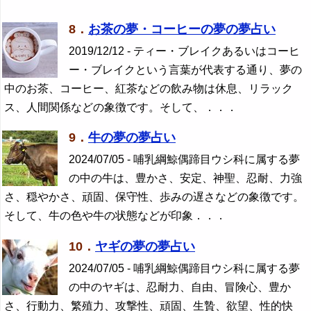
8．
お茶の夢・コーヒーの夢の夢占い
2019/12/12 - ティー・ブレイクあるいはコーヒ
ー・ブレイクという言葉が代表する通り、夢の
中のお茶、コーヒー、紅茶などの飲み物は休息、リラック
ス、人間関係などの象徴です。そして、．．．
9．
牛の夢の夢占い
2024/07/05 - 哺乳綱鯨偶蹄目ウシ科に属する夢
の中の牛は、豊かさ、安定、神聖、忍耐、力強
さ、穏やかさ、頑固、保守性、歩みの遅さなどの象徴です。
そして、牛の色や牛の状態などが印象．．．
10．
ヤギの夢の夢占い
2024/07/05 - 哺乳綱鯨偶蹄目ウシ科に属する夢
の中のヤギは、忍耐力、自由、冒険心、豊か
さ、行動力、繁殖力、攻撃性、頑固、生贄、欲望、性的快