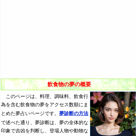
情報やITの夢
美容健康の夢
生活用品の夢
趣味や娯楽の夢
飲食物の夢
乗り物の夢
施設や設備の夢
動植物の夢
飲食物の夢の概要
創造物や人工物の夢
このページは、料理、調味料、飲食行
為を含む飲食物の夢をアクセス数順にま
環境や自然の夢
とめた夢占いページです。
夢診断の方法
災害や戦いの夢
で述べた通り、夢診断は、夢の全体的な
印象で吉凶を判断し、登場人物や動物な