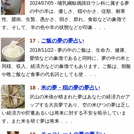
2024/07/05 - 哺乳綱鯨偶蹄目ウシ科に属する夢
の中の羊は、優しさ、穏やかさ、従順、耐寒
性、臆病、生贄、愚かさ、弱さ、群れ、食欲などの象徴で
す。そして、羊の色や羊の状態などが印象．．．
17．
ご飯の夢の夢占い
2018/11/22 - 夢の中のご飯は、生命力、健康、
愛情などの象徴であると同時に、夢の中の米と
同様、収入、経済力などの象徴でもあります。ご飯は、朝飯
や晩ご飯など食事の代名詞としても使．．．
18．
米の夢・稲の夢の夢占い
沢山の米俵が積まれた夢はあなたの経済力がア
ップする大吉夢であり、空の米びつの夢は乏し
い経済力や貯蓄あるいは将来に対する不安を暗示していま
す。また米を研ぐ夢は将来．．．