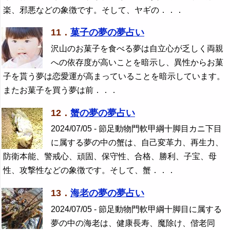
楽、邪悪などの象徴です。そして、ヤギの．．．
11．
菓子の夢の夢占い
沢山のお菓子を食べる夢は自立心が乏しく両親
への依存度が高いことを暗示し、異性からお菓
子を貰う夢は恋愛運が高まっていることを暗示しています。
またお菓子を買う夢は前．．．
12．
蟹の夢の夢占い
2024/07/05 - 節足動物門軟甲綱十脚目カニ下目
に属する夢の中の蟹は、自己変革力、再生力、
防衛本能、警戒心、頑固、保守性、合格、勝利、子宝、母
性、攻撃性などの象徴です。そして、蟹．．．
13．
海老の夢の夢占い
2024/07/05 - 節足動物門軟甲綱十脚目に属する
夢の中の海老は、健康長寿、魔除け、偕老同