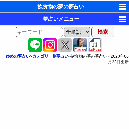
飲食物の夢の夢占い
東洋・西洋占星術
夢占いメニュー
ホラリー占星術
AIゆめの夢占いチャット
夢の世界
手相占いで未来診断
夢占い掲示板
タロットカードで無料占い
ゆめの夢占い
>
カテゴリー別夢占い
>飲食物の夢の夢占い -
2020年06
月25日
更新
カテゴリー別夢占い
命名の姓名判断
能動的行動の夢
夢占い辞典
飛星派風水で住宅開運
受動的行動の夢
人気の夢占い
男と女の心理学と心理テスト
感情や感覚の夢
登場人物の夢
出来事や行事の夢