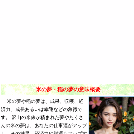
『き』から始まる夢
10．炊き立てのご飯を食べる夢
『く・け』の夢
11．米びつの米が残り少ない夢・炊飯器のご飯が残り少
ない夢
『こ』から始まる夢
12．生米を食べる夢・生煮えのご飯の夢
・・・
13．稲が実る夢・収穫された稲穂の夢
ゴミの夢・ゴミ箱の夢の夢占い
14．稲を刈り取る夢
米の夢・稲の夢の夢占い
15．稲が実らない夢
コメディアンの夢の夢占い
16．稲の種を蒔く夢
ゴリラの夢の夢占い
米の夢・稲の夢の意味概要
・・・
米の夢や稲の夢は、成果、収穫、経
『さ』から始まる夢
済力、成長あるいは幸運などの象徴で
『し』から始まる夢
す。 沢山の米俵が積まれた夢やたくさ
んの米の夢は、あなたの仕事運がアップ
『す～そ』の夢
し、その結果、経済力や財運もアップす