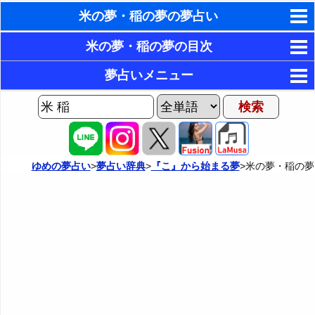
米の夢・稲の夢の夢占い
東洋・西洋占星術
米の夢・稲の夢の目次
ホラリー占星術
1．沢山の米俵が積まれた夢・たくさんの米の夢
夢占いメニュー
2．空の米びつの夢
手相占いで未来診断
AIゆめの夢占いチャット
3．米を研ぐ夢
夢の世界
タロットカードで無料占い
4．砕けた米粒の夢・欠けた米粒の夢
夢占い掲示板
命名の姓名判断
ゆめの夢占い
>
夢占い辞典
>
『こ』から始まる夢
>米の夢・稲の夢
5．米が空から降ってくる夢
カテゴリー別夢占い
飛星派風水で住宅開運
6．米をもらう夢
夢占い辞典
男と女の心理学と心理テスト
7．計量カップなどで米を正確に計る夢
『あ・い』の夢
人気の夢占い
8．炊飯器でご飯を炊く夢
『う～お』の夢
9．真っ黒に焦げたご飯の夢
『か』から始まる夢