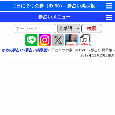
1日に２つの夢（ID:58）- 夢占い掲示板
東洋・西洋占星術
夢占いメニュー
ホラリー占星術
AIゆめの夢占いチャット
夢の世界
手相占いで未来診断
夢占い掲示板
タロットカードで無料占い
ゆめの夢占い
>
夢占い掲示板
>1日に２つの夢（ID:58）- 夢占い掲示板 -
2012年11月20日
更新
夢占い掲示板の使用ルール
カテゴリー別夢占い
命名の姓名判断
掲示板の入力・編集フォーム
夢占い辞典
飛星派風水で住宅開運
人気の夢占い
男と女の心理学と心理テスト