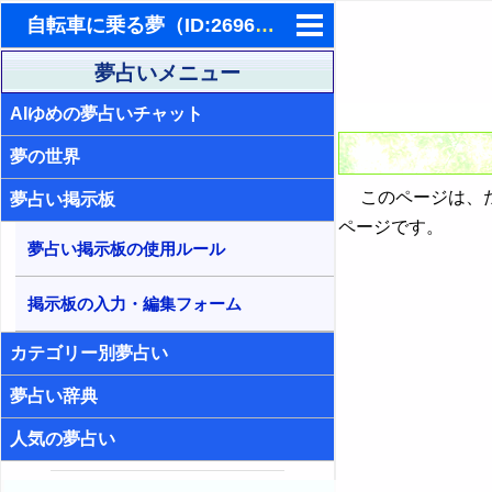
自転車に乗る夢（ID:2696）- 夢占い掲示板
東洋・西洋占星術
夢占いメニュー
AIゆめの夢占いチャット
ホラリー占星術
夢の世界
手相占いで未来診断
このページは、た
夢占い掲示板
タロットカードで無料占い
ページです。
夢占い掲示板の使用ルール
命名の姓名判断
飛星派風水で住宅開運
掲示板の入力・編集フォーム
男と女の心理学と心理テスト
カテゴリー別夢占い
夢占い辞典
人気の夢占い