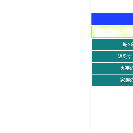
蛇の
遅刻す
火事
家族