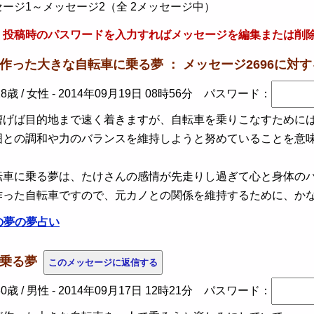
ージ1～メッセージ2（全 2メッセージ中）
、投稿時のパスワードを入力すればメッセージを編集または削
が作った大きな自転車に乗る夢 ： メッセージ2696に対
8歳 / 女性 -
2014年09月19日 08時56分
パスワード：
げば目的地まで速く着きますが、自転車を乗りこなすためには
囲との調和や力のバランスを維持しようと努めていることを意
転車に乗る夢は、たけさんの感情が先走りし過ぎて心と身体の
作った自転車ですので、元カノとの関係を維持するために、か
の夢の夢占い
に乗る夢
0歳 / 男性 -
2014年09月17日 12時21分
パスワード：