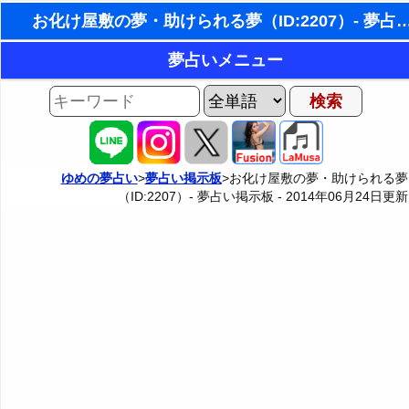
お化け屋敷の夢・助けられる夢（ID:2207）-
東洋・西洋占星術
夢占いメニュー
ホラリー占星術
AIゆめの夢占いチャット
夢の世界
手相占いで未来診断
夢占い掲示板
タロットカードで無料占い
ゆめの夢占い
>
夢占い掲示板
>お化け屋敷の夢・助けられる夢
（ID:2207）- 夢占い掲示板 -
2014年06月24日
更新
夢占い掲示板の使用ルール
カテゴリー別夢占い
命名の姓名判断
掲示板の入力・編集フォーム
夢占い辞典
飛星派風水で住宅開運
人気の夢占い
男と女の心理学と心理テスト