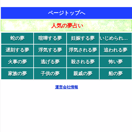
ページトップへ
人気の夢占い
蛇の夢
喧嘩する夢
妊娠する夢
いじめられる夢
遅刻する夢
浮気する夢
浮気される夢
追われる夢
火事の夢
逃げる夢
殺される夢
怖い夢
家族の夢
子供の夢
親戚の夢
船の夢
運営会社情報