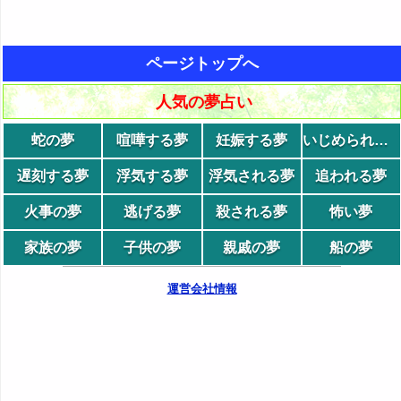
ページトップへ
人気の夢占い
蛇の夢
喧嘩する夢
妊娠する夢
いじめられる夢
遅刻する夢
浮気する夢
浮気される夢
追われる夢
火事の夢
逃げる夢
殺される夢
怖い夢
家族の夢
子供の夢
親戚の夢
船の夢
運営会社情報