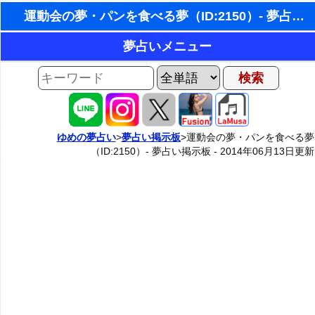
運動会の夢・パンを食べる夢（ID:2150）- 夢占い掲示板
東洋・西洋占星術
夢占いメニュー
ホラリー占星術
AIゆめの夢占いチャット
夢の世界
手相占いで未来診断
夢占い掲示板
タロットカードで無料占い
ゆめの夢占い
>
夢占い掲示板
>運動会の夢・パンを食べる夢
（ID:2150）- 夢占い掲示板 -
2014年06月13日
更新
夢占い掲示板の使用ルール
カテゴリー別夢占い
命名の姓名判断
掲示板の入力・編集フォーム
夢占い辞典
飛星派風水で住宅開運
人気の夢占い
男と女の心理学と心理テスト