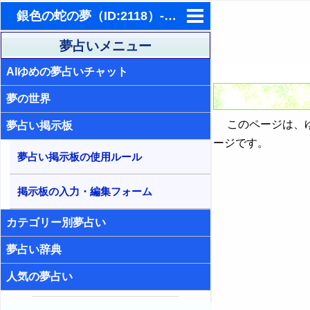
銀色の蛇の夢（ID:2118）- 夢占い掲示板
東洋・西洋占星術
夢占いメニュー
AIゆめの夢占いチャット
ホラリー占星術
夢の世界
手相占いで未来診断
このページは、ゆ
夢占い掲示板
タロットカードで無料占い
ージです。
夢占い掲示板の使用ルール
命名の姓名判断
飛星派風水で住宅開運
掲示板の入力・編集フォーム
男と女の心理学と心理テスト
カテゴリー別夢占い
夢占い辞典
人気の夢占い