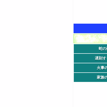
蛇の
遅刻す
火事
家族