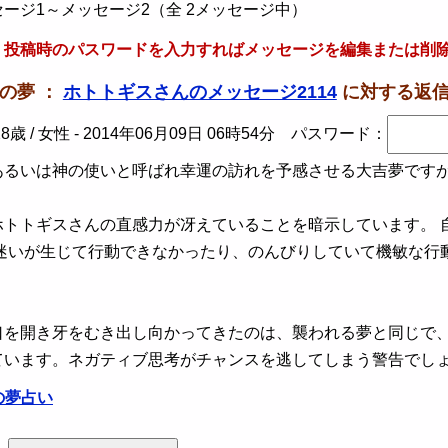
ージ1～メッセージ2（全 2メッセージ中）
、投稿時のパスワードを入力すればメッセージを編集または削
蛇の夢 ：
ホトトギスさんのメッセージ2114
に対する返
8歳 / 女性 -
2014年06月09日 06時54分
パスワード：
るいは神の使いと呼ばれ幸運の訪れを予感させる大吉夢ですが
ホトトギスさんの直感力が冴えていることを暗示しています。 
、迷いが生じて行動できなかったり、のんびりしていて機敏な行
口を開き牙をむき出し向かってきたのは、襲われる夢と同じで
ています。ネガティブ思考がチャンスを逃してしまう警告でし
の夢占い