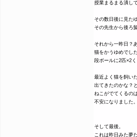
授業まるまる潰し
その数日後に見た
その先生から後ろ
それから一昨日？
猫をかうゆめでし
段ボールに2匹×2
最近よく猫を飼い
出てきたのかな？
ねこがでてくるの
不安になりました
そして最後。
これは昨日みた夢