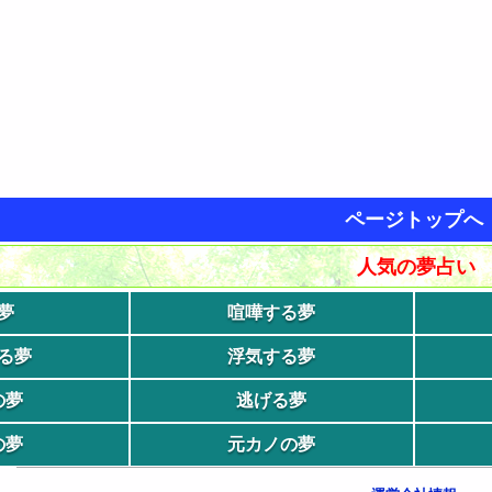
ページトップへ
人気の夢占い
夢
喧嘩する夢
る夢
浮気する夢
の夢
逃げる夢
の夢
元カノの夢