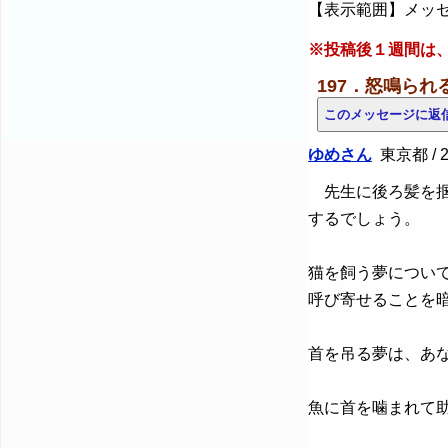
【表示範囲】メッセ
※投稿後１週間は
197．怒鳴ら
ゆめさん
東京都 / 2
先生に後ろ髪を掴
するでしょう。
猫を飼う夢につい
呼び寄せることを
首を吊る夢は、あ
魚に首を噛まれて