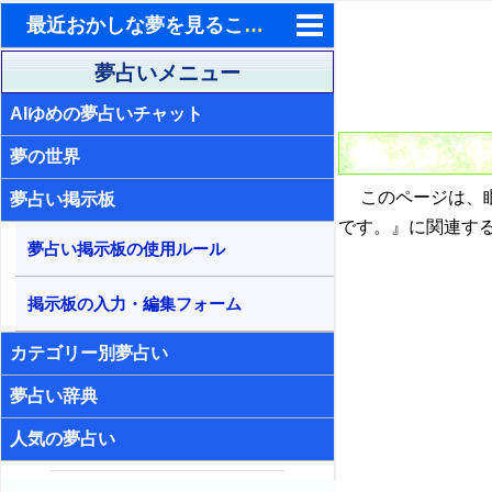
最近おかしな夢を見ることが多いです。（ID:194）- 夢占い掲示板
東洋・西洋占星術
夢占いメニュー
AIゆめの夢占いチャット
ホラリー占星術
夢の世界
手相占いで未来診断
このページは、眠
夢占い掲示板
タロットカードで無料占い
です。』に関連す
夢占い掲示板の使用ルール
命名の姓名判断
飛星派風水で住宅開運
掲示板の入力・編集フォーム
男と女の心理学と心理テスト
カテゴリー別夢占い
夢占い辞典
人気の夢占い