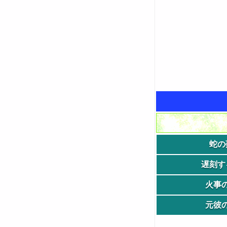
蛇の
遅刻す
火事
元彼