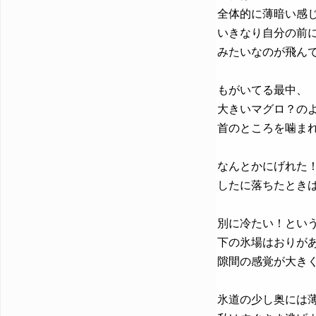
全体的に薄暗い感
いきなり自分の前
みたいなのが飛ん
もがいてる最中、
大きいマグロ？の
首のところを噛ま
なんとかにげれた
したに落ちたときは
別に冷たい！とい
下の氷場はおりが
隙間の感覚が大き
氷道の少し奥には