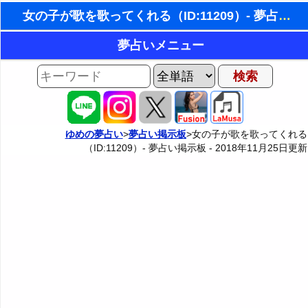
女の子が歌を歌ってくれる（ID:11209）- 夢占い掲示板
東洋・西洋占星術
夢占いメニュー
ホラリー占星術
AIゆめの夢占いチャット
夢の世界
手相占いで未来診断
夢占い掲示板
タロットカードで無料占い
ゆめの夢占い
>
夢占い掲示板
>女の子が歌を歌ってくれる
（ID:11209）- 夢占い掲示板 -
2018年11月25日
更新
夢占い掲示板の使用ルール
カテゴリー別夢占い
命名の姓名判断
掲示板の入力・編集フォーム
夢占い辞典
飛星派風水で住宅開運
人気の夢占い
男と女の心理学と心理テスト