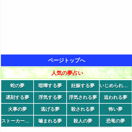
ページトップへ
人気の夢占い
蛇の夢
喧嘩する夢
妊娠する夢
いじめられる夢
遅刻する夢
浮気する夢
浮気される夢
追われる夢
火事の夢
逃げる夢
殺される夢
怖い夢
ストーカーの夢
噛まれる夢
殺人の夢
恐竜の夢