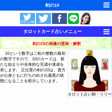
剣の10
ゆめの夢占い
人気の夢占い
タロットカード占いメニュー
東洋・西洋占星術
タロットの意味
剣の10の画像の意味・解釈
ホラリー占星術
タロットカードの意味・解釈
10という数字は二桁の整数の最初
手相占いで未来診断
の数字ですので、10のカードは、新
大アルカナの意味・解釈
たな始まりや全体的な完成や達成を
命名の姓名判断
表します。 正位置の剣の10は、貴方
小アルカナの意味・解釈
愚者 - The Fool
が心身ともに打ちのめされ最悪の状
飛星派風水で住宅開運
態になることを暗示しています。
大アルカナによる占い方法
魔術師 - The Magician
棒のスートの意味・解釈
男と女の心理学と心理テスト
タロット占い師・リリー
大アルカナでタロットカード占い
カードシャッフル・カットのしかた
女教皇 - The HighPriestess
聖杯のスートの意味・解釈
棒のエース
今日の運勢の占い方
タロットで今日の運勢
女帝 - The Empress
剣のスートの意味・解釈
棒の2
聖杯のエース