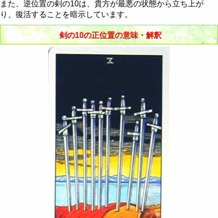
節制 - Temperance
棒のクイーン
聖杯のナイト
剣のペイジ
金貨の10
また、逆位置の剣の10は、貴方が最悪の状態から立ち上が
り、復活することを暗示しています。
悪魔 - The Devil
棒のキング
聖杯のクイーン
剣のナイト
金貨のペイジ
剣の10の正位置の意味・解釈
塔 - The Tower
聖杯のキング
剣のクイーン
金貨のナイト
星 - The Star
剣のキング
金貨のクイーン
月 - The Moon
金貨のキング
太陽 - The Sun
審判 - Judgement
世界 - The World