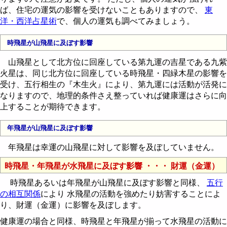
ば、住宅の運気の影響を受けないこともありますので、
東
洋・西洋占星術
で、個人の運気も調べてみましょう。
時飛星が山飛星に及ぼす影響
山飛星として北方位に回座している第九運の吉星である九紫
火星は、同じ北方位に回座している時飛星・四緑木星の影響を
受け、五行相生の『木生火』により、第九運には活動が活発に
なりますので、地理的条件さえ整っていれば健康運はさらに向
上することが期待できます。
年飛星が山飛星に及ぼす影響
年飛星は幸運の山飛星に対して影響を及ぼしていません。
時飛星・年飛星が水飛星に及ぼす影響 ・・・ 財運（金運）
時飛星あるいは年飛星が山飛星に及ぼす影響と同様、
五行
の相互関係
により 水飛星の活動を強めたり妨害することによ
り、財運（金運）に影響を及ぼします。
健康運の場合と同様、時飛星と年飛星が揃って水飛星の活動に