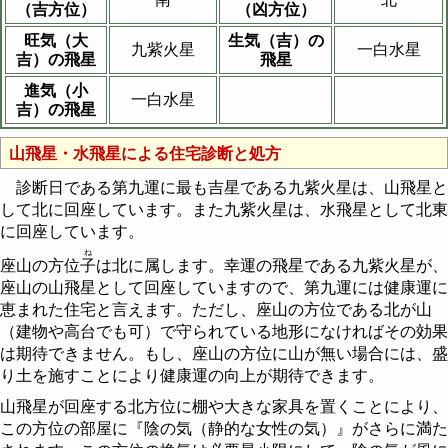
（吉方位）
（凶方位）
旺気（大
生気（吉）の
九紫火星
一白水星
吉）の飛星
飛星
進気（小
一白水星
吉）の飛星
山飛星・水飛星による住宅診断と処方
診断日である第九運に最も吉星である九紫火星は、山飛星と
して北に回座しています。また九紫火星は、水飛星として北東
に回座しています。
ね
座山の方位
子
は北に属します。幸運の飛星である九紫火星が、
座山の山飛星として回座していますので、第九運には健康運に
恵まれた住宅と言えます。ただし、座山の方位である北が山
（建物や高台でも可）で守られている地形になければその効果
は期待できません。もし、座山の方位に山が無い場合には、盛
り土を施すことにより健康運の向上が期待できます。
山飛星が回座する北方位に棚や大きな家具を置くことにより、
この方位の部屋に『陰の気（静的な女性の気）』がさらに満た