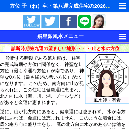
方位 子（ね）宅・第八運完成住宅の2026年（第九
ゆめの夢占い
人気の夢占い
飛星派風水メニュー
東洋・西洋占星術
風水とは
診断時期第九運の望ましい地形 ・・・ 山と水の方位
ホラリー占星術
診断する時期である第九運は、 住宅
風水と家相
の完成時期や方位に関係なく、神聖な1
手相占いで未来診断
方位（最も幸運な方位）が南であり、 神
飛星派風水入門
聖な0方位（最も縁起の悪い方位）が北
タロットカードで無料占い
になります。 このため、南方向に山が見
飛星派風水応用
インテリア・家具・財布を鑑定 - 巒頭風水
られれば、この住宅は健康運に恵まれ、
命名の姓名判断
北方向に水（海、川、湖、プールなど）
風水と色 - ラッキーカラー
住宅の宅向・座山の決め方
理想的な住宅の立地条件
風水師・有希
があると金運に恵まれます。
男と女の心理学と心理テスト
風水都市
住宅の中心の求め方
風水では玄関を重視
風水による2008年の色
逆に、山が北方向にあると、健康運には恵まれず、 水が南方
向にあれば、金運には恵まれません。 このような場合には、
易学から陰陽説 - 八卦とは
宅向・座山の方位を読む
玄関の風水インテリア
風水による2009年の色
風水都市 - 京都
庭の南方向に盛り土をし、 庭の北方向に水がめあるいは池を