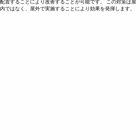
配置することにより改善することが可能です。 この対策は屋
五行説とは
住宅の飛星図を作成する
風水財布で金運アップ
風水による2010年の色
風水都市 - 東京
内ではなく、屋外で実施することにより効果を発揮します。
九星とは
住宅の飛星図を読む
風水による2011年の色
風水都市 - 名古屋
飛星の回座 - 後天定位盤
風水による2012年の色
三元九運説 - 時飛星
風水による2013年の色
山飛星の飛星図
風水による2014年の色
水飛星の飛星図
風水による2015年の色
第六運における山飛星
年飛星の飛星図
風水による2016年の色
第七運における山飛星
第六運における水飛星
風水方位盤
風水による2017年の色
第八運における山飛星
第七運における水飛星
第八運における水飛星