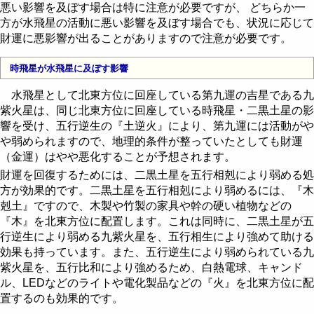
悪い影響を及ぼす場合は特に注意が必要ですが、 どちらか一
方が水飛星の活動に悪い影響を及ぼす場合でも、状況に応じて
財運に悪影響が出ることがありますので注意が必要です。
時飛星が水飛星に及ぼす影響
水飛星として北東方位に回座している第九運の吉星である九
紫火星は、同じ北東方位に回座している時飛星・二黒土星の影
響を受け、五行逆生の『土逆火』により、第九運には活動がや
や弱められますので、地理的条件が整っていたとしても財運
（金運）はやや悪化することが予想されます。
財運を回復するためには、二黒土星を五行相剋により弱める処
方が効果的です。二黒土星を五行相剋により弱めるには、『木
剋土』ですので、木製や竹製の家具や幹の硬い植物などの
『木』を北東方位に配置します。これは同時に、二黒土星が五
行逆生により弱める九紫火星を、五行相生により強めて助ける
効果も持っています。また、五行逆生により弱められている九
紫火星を、五行比和により強めるため、白熱電球、キャンド
ル、LEDなどのライトや電化製品などの『火』を北東方位に配
置するのも効果的です。